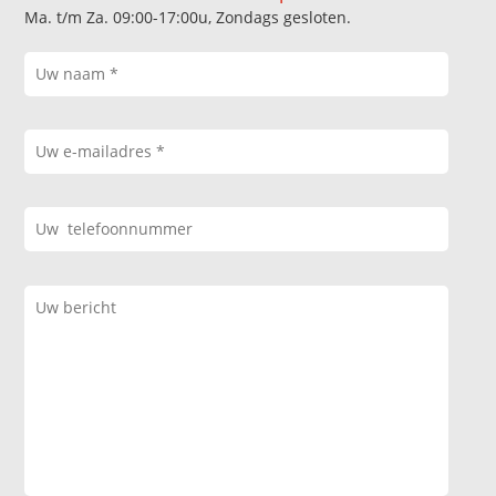
Ma. t/m Za. 09:00-17:00u, Zondags gesloten.