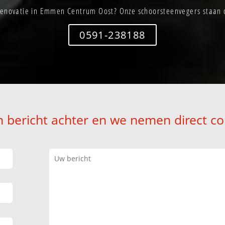
enovatie in Emmen Centrum Oost? Onze schoorsteenvegers staan d
0591-238188
n bericht achter en we nemen direct co