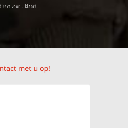
irect voor u klaar!
ntact met u op!