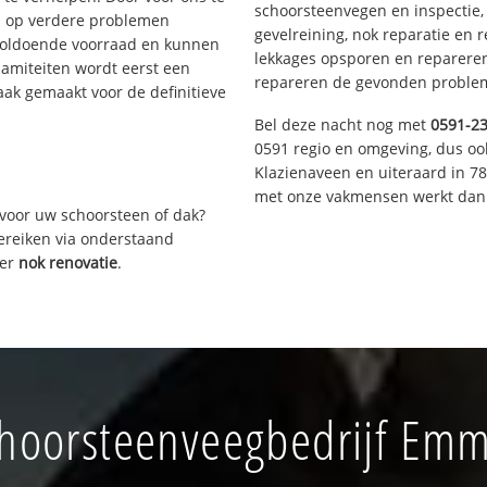
schoorsteenvegen en inspectie,
s op verdere problemen
gevelreining, nok reparatie en 
voldoende voorraad en kunnen
lekkages opsporen en repareren.
lamiteiten wordt eerst een
repareren de gevonden problem
aak gemaakt voor de definitieve
Bel deze nacht nog met
0591-2
0591 regio en omgeving, dus oo
Klazienaveen en uiteraard in 7
met onze vakmensen werkt dan 
voor uw schoorsteen of dak?
bereiken via onderstaand
ver
nok renovatie
.
hoorsteenveegbedrijf Em