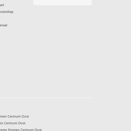
art
osterdiep
anaal
s
Emmen Centrum Oost
en Centrum Oost
overen Emmen Centrum Oost