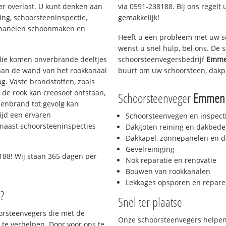
er overlast. U kunt denken aan
via 0591-238188. Bij ons regelt 
ing, schoorsteeninspectie,
gemakkelijk!
nepanelen schoonmaken en
Heeft u een probleem met uw s
wenst u snel hulp, bel ons. De
 olie komen onverbrande deeltjes
schoorsteenvegersbedrijf
Emme
 aan de wand van het rookkanaal
buurt om uw schoorsteen, dakp
g. Vaste brandstoffen, zoals
t de rook kan creosoot ontstaan,
Schoorsteenveger
Emmen 
enbrand tot gevolg kan
ijd een ervaren
Schoorsteenvegen en inspect
naast schoorsteeninspecties
Dakgoten reining en dakbede
Dakkapel, zonnepanelen en d
Gevelreiniging
188! Wij staan 365 dagen per
Nok reparatie en renovatie
Bouwen van rookkanalen
Lekkages opsporen en repare
?
Snel ter plaatse
oorsteenvegers die met de
Onze schoorsteenvegers helpen 
te verhelpen. Door voor ons te