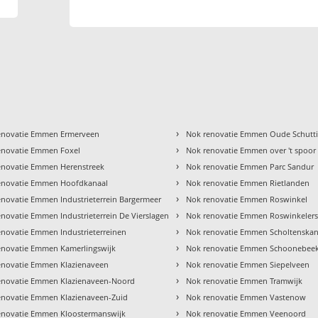
›
enovatie Emmen Ermerveen
Nok renovatie Emmen Oude Schutt
›
enovatie Emmen Foxel
Nok renovatie Emmen over 't spoor
›
enovatie Emmen Herenstreek
Nok renovatie Emmen Parc Sandur
›
enovatie Emmen Hoofdkanaal
Nok renovatie Emmen Rietlanden
›
enovatie Emmen Industrieterrein Bargermeer
Nok renovatie Emmen Roswinkel
›
novatie Emmen Industrieterrein De Vierslagen
Nok renovatie Emmen Roswinkelers
›
enovatie Emmen Industrieterreinen
Nok renovatie Emmen Scholtenskan
›
enovatie Emmen Kamerlingswijk
Nok renovatie Emmen Schoonebee
›
enovatie Emmen Klazienaveen
Nok renovatie Emmen Siepelveen
›
enovatie Emmen Klazienaveen-Noord
Nok renovatie Emmen Tramwijk
›
enovatie Emmen Klazienaveen-Zuid
Nok renovatie Emmen Vastenow
›
enovatie Emmen Kloostermanswijk
Nok renovatie Emmen Veenoord