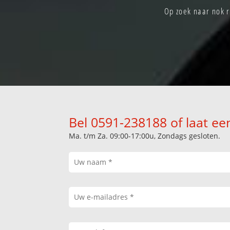
Op zoek naar nok r
Bel 0591-238188 of laat ee
Ma. t/m Za. 09:00-17:00u, Zondags gesloten.