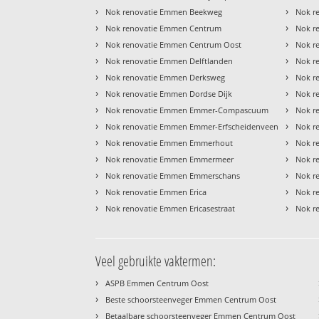
›
›
Nok renovatie Emmen Beekweg
Nok r
›
›
Nok renovatie Emmen Centrum
Nok r
›
›
Nok renovatie Emmen Centrum Oost
Nok r
›
›
Nok renovatie Emmen Delftlanden
Nok r
›
›
Nok renovatie Emmen Derksweg
Nok r
›
›
Nok renovatie Emmen Dordse Dijk
Nok r
›
›
Nok renovatie Emmen Emmer-Compascuum
Nok r
›
›
Nok renovatie Emmen Emmer-Erfscheidenveen
Nok r
›
›
Nok renovatie Emmen Emmerhout
Nok r
›
›
Nok renovatie Emmen Emmermeer
Nok r
›
›
Nok renovatie Emmen Emmerschans
Nok r
›
›
Nok renovatie Emmen Erica
Nok r
›
›
Nok renovatie Emmen Ericasestraat
Nok r
Veel gebruikte vaktermen:
›
ASPB Emmen Centrum Oost
›
Beste schoorsteenveger Emmen Centrum Oost
›
Betaalbare schoorsteenveger Emmen Centrum Oost