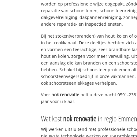
worden op professionele wijze opgepakt, zónd
reparatie van schoorstenen, schoorsteenreinig
dakgevelreiniging, dakpannenreiniging, zon
andere reparatie- en inspectiediensten.
Bij het stoken(verbranden) van hout, kolen of
in het rookkanaal. Deze deeltjes hechten zich
en vormen een teerachtige, zeer brandbare laa
hout en kolen, zorgen voor meer vervuiling. Ui
een aanslag die kan branden en een schoorste
hebben. Schakel bij schoorsteenproblemen alt
schoorsteenvegersbedrijf in onze vakmannen, 
ook schoorstseenlekkages verhelpen.
Voor
nok renovatie
belt u deze nacht 0591-238
jaar voor u klaar.
Wat kost
nok renovatie
in regio Emmen
Wij werken uitsluitend met professionele sch
nieuwste technologie werken om uw probleem 