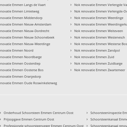
›
enovatie Emmen Langs de Vaart
Nok renovatie Emmen Verlengde Va
›
enovatie Emmen Limietweg
Nok renovatie Emmen Verlengde-O
›
enovatie Emmen Middendorp
Nok renovatie Emmen Weerdinge
›
enovatie Emmen Nieuw-Amsterdam
Nok renovatie Emmen Weerdingerk
›
enovatie Emmen Nieuw-Dordrecht
Nok renovatie Emmen Weiteveen
›
enovatie Emmen Nieuw-Schoonebeek
Nok renovatie Emmen Westenesch
›
enovatie Emmen Nieuw-Weerdinge
Nok renovatie Emmen Westerse Bo
›
enovatie Emmen Noord
Nok renovatie Emmen Zandpol
›
enovatie Emmen Noordbarge
Nok renovatie Emmen Zuid
›
enovatie Emmen Oosterdiep
Nok renovatie Emmen Zuidbarge
›
enovatie Emmen Oosterse Bos
Nok renovatie Emmen Zwartemeer
enovatie Emmen Oranjedorp
enovatie Emmen Oude Roswinkelerweg
›
›
Onderhoud Schoorsteen Emmen Centrum Oost
Schoorsteeninspectie 
›
›
Prijsopgave Emmen Centrum Oost
Schoorsteenkanaal Emm
›
›
Professionele schoorsteenveger Emmen Centrum Oost
Schoorsteenkanaal ren