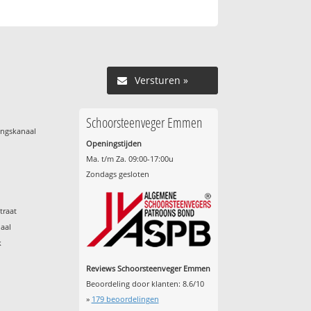
Versturen »
Schoorsteenveger Emmen
ingskanaal
Openingstijden
Ma. t/m Za. 09:00-17:00u
Zondags gesloten
traat
aal
k
Reviews Schoorsteenveger Emmen
Beoordeling door klanten:
8.6
/
10
»
179
beoordelingen