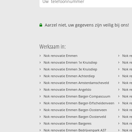
Aarzel niet, uw gegevens zijn veilig bij ons!
Werkzaam in:
›
›
Nok renovatie Emmen
Nok r
›
›
Nok renovatie Emmen 1e Kruisdiep
Nok r
›
›
Nok renovatie Emmen 3e Kruisdiep
Nok r
›
›
Nok renovatie Emmen Achterdiep
Nok r
›
›
Nok renovatie Emmen Amsterdamscheveld
Nok r
›
›
Nok renovatie Emmen Angelslo
Nok re
›
›
Nok renovatie Emmen Barger-Compascuum
Nok r
›
›
Nok renovatie Emmen Barger-Erfscheidenveen
Nok r
›
›
Nok renovatie Emmen Barger-Oosterveen
Nok r
›
›
Nok renovatie Emmen Barger-Oosterveld
Nok r
›
›
Nok renovatie Emmen Bargeres
Nok r
›
›
Nok renovatie Emmen Bedrijvenpark A37
Nok r