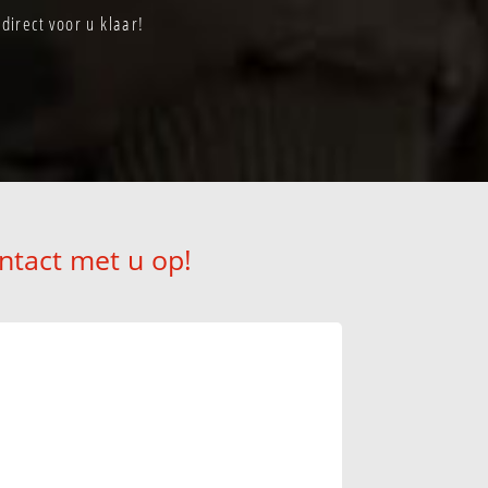
irect voor u klaar!
ntact met u op!