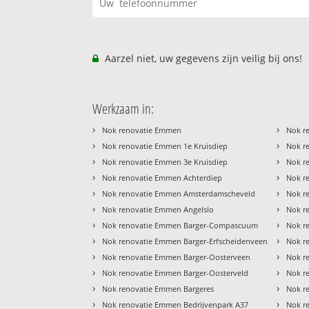
Aarzel niet, uw gegevens zijn veilig bij ons!
Werkzaam in:
›
›
Nok renovatie Emmen
Nok r
›
›
Nok renovatie Emmen 1e Kruisdiep
Nok r
›
›
Nok renovatie Emmen 3e Kruisdiep
Nok r
›
›
Nok renovatie Emmen Achterdiep
Nok r
›
›
Nok renovatie Emmen Amsterdamscheveld
Nok r
›
›
Nok renovatie Emmen Angelslo
Nok re
›
›
Nok renovatie Emmen Barger-Compascuum
Nok r
›
›
Nok renovatie Emmen Barger-Erfscheidenveen
Nok r
›
›
Nok renovatie Emmen Barger-Oosterveen
Nok r
›
›
Nok renovatie Emmen Barger-Oosterveld
Nok r
›
›
Nok renovatie Emmen Bargeres
Nok r
›
›
Nok renovatie Emmen Bedrijvenpark A37
Nok r