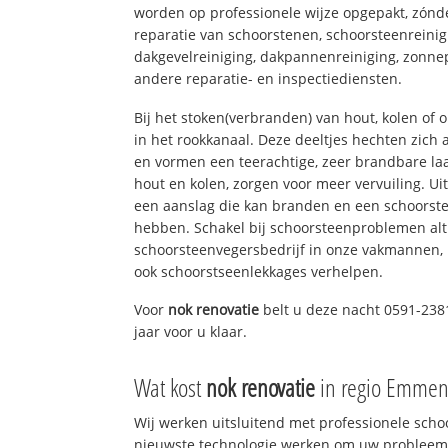
worden op professionele wijze opgepakt, zónd
reparatie van schoorstenen, schoorsteenreinig
dakgevelreiniging, dakpannenreiniging, zon
andere reparatie- en inspectiediensten.
Bij het stoken(verbranden) van hout, kolen of
in het rookkanaal. Deze deeltjes hechten zich
en vormen een teerachtige, zeer brandbare laa
hout en kolen, zorgen voor meer vervuiling. Ui
een aanslag die kan branden en een schoorste
hebben. Schakel bij schoorsteenproblemen alt
schoorsteenvegersbedrijf in onze vakmannen, 
ook schoorstseenlekkages verhelpen.
Voor
nok renovatie
belt u deze nacht 0591-238
jaar voor u klaar.
Wat kost
nok renovatie
in regio Emmen
Wij werken uitsluitend met professionele sch
nieuwste technologie werken om uw probleem 