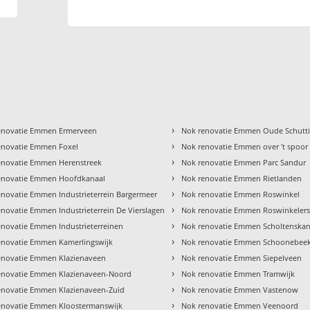
›
enovatie Emmen Ermerveen
Nok renovatie Emmen Oude Schutt
›
enovatie Emmen Foxel
Nok renovatie Emmen over 't spoor
›
enovatie Emmen Herenstreek
Nok renovatie Emmen Parc Sandur
›
enovatie Emmen Hoofdkanaal
Nok renovatie Emmen Rietlanden
›
enovatie Emmen Industrieterrein Bargermeer
Nok renovatie Emmen Roswinkel
›
novatie Emmen Industrieterrein De Vierslagen
Nok renovatie Emmen Roswinkelers
›
enovatie Emmen Industrieterreinen
Nok renovatie Emmen Scholtenskan
›
enovatie Emmen Kamerlingswijk
Nok renovatie Emmen Schoonebee
›
enovatie Emmen Klazienaveen
Nok renovatie Emmen Siepelveen
›
enovatie Emmen Klazienaveen-Noord
Nok renovatie Emmen Tramwijk
›
enovatie Emmen Klazienaveen-Zuid
Nok renovatie Emmen Vastenow
›
enovatie Emmen Kloostermanswijk
Nok renovatie Emmen Veenoord