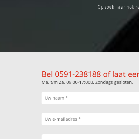
Op zoek naar nok r
Bel 0591-238188 of laat ee
Ma. t/m Za. 09:00-17:00u, Zondags gesloten.