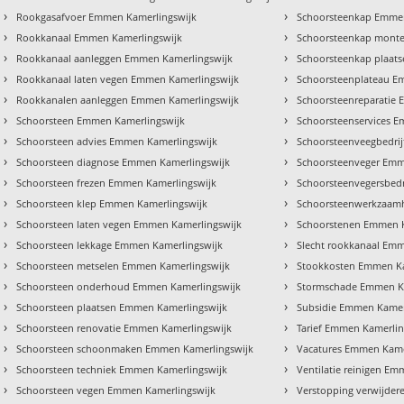
›
›
Rookgasafvoer Emmen Kamerlingswijk
Schoorsteenkap Emmen
›
›
Rookkanaal Emmen Kamerlingswijk
Schoorsteenkap monte
›
›
Rookkanaal aanleggen Emmen Kamerlingswijk
Schoorsteenkap plaat
›
›
Rookkanaal laten vegen Emmen Kamerlingswijk
Schoorsteenplateau E
›
›
Rookkanalen aanleggen Emmen Kamerlingswijk
Schoorsteenreparatie
›
›
Schoorsteen Emmen Kamerlingswijk
Schoorsteenservices 
›
›
Schoorsteen advies Emmen Kamerlingswijk
Schoorsteenveegbedri
›
›
Schoorsteen diagnose Emmen Kamerlingswijk
Schoorsteenveger Emm
›
›
Schoorsteen frezen Emmen Kamerlingswijk
Schoorsteenvegersbedr
›
›
Schoorsteen klep Emmen Kamerlingswijk
Schoorsteenwerkzaam
›
›
Schoorsteen laten vegen Emmen Kamerlingswijk
Schoorstenen Emmen K
›
›
Schoorsteen lekkage Emmen Kamerlingswijk
Slecht rookkanaal Em
›
›
Schoorsteen metselen Emmen Kamerlingswijk
Stookkosten Emmen Ka
›
›
Schoorsteen onderhoud Emmen Kamerlingswijk
Stormschade Emmen K
›
›
Schoorsteen plaatsen Emmen Kamerlingswijk
Subsidie Emmen Kamer
›
›
Schoorsteen renovatie Emmen Kamerlingswijk
Tarief Emmen Kamerlin
›
›
Schoorsteen schoonmaken Emmen Kamerlingswijk
Vacatures Emmen Kame
›
›
Schoorsteen techniek Emmen Kamerlingswijk
Ventilatie reinigen E
›
›
Schoorsteen vegen Emmen Kamerlingswijk
Verstopping verwijde