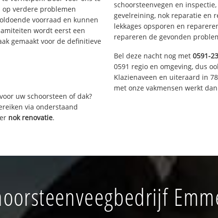
schoorsteenvegen en inspectie,
s op verdere problemen
gevelreining, nok reparatie en 
voldoende voorraad en kunnen
lekkages opsporen en repareren.
lamiteiten wordt eerst een
repareren de gevonden problem
aak gemaakt voor de definitieve
Bel deze nacht nog met
0591-2
0591 regio en omgeving, dus oo
Klazienaveen en uiteraard in 7
met onze vakmensen werkt dan 
voor uw schoorsteen of dak?
bereiken via onderstaand
ver
nok renovatie
.
oorsteenveegbedrijf Emm