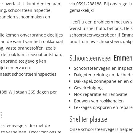
er overlast. U kunt denken aan
via 0591-238188. Bij ons regelt 
ing, schoorsteeninspectie,
gemakkelijk!
nepanelen schoonmaken en
Heeft u een probleem met uw s
wenst u snel hulp, bel ons. De
 olie komen onverbrande deeltjes
schoorsteenvegersbedrijf
Emme
 aan de wand van het rookkanaal
buurt om uw schoorsteen, dakp
g. Vaste brandstoffen, zoals
t de rook kan creosoot ontstaan,
Schoorsteenveger
Emmen 
enbrand tot gevolg kan
ijd een ervaren
Schoorsteenvegen en inspect
naast schoorsteeninspecties
Dakgoten reining en dakbede
Dakkapel, zonnepanelen en d
Gevelreiniging
188! Wij staan 365 dagen per
Nok reparatie en renovatie
Bouwen van rookkanalen
Lekkages opsporen en repare
?
Snel ter plaatse
oorsteenvegers die met de
Onze schoorsteenvegers helpen 
te verhelpen. Door voor ons te