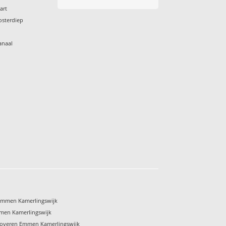
art
osterdiep
anaal
s
 Emmen Kamerlingswijk
men Kamerlingswijk
noveren Emmen Kamerlingswijk