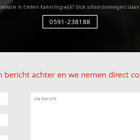
enovatie in Emmen Kamerlingswijk? Onze schoorsteenvegers staan d
0591-238188
n bericht achter en we nemen direct co