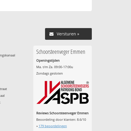
Versturen »
Schoorsteenveger Emmen
ingskanaal
Openingstijden
Ma. t/m Za. 09:00-17:00u
Zondags gesloten
traat
aal
k
Reviews Schoorsteenveger Emmen
Beoordeling door klanten:
8.6
/
10
»
179
beoordelingen