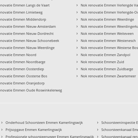
›
enovatie Emmen Langs de Vaart
Nok renovatie Emmen Verlengde Va
›
enovatie Emmen Limietweg
Nok renovatie Emmen Verlengde-O
›
enovatie Emmen Middendorp
Nok renovatie Emmen Weerdinge
›
enovatie Emmen Nieuw-Amsterdam
Nok renovatie Emmen Weerdingerk
›
enovatie Emmen Nieuw-Dordrecht
Nok renovatie Emmen Weiteveen
›
enovatie Emmen Nieuw-Schoonebeek
Nok renovatie Emmen Westenesch
›
enovatie Emmen Nieuw-Weerdinge
Nok renovatie Emmen Westerse Bo
›
enovatie Emmen Noord
Nok renovatie Emmen Zandpol
›
enovatie Emmen Noordbarge
Nok renovatie Emmen Zuid
›
enovatie Emmen Oosterdiep
Nok renovatie Emmen Zuidbarge
›
enovatie Emmen Oosterse Bos
Nok renovatie Emmen Zwartemeer
enovatie Emmen Oranjedorp
enovatie Emmen Oude Roswinkelerweg
›
›
Onderhoud Schoorsteen Emmen Kamerlingswijk
Schoorsteeninspectie
›
›
Prijsopgave Emmen Kamerlingswijk
Schoorsteenkanaal Em
›
›
Professionele schoorsteenveger Emmen Kamerlingswijk
Schoorsteenkanaal re