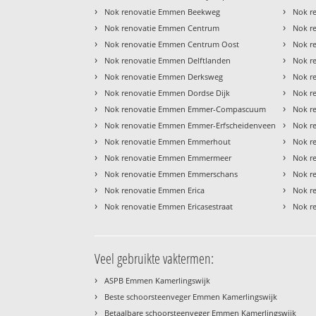
›
›
Nok renovatie Emmen Beekweg
Nok r
›
›
Nok renovatie Emmen Centrum
Nok r
›
›
Nok renovatie Emmen Centrum Oost
Nok r
›
›
Nok renovatie Emmen Delftlanden
Nok r
›
›
Nok renovatie Emmen Derksweg
Nok r
›
›
Nok renovatie Emmen Dordse Dijk
Nok r
›
›
Nok renovatie Emmen Emmer-Compascuum
Nok r
›
›
Nok renovatie Emmen Emmer-Erfscheidenveen
Nok r
›
›
Nok renovatie Emmen Emmerhout
Nok r
›
›
Nok renovatie Emmen Emmermeer
Nok r
›
›
Nok renovatie Emmen Emmerschans
Nok r
›
›
Nok renovatie Emmen Erica
Nok r
›
›
Nok renovatie Emmen Ericasestraat
Nok r
Veel gebruikte vaktermen:
›
ASPB Emmen Kamerlingswijk
›
Beste schoorsteenveger Emmen Kamerlingswijk
›
Betaalbare schoorsteenveger Emmen Kamerlingswijk