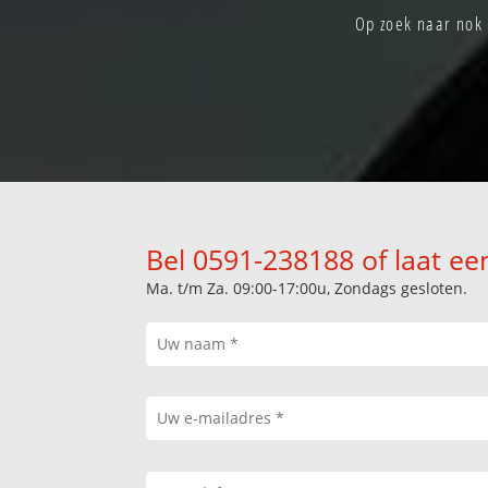
Op zoek naar nok 
Bel 0591-238188 of laat ee
Ma. t/m Za. 09:00-17:00u, Zondags gesloten.