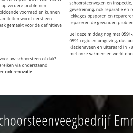
schoorsteenvegen en inspectie,
s op verdere problemen
gevelreining, nok reparatie en 
voldoende voorraad en kunnen
lekkages opsporen en repareren.
lamiteiten wordt eerst een
repareren de gevonden problem
aak gemaakt voor de definitieve
Bel deze middag nog met
0591-
0591 regio en omgeving, dus oo
Klazienaveen en uiteraard in 7
met onze vakmensen werkt dan 
voor uw schoorsteen of dak?
bereiken via onderstaand
ver
nok renovatie
.
choorsteenveegbedrijf E