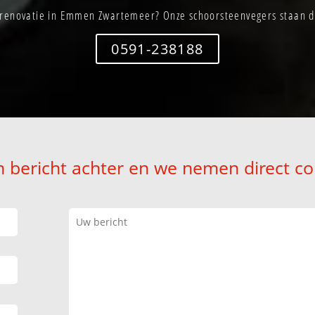
renovatie in Emmen Zwartemeer? Onze schoorsteenvegers staan di
0591-238188
n bericht achter en we nemen direct co