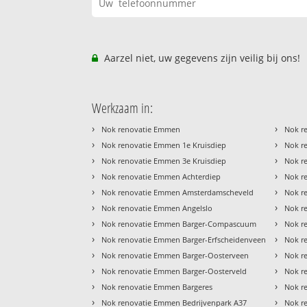
Aarzel niet, uw gegevens zijn veilig bij ons!
Werkzaam in:
›
›
Nok renovatie Emmen
Nok r
›
›
Nok renovatie Emmen 1e Kruisdiep
Nok r
›
›
Nok renovatie Emmen 3e Kruisdiep
Nok r
›
›
Nok renovatie Emmen Achterdiep
Nok r
›
›
Nok renovatie Emmen Amsterdamscheveld
Nok r
›
›
Nok renovatie Emmen Angelslo
Nok re
›
›
Nok renovatie Emmen Barger-Compascuum
Nok r
›
›
Nok renovatie Emmen Barger-Erfscheidenveen
Nok r
›
›
Nok renovatie Emmen Barger-Oosterveen
Nok r
›
›
Nok renovatie Emmen Barger-Oosterveld
Nok r
›
›
Nok renovatie Emmen Bargeres
Nok r
›
›
Nok renovatie Emmen Bedrijvenpark A37
Nok r