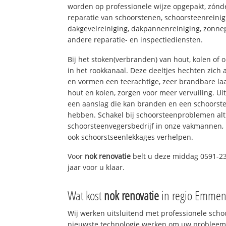
worden op professionele wijze opgepakt, zónd
reparatie van schoorstenen, schoorsteenreinig
dakgevelreiniging, dakpannenreiniging, zon
andere reparatie- en inspectiediensten.
Bij het stoken(verbranden) van hout, kolen of
in het rookkanaal. Deze deeltjes hechten zich
en vormen een teerachtige, zeer brandbare laa
hout en kolen, zorgen voor meer vervuiling. Ui
een aanslag die kan branden en een schoorste
hebben. Schakel bij schoorsteenproblemen alt
schoorsteenvegersbedrijf in onze vakmannen, 
ook schoorstseenlekkages verhelpen.
Voor
nok renovatie
belt u deze middag 0591-23
jaar voor u klaar.
Wat kost
nok renovatie
in regio Emmen
Wij werken uitsluitend met professionele sch
nieuwste technologie werken om uw probleem 