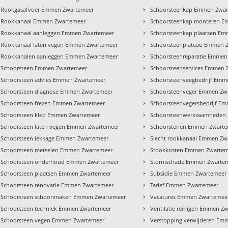
›
Rookgasafvoer Emmen Zwartemeer
Schoorsteenkap Emmen Zwar
›
Rookkanaal Emmen Zwartemeer
Schoorsteenkap monteren E
›
Rookkanaal aanleggen Emmen Zwartemeer
Schoorsteenkap plaatsen E
›
Rookkanaal laten vegen Emmen Zwartemeer
Schoorsteenplateau Emmen 
›
Rookkanalen aanleggen Emmen Zwartemeer
Schoorsteenreparatie Emmen
›
Schoorsteen Emmen Zwartemeer
Schoorsteenservices Emmen 
›
Schoorsteen advies Emmen Zwartemeer
Schoorsteenveegbedrijf Emm
›
Schoorsteen diagnose Emmen Zwartemeer
Schoorsteenveger Emmen Zw
›
Schoorsteen frezen Emmen Zwartemeer
Schoorsteenvegersbedrijf E
›
Schoorsteen klep Emmen Zwartemeer
Schoorsteenwerkzaamheden
›
Schoorsteen laten vegen Emmen Zwartemeer
Schoorstenen Emmen Zwarte
›
Schoorsteen lekkage Emmen Zwartemeer
Slecht rookkanaal Emmen Zw
›
Schoorsteen metselen Emmen Zwartemeer
Stookkosten Emmen Zwarte
›
Schoorsteen onderhoud Emmen Zwartemeer
Stormschade Emmen Zwarte
›
Schoorsteen plaatsen Emmen Zwartemeer
Subsidie Emmen Zwartemeer
›
Schoorsteen renovatie Emmen Zwartemeer
Tarief Emmen Zwartemeer
›
Schoorsteen schoonmaken Emmen Zwartemeer
Vacatures Emmen Zwartemee
›
Schoorsteen techniek Emmen Zwartemeer
Ventilatie reinigen Emmen Z
›
Schoorsteen vegen Emmen Zwartemeer
Verstopping verwijderen Em