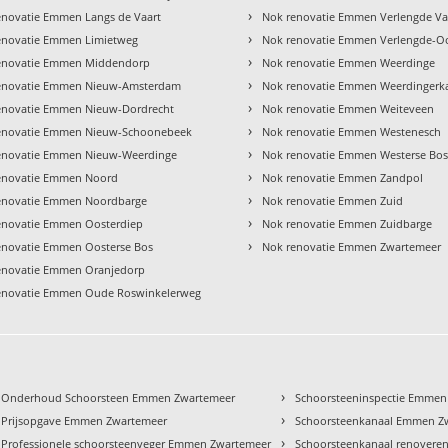
›
enovatie Emmen Langs de Vaart
Nok renovatie Emmen Verlengde Va
›
enovatie Emmen Limietweg
Nok renovatie Emmen Verlengde-O
›
enovatie Emmen Middendorp
Nok renovatie Emmen Weerdinge
›
enovatie Emmen Nieuw-Amsterdam
Nok renovatie Emmen Weerdingerk
›
enovatie Emmen Nieuw-Dordrecht
Nok renovatie Emmen Weiteveen
›
enovatie Emmen Nieuw-Schoonebeek
Nok renovatie Emmen Westenesch
›
enovatie Emmen Nieuw-Weerdinge
Nok renovatie Emmen Westerse Bo
›
enovatie Emmen Noord
Nok renovatie Emmen Zandpol
›
enovatie Emmen Noordbarge
Nok renovatie Emmen Zuid
›
enovatie Emmen Oosterdiep
Nok renovatie Emmen Zuidbarge
›
enovatie Emmen Oosterse Bos
Nok renovatie Emmen Zwartemeer
enovatie Emmen Oranjedorp
enovatie Emmen Oude Roswinkelerweg
›
Onderhoud Schoorsteen Emmen Zwartemeer
Schoorsteeninspectie Emmen
›
Prijsopgave Emmen Zwartemeer
Schoorsteenkanaal Emmen Z
›
Professionele schoorsteenveger Emmen Zwartemeer
Schoorsteenkanaal renover