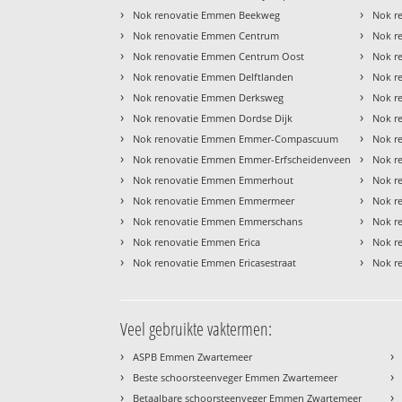
›
›
Nok renovatie Emmen Beekweg
Nok r
›
›
Nok renovatie Emmen Centrum
Nok r
›
›
Nok renovatie Emmen Centrum Oost
Nok r
›
›
Nok renovatie Emmen Delftlanden
Nok r
›
›
Nok renovatie Emmen Derksweg
Nok r
›
›
Nok renovatie Emmen Dordse Dijk
Nok r
›
›
Nok renovatie Emmen Emmer-Compascuum
Nok r
›
›
Nok renovatie Emmen Emmer-Erfscheidenveen
Nok r
›
›
Nok renovatie Emmen Emmerhout
Nok r
›
›
Nok renovatie Emmen Emmermeer
Nok r
›
›
Nok renovatie Emmen Emmerschans
Nok r
›
›
Nok renovatie Emmen Erica
Nok r
›
›
Nok renovatie Emmen Ericasestraat
Nok r
Veel gebruikte vaktermen:
›
›
ASPB Emmen Zwartemeer
›
›
Beste schoorsteenveger Emmen Zwartemeer
›
›
Betaalbare schoorsteenveger Emmen Zwartemeer