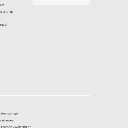
art
osterdiep
anaal
s
 Zwartemeer
wartemeer
en Emmen Zwartemeer