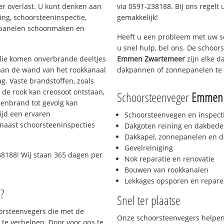
er overlast. U kunt denken aan
via 0591-238188. Bij ons regelt 
ing, schoorsteeninspectie,
gemakkelijk!
nepanelen schoonmaken en
Heeft u een probleem met uw s
u snel hulp, bel ons. De schoo
 olie komen onverbrande deeltjes
Emmen Zwartemeer
zijn elke d
 aan de wand van het rookkanaal
dakpannen of zonnepanelen te 
g. Vaste brandstoffen, zoals
t de rook kan creosoot ontstaan,
Schoorsteenveger
Emmen 
enbrand tot gevolg kan
ijd een ervaren
Schoorsteenvegen en inspect
naast schoorsteeninspecties
Dakgoten reining en dakbede
Dakkapel, zonnepanelen en d
Gevelreiniging
8188! Wij staan 365 dagen per
Nok reparatie en renovatie
Bouwen van rookkanalen
Lekkages opsporen en repare
?
Snel ter plaatse
oorsteenvegers die met de
Onze schoorsteenvegers helpen 
te verhelpen. Door voor ons te