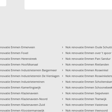
›
enovatie Emmen Ermerveen
Nok renovatie Emmen Oude Schutt
›
enovatie Emmen Foxel
Nok renovatie Emmen over 't spoor
›
enovatie Emmen Herenstreek
Nok renovatie Emmen Parc Sandur
›
enovatie Emmen Hoofdkanaal
Nok renovatie Emmen Rietlanden
›
enovatie Emmen Industrieterrein Bargermeer
Nok renovatie Emmen Roswinkel
›
novatie Emmen Industrieterrein De Vierslagen
Nok renovatie Emmen Roswinkelers
›
enovatie Emmen Industrieterreinen
Nok renovatie Emmen Scholtenskan
›
enovatie Emmen Kamerlingswijk
Nok renovatie Emmen Schoonebee
›
enovatie Emmen Klazienaveen
Nok renovatie Emmen Siepelveen
›
enovatie Emmen Klazienaveen-Noord
Nok renovatie Emmen Tramwijk
›
enovatie Emmen Klazienaveen-Zuid
Nok renovatie Emmen Vastenow
›
enovatie Emmen Kloostermanswijk
Nok renovatie Emmen Veenoord