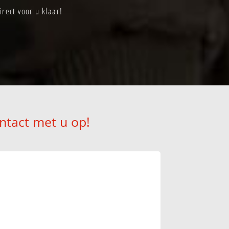
rect voor u klaar!
ntact met u op!