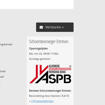
Versturen »
Schoorsteenveger Emmen
ingskanaal
Openingstijden
Ma. t/m Za. 09:00-17:00u
Zondags gesloten
traat
aal
k
Reviews Schoorsteenveger Emmen
Beoordeling door klanten:
8.6
/
10
»
179
beoordelingen