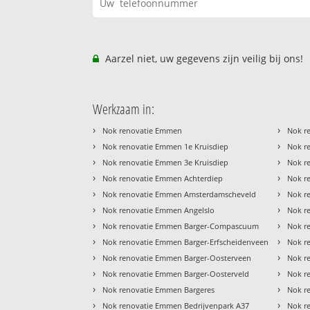
Aarzel niet, uw gegevens zijn veilig bij ons!
Werkzaam in:
›
›
Nok renovatie Emmen
Nok r
›
›
Nok renovatie Emmen 1e Kruisdiep
Nok r
›
›
Nok renovatie Emmen 3e Kruisdiep
Nok r
›
›
Nok renovatie Emmen Achterdiep
Nok r
›
›
Nok renovatie Emmen Amsterdamscheveld
Nok r
›
›
Nok renovatie Emmen Angelslo
Nok re
›
›
Nok renovatie Emmen Barger-Compascuum
Nok r
›
›
Nok renovatie Emmen Barger-Erfscheidenveen
Nok r
›
›
Nok renovatie Emmen Barger-Oosterveen
Nok r
›
›
Nok renovatie Emmen Barger-Oosterveld
Nok r
›
›
Nok renovatie Emmen Bargeres
Nok r
›
›
Nok renovatie Emmen Bedrijvenpark A37
Nok r