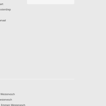
art
osterdiep
anaal
s
 Westenesch
estenesch
en Emmen Westenesch