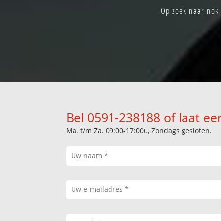
Op zoek naar nok 
Bel 0591-238188 of laat ee
Ma. t/m Za. 09:00-17:00u, Zondags gesloten.