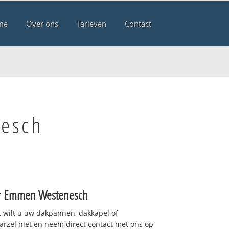
me
Over ons
Tarieven
Contact
nesch
r
Emmen Westenesch
 wilt u uw dakpannen, dakkapel of
arzel niet en neem direct contact met ons op