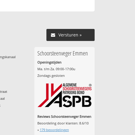
Versturen »
Schoorsteenveger Emmen
ingskanaal
Openingstijden
Ma. t/m Za. 09:00-17:00u
Zondags gesloten
traat
aal
k
Reviews Schoorsteenveger Emmen
Beoordeling door klanten:
8.6
/
10
»
179
beoordelingen