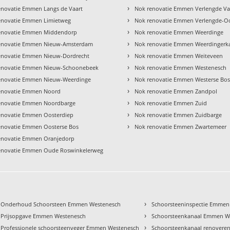
›
enovatie Emmen Langs de Vaart
Nok renovatie Emmen Verlengde Va
›
enovatie Emmen Limietweg
Nok renovatie Emmen Verlengde-O
›
enovatie Emmen Middendorp
Nok renovatie Emmen Weerdinge
›
enovatie Emmen Nieuw-Amsterdam
Nok renovatie Emmen Weerdingerk
›
enovatie Emmen Nieuw-Dordrecht
Nok renovatie Emmen Weiteveen
›
enovatie Emmen Nieuw-Schoonebeek
Nok renovatie Emmen Westenesch
›
enovatie Emmen Nieuw-Weerdinge
Nok renovatie Emmen Westerse Bo
›
enovatie Emmen Noord
Nok renovatie Emmen Zandpol
›
enovatie Emmen Noordbarge
Nok renovatie Emmen Zuid
›
enovatie Emmen Oosterdiep
Nok renovatie Emmen Zuidbarge
›
enovatie Emmen Oosterse Bos
Nok renovatie Emmen Zwartemeer
enovatie Emmen Oranjedorp
enovatie Emmen Oude Roswinkelerweg
›
Onderhoud Schoorsteen Emmen Westenesch
Schoorsteeninspectie Emmen
›
Prijsopgave Emmen Westenesch
Schoorsteenkanaal Emmen W
›
Professionele schoorsteenveger Emmen Westenesch
Schoorsteenkanaal renover