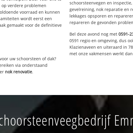
schoorsteenvegen en inspectie,
s op verdere problemen
gevelreining, nok reparatie en 
voldoende voorraad en kunnen
lekkages opsporen en repareren.
lamiteiten wordt eerst een
repareren de gevonden problem
aak gemaakt voor de definitieve
Bel deze avond nog met
0591-2
0591 regio en omgeving, dus oo
Klazienaveen en uiteraard in 7
met onze vakmensen werkt dan 
voor uw schoorsteen of dak?
bereiken via onderstaand
ver
nok renovatie
.
choorsteenveegbedrijf E