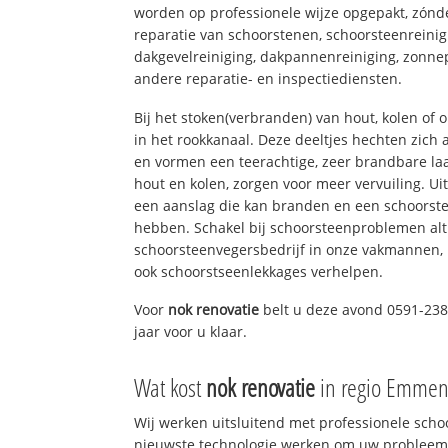
worden op professionele wijze opgepakt, zónd
reparatie van schoorstenen, schoorsteenreinig
dakgevelreiniging, dakpannenreiniging, zon
andere reparatie- en inspectiediensten.
Bij het stoken(verbranden) van hout, kolen of
in het rookkanaal. Deze deeltjes hechten zich
en vormen een teerachtige, zeer brandbare laa
hout en kolen, zorgen voor meer vervuiling. Ui
een aanslag die kan branden en een schoorste
hebben. Schakel bij schoorsteenproblemen alt
schoorsteenvegersbedrijf in onze vakmannen, 
ook schoorstseenlekkages verhelpen.
Voor
nok renovatie
belt u deze avond 0591-238
jaar voor u klaar.
Wat kost
nok renovatie
in regio Emmen
Wij werken uitsluitend met professionele sch
nieuwste technologie werken om uw probleem 