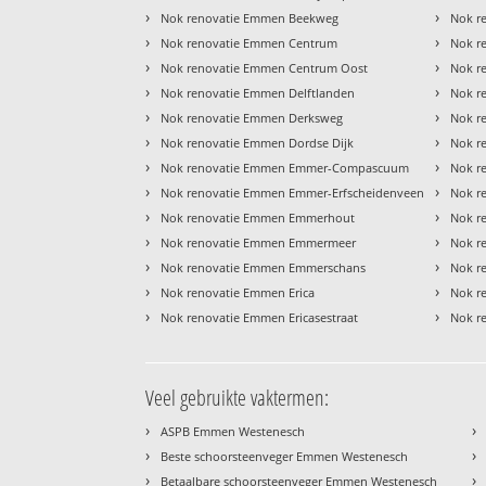
›
›
Nok renovatie Emmen Beekweg
Nok r
›
›
Nok renovatie Emmen Centrum
Nok r
›
›
Nok renovatie Emmen Centrum Oost
Nok r
›
›
Nok renovatie Emmen Delftlanden
Nok r
›
›
Nok renovatie Emmen Derksweg
Nok r
›
›
Nok renovatie Emmen Dordse Dijk
Nok r
›
›
Nok renovatie Emmen Emmer-Compascuum
Nok r
›
›
Nok renovatie Emmen Emmer-Erfscheidenveen
Nok r
›
›
Nok renovatie Emmen Emmerhout
Nok r
›
›
Nok renovatie Emmen Emmermeer
Nok r
›
›
Nok renovatie Emmen Emmerschans
Nok r
›
›
Nok renovatie Emmen Erica
Nok r
›
›
Nok renovatie Emmen Ericasestraat
Nok r
Veel gebruikte vaktermen:
›
›
ASPB Emmen Westenesch
›
›
Beste schoorsteenveger Emmen Westenesch
›
›
Betaalbare schoorsteenveger Emmen Westenesch