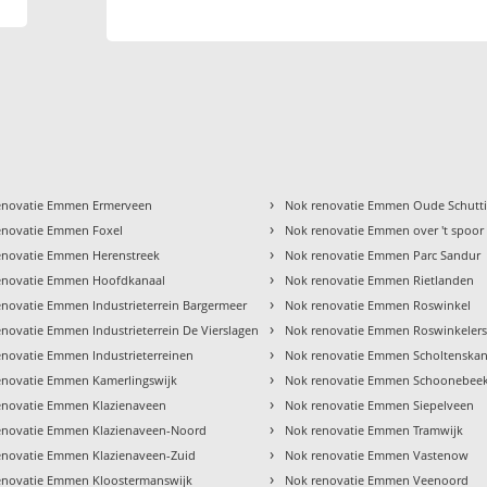
›
enovatie Emmen Ermerveen
Nok renovatie Emmen Oude Schutt
›
enovatie Emmen Foxel
Nok renovatie Emmen over 't spoor
›
enovatie Emmen Herenstreek
Nok renovatie Emmen Parc Sandur
›
enovatie Emmen Hoofdkanaal
Nok renovatie Emmen Rietlanden
›
enovatie Emmen Industrieterrein Bargermeer
Nok renovatie Emmen Roswinkel
›
novatie Emmen Industrieterrein De Vierslagen
Nok renovatie Emmen Roswinkelers
›
enovatie Emmen Industrieterreinen
Nok renovatie Emmen Scholtenskan
›
enovatie Emmen Kamerlingswijk
Nok renovatie Emmen Schoonebee
›
enovatie Emmen Klazienaveen
Nok renovatie Emmen Siepelveen
›
enovatie Emmen Klazienaveen-Noord
Nok renovatie Emmen Tramwijk
›
enovatie Emmen Klazienaveen-Zuid
Nok renovatie Emmen Vastenow
›
enovatie Emmen Kloostermanswijk
Nok renovatie Emmen Veenoord