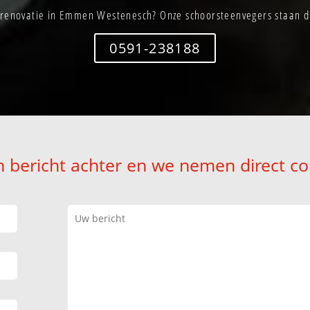
renovatie in Emmen Westenesch? Onze schoorsteenvegers staan di
0591-238188
n bericht achter en we nemen direct co