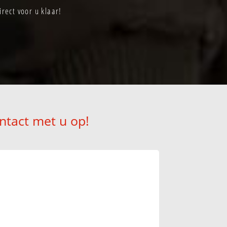
rect voor u klaar!
ntact met u op!