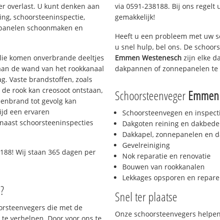
er overlast. U kunt denken aan
via 0591-238188. Bij ons regelt 
ing, schoorsteeninspectie,
gemakkelijk!
nepanelen schoonmaken en
Heeft u een probleem met uw s
u snel hulp, bel ons. De schoo
 olie komen onverbrande deeltjes
Emmen Westenesch
zijn elke d
 aan de wand van het rookkanaal
dakpannen of zonnepanelen te 
g. Vaste brandstoffen, zoals
t de rook kan creosoot ontstaan,
Schoorsteenveger
Emmen 
enbrand tot gevolg kan
ijd een ervaren
Schoorsteenvegen en inspect
naast schoorsteeninspecties
Dakgoten reining en dakbede
Dakkapel, zonnepanelen en d
Gevelreiniging
188! Wij staan 365 dagen per
Nok reparatie en renovatie
Bouwen van rookkanalen
Lekkages opsporen en repare
?
Snel ter plaatse
oorsteenvegers die met de
Onze schoorsteenvegers helpen 
te verhelpen. Door voor ons te