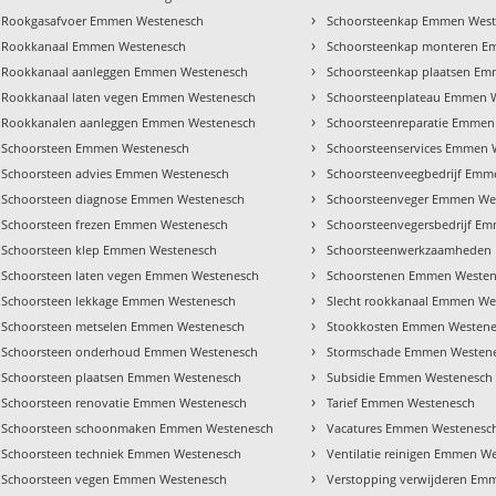
›
Rookgasafvoer Emmen Westenesch
Schoorsteenkap Emmen West
›
Rookkanaal Emmen Westenesch
Schoorsteenkap monteren E
›
Rookkanaal aanleggen Emmen Westenesch
Schoorsteenkap plaatsen E
›
Rookkanaal laten vegen Emmen Westenesch
Schoorsteenplateau Emmen 
›
Rookkanalen aanleggen Emmen Westenesch
Schoorsteenreparatie Emmen
›
Schoorsteen Emmen Westenesch
Schoorsteenservices Emmen 
›
Schoorsteen advies Emmen Westenesch
Schoorsteenveegbedrijf Emm
›
Schoorsteen diagnose Emmen Westenesch
Schoorsteenveger Emmen We
›
Schoorsteen frezen Emmen Westenesch
Schoorsteenvegersbedrijf E
›
Schoorsteen klep Emmen Westenesch
Schoorsteenwerkzaamheden
›
Schoorsteen laten vegen Emmen Westenesch
Schoorstenen Emmen Westen
›
Schoorsteen lekkage Emmen Westenesch
Slecht rookkanaal Emmen We
›
Schoorsteen metselen Emmen Westenesch
Stookkosten Emmen Westen
›
Schoorsteen onderhoud Emmen Westenesch
Stormschade Emmen Westen
›
Schoorsteen plaatsen Emmen Westenesch
Subsidie Emmen Westenesch
›
Schoorsteen renovatie Emmen Westenesch
Tarief Emmen Westenesch
›
Schoorsteen schoonmaken Emmen Westenesch
Vacatures Emmen Westenesc
›
Schoorsteen techniek Emmen Westenesch
Ventilatie reinigen Emmen W
›
Schoorsteen vegen Emmen Westenesch
Verstopping verwijderen Em