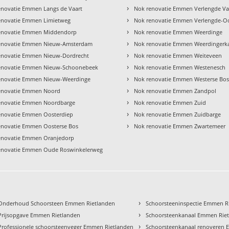
›
enovatie Emmen Langs de Vaart
Nok renovatie Emmen Verlengde Va
›
enovatie Emmen Limietweg
Nok renovatie Emmen Verlengde-O
›
enovatie Emmen Middendorp
Nok renovatie Emmen Weerdinge
›
enovatie Emmen Nieuw-Amsterdam
Nok renovatie Emmen Weerdingerk
›
enovatie Emmen Nieuw-Dordrecht
Nok renovatie Emmen Weiteveen
›
enovatie Emmen Nieuw-Schoonebeek
Nok renovatie Emmen Westenesch
›
enovatie Emmen Nieuw-Weerdinge
Nok renovatie Emmen Westerse Bo
›
enovatie Emmen Noord
Nok renovatie Emmen Zandpol
›
enovatie Emmen Noordbarge
Nok renovatie Emmen Zuid
›
enovatie Emmen Oosterdiep
Nok renovatie Emmen Zuidbarge
›
enovatie Emmen Oosterse Bos
Nok renovatie Emmen Zwartemeer
enovatie Emmen Oranjedorp
enovatie Emmen Oude Roswinkelerweg
›
Onderhoud Schoorsteen Emmen Rietlanden
Schoorsteeninspectie Emmen R
›
Prijsopgave Emmen Rietlanden
Schoorsteenkanaal Emmen Rie
›
Professionele schoorsteenveger Emmen Rietlanden
Schoorsteenkanaal renoveren 