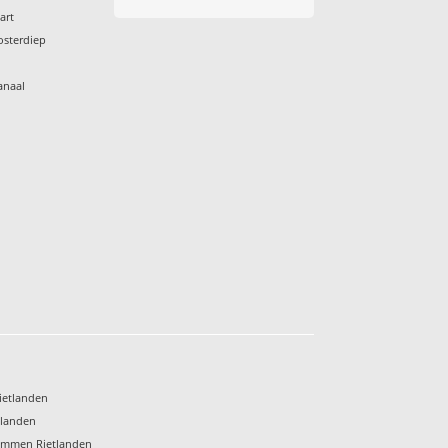
art
osterdiep
anaal
s
ietlanden
tlanden
Emmen Rietlanden