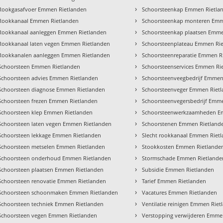
›
Rookgasafvoer Emmen Rietlanden
Schoorsteenkap Emmen Rietla
›
Rookkanaal Emmen Rietlanden
Schoorsteenkap monteren Emm
›
Rookkanaal aanleggen Emmen Rietlanden
Schoorsteenkap plaatsen Emme
›
Rookkanaal laten vegen Emmen Rietlanden
Schoorsteenplateau Emmen Ri
›
Rookkanalen aanleggen Emmen Rietlanden
Schoorsteenreparatie Emmen R
›
Schoorsteen Emmen Rietlanden
Schoorsteenservices Emmen Ri
›
Schoorsteen advies Emmen Rietlanden
Schoorsteenveegbedrijf Emmen
›
Schoorsteen diagnose Emmen Rietlanden
Schoorsteenveger Emmen Riet
›
Schoorsteen frezen Emmen Rietlanden
Schoorsteenvegersbedrijf Emm
›
Schoorsteen klep Emmen Rietlanden
Schoorsteenwerkzaamheden E
›
Schoorsteen laten vegen Emmen Rietlanden
Schoorstenen Emmen Rietland
›
Schoorsteen lekkage Emmen Rietlanden
Slecht rookkanaal Emmen Riet
›
Schoorsteen metselen Emmen Rietlanden
Stookkosten Emmen Rietlande
›
Schoorsteen onderhoud Emmen Rietlanden
Stormschade Emmen Rietlande
›
Schoorsteen plaatsen Emmen Rietlanden
Subsidie Emmen Rietlanden
›
Schoorsteen renovatie Emmen Rietlanden
Tarief Emmen Rietlanden
›
Schoorsteen schoonmaken Emmen Rietlanden
Vacatures Emmen Rietlanden
›
Schoorsteen techniek Emmen Rietlanden
Ventilatie reinigen Emmen Riet
›
Schoorsteen vegen Emmen Rietlanden
Verstopping verwijderen Emme