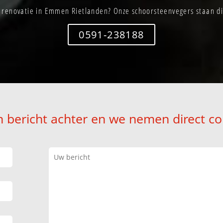
 renovatie in Emmen Rietlanden? Onze schoorsteenvegers staan dir
0591-238188
n bericht achter en we nemen direct co