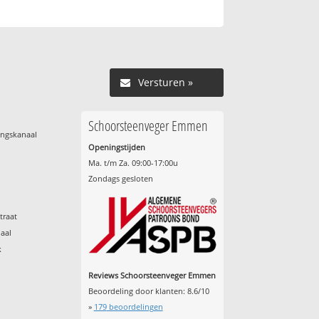
Versturen »
Schoorsteenveger Emmen
ingskanaal
Openingstijden
Ma. t/m Za. 09:00-17:00u
Zondags gesloten
traat
aal
k
Reviews Schoorsteenveger Emmen
Beoordeling door klanten:
8.6
/
10
»
179
beoordelingen