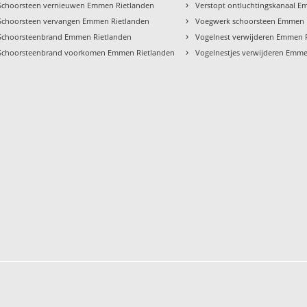
›
Schoorsteen vernieuwen Emmen Rietlanden
Verstopt ontluchtingskanaal 
›
Schoorsteen vervangen Emmen Rietlanden
Voegwerk schoorsteen Emmen 
›
Schoorsteenbrand Emmen Rietlanden
Vogelnest verwijderen Emmen 
›
Schoorsteenbrand voorkomen Emmen Rietlanden
Vogelnestjes verwijderen Emm