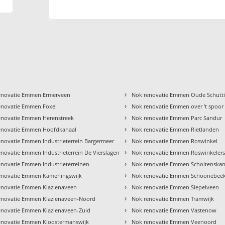
›
enovatie Emmen Ermerveen
Nok renovatie Emmen Oude Schutt
›
enovatie Emmen Foxel
Nok renovatie Emmen over 't spoor
›
enovatie Emmen Herenstreek
Nok renovatie Emmen Parc Sandur
›
enovatie Emmen Hoofdkanaal
Nok renovatie Emmen Rietlanden
›
enovatie Emmen Industrieterrein Bargermeer
Nok renovatie Emmen Roswinkel
›
novatie Emmen Industrieterrein De Vierslagen
Nok renovatie Emmen Roswinkelers
›
enovatie Emmen Industrieterreinen
Nok renovatie Emmen Scholtenskan
›
enovatie Emmen Kamerlingswijk
Nok renovatie Emmen Schoonebee
›
enovatie Emmen Klazienaveen
Nok renovatie Emmen Siepelveen
›
enovatie Emmen Klazienaveen-Noord
Nok renovatie Emmen Tramwijk
›
enovatie Emmen Klazienaveen-Zuid
Nok renovatie Emmen Vastenow
›
enovatie Emmen Kloostermanswijk
Nok renovatie Emmen Veenoord