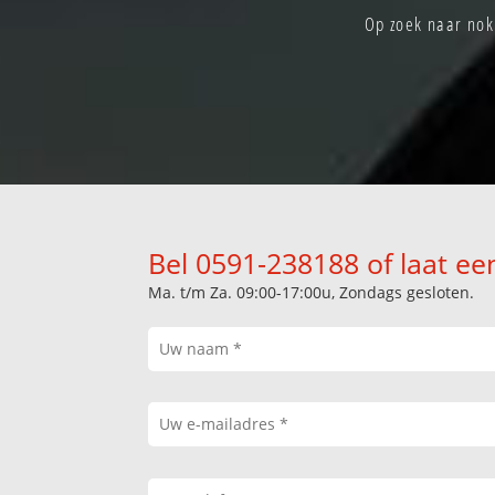
Op zoek naar nok
Bel 0591-238188 of laat ee
Ma. t/m Za. 09:00-17:00u, Zondags gesloten.