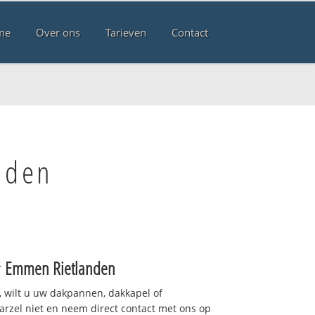
me
Over ons
Tarieven
Contact
nden
r
Emmen Rietlanden
 wilt u uw dakpannen, dakkapel of
arzel niet en neem direct contact met ons op