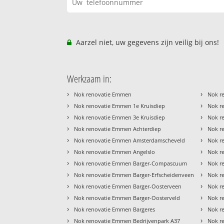
Aarzel niet, uw gegevens zijn veilig bij ons!
Werkzaam in:
›
›
Nok renovatie Emmen
Nok r
›
›
Nok renovatie Emmen 1e Kruisdiep
Nok r
›
›
Nok renovatie Emmen 3e Kruisdiep
Nok r
›
›
Nok renovatie Emmen Achterdiep
Nok r
›
›
Nok renovatie Emmen Amsterdamscheveld
Nok r
›
›
Nok renovatie Emmen Angelslo
Nok re
›
›
Nok renovatie Emmen Barger-Compascuum
Nok r
›
›
Nok renovatie Emmen Barger-Erfscheidenveen
Nok r
›
›
Nok renovatie Emmen Barger-Oosterveen
Nok r
›
›
Nok renovatie Emmen Barger-Oosterveld
Nok r
›
›
Nok renovatie Emmen Bargeres
Nok r
›
›
Nok renovatie Emmen Bedrijvenpark A37
Nok r