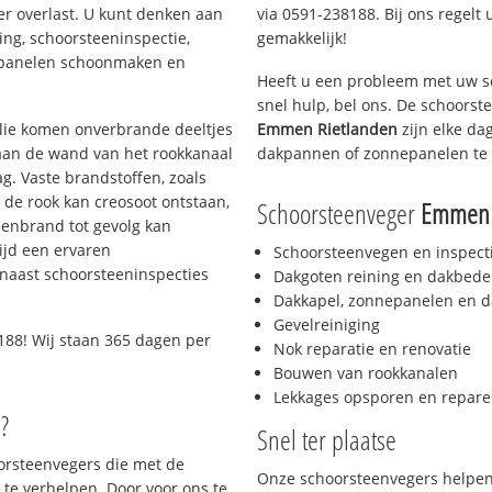
er overlast. U kunt denken aan
via 0591-238188. Bij ons regelt 
ing, schoorsteeninspectie,
gemakkelijk!
nepanelen schoonmaken en
Heeft u een probleem met uw s
snel hulp, bel ons. De schoors
 olie komen onverbrande deeltjes
Emmen Rietlanden
zijn elke da
 aan de wand van het rookkanaal
dakpannen of zonnepanelen te 
g. Vaste brandstoffen, zoals
t de rook kan creosoot ontstaan,
Schoorsteenveger
Emmen 
enbrand tot gevolg kan
ijd een ervaren
Schoorsteenvegen en inspect
naast schoorsteeninspecties
Dakgoten reining en dakbede
Dakkapel, zonnepanelen en d
Gevelreiniging
188! Wij staan 365 dagen per
Nok reparatie en renovatie
Bouwen van rookkanalen
Lekkages opsporen en repare
?
Snel ter plaatse
oorsteenvegers die met de
Onze schoorsteenvegers helpen 
te verhelpen. Door voor ons te