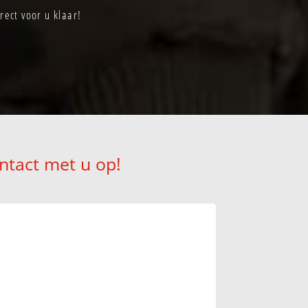
ect voor u klaar!
ntact met u op!