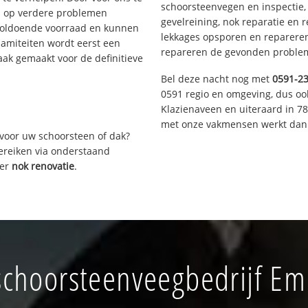
schoorsteenvegen en inspectie,
s op verdere problemen
gevelreining, nok reparatie en 
voldoende voorraad en kunnen
lekkages opsporen en repareren.
lamiteiten wordt eerst een
repareren de gevonden problem
aak gemaakt voor de definitieve
Bel deze nacht nog met
0591-2
0591 regio en omgeving, dus oo
Klazienaveen en uiteraard in 7
met onze vakmensen werkt dan 
voor uw schoorsteen of dak?
bereiken via onderstaand
ver
nok renovatie
.
choorsteenveegbedrijf E