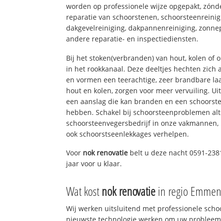
worden op professionele wijze opgepakt, zónd
reparatie van schoorstenen, schoorsteenreinig
dakgevelreiniging, dakpannenreiniging, zon
andere reparatie- en inspectiediensten.
Bij het stoken(verbranden) van hout, kolen of
in het rookkanaal. Deze deeltjes hechten zich
en vormen een teerachtige, zeer brandbare laa
hout en kolen, zorgen voor meer vervuiling. Ui
een aanslag die kan branden en een schoorste
hebben. Schakel bij schoorsteenproblemen alt
schoorsteenvegersbedrijf in onze vakmannen, 
ook schoorstseenlekkages verhelpen.
Voor
nok renovatie
belt u deze nacht 0591-238
jaar voor u klaar.
Wat kost
nok renovatie
in regio Emmen
Wij werken uitsluitend met professionele sch
nieuwste technologie werken om uw probleem 