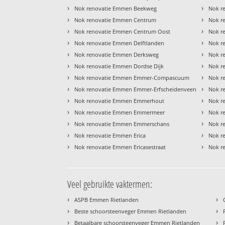
›
›
Nok renovatie Emmen Beekweg
Nok r
›
›
Nok renovatie Emmen Centrum
Nok r
›
›
Nok renovatie Emmen Centrum Oost
Nok r
›
›
Nok renovatie Emmen Delftlanden
Nok r
›
›
Nok renovatie Emmen Derksweg
Nok r
›
›
Nok renovatie Emmen Dordse Dijk
Nok r
›
›
Nok renovatie Emmen Emmer-Compascuum
Nok r
›
›
Nok renovatie Emmen Emmer-Erfscheidenveen
Nok r
›
›
Nok renovatie Emmen Emmerhout
Nok r
›
›
Nok renovatie Emmen Emmermeer
Nok r
›
›
Nok renovatie Emmen Emmerschans
Nok r
›
›
Nok renovatie Emmen Erica
Nok r
›
›
Nok renovatie Emmen Ericasestraat
Nok r
Veel gebruikte vaktermen:
›
›
ASPB Emmen Rietlanden
›
›
Beste schoorsteenveger Emmen Rietlanden
›
›
Betaalbare schoorsteenveger Emmen Rietlanden