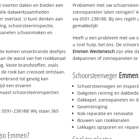
ei soorten daken en bieden een
Problemen met uw schoorsteen,
 Alle dakwerkzaamheden
zonnepanelen laten reinigen? A
er overlast. U kunt denken aan
via 0591-238188. Bij ons regelt 
ing, schoorsteeninspectie,
gemakkelijk!
nepanelen schoonmaken en
Heeft u een probleem met uw s
u snel hulp, bel ons. De schoo
 olie komen onverbrande deeltjes
Emmen Westenesch
zijn elke d
 aan de wand van het rookkanaal
dakpannen of zonnepanelen te 
g. Vaste brandstoffen, zoals
t de rook kan creosoot ontstaan,
Schoorsteenveger
Emmen 
enbrand tot gevolg kan
ijd een ervaren
Schoorsteenvegen en inspect
naast schoorsteeninspecties
Dakgoten reining en dakbede
Dakkapel, zonnepanelen en d
Gevelreiniging
t 0591-238188! Wij staan 365
Nok reparatie en renovatie
Bouwen van rookkanalen
Lekkages opsporen en repare
egio Emmen?