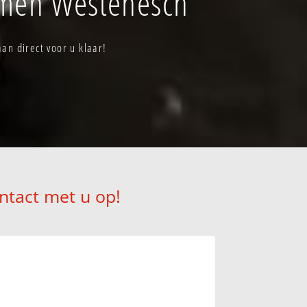
mmen Westenesch
n direct voor u klaar!
ntact met u op!