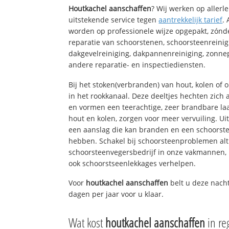
Houtkachel aanschaffen
? Wij werken op allerl
uitstekende service tegen
aantrekkelijk tarief
.
worden op professionele wijze opgepakt, zónd
reparatie van schoorstenen, schoorsteenreinig
dakgevelreiniging, dakpannenreiniging, zon
andere reparatie- en inspectiediensten.
Bij het stoken(verbranden) van hout, kolen of
in het rookkanaal. Deze deeltjes hechten zich
en vormen een teerachtige, zeer brandbare laa
hout en kolen, zorgen voor meer vervuiling. Ui
een aanslag die kan branden en een schoorste
hebben. Schakel bij schoorsteenproblemen alt
schoorsteenvegersbedrijf in onze vakmannen, 
ook schoorstseenlekkages verhelpen.
Voor
houtkachel aanschaffen
belt u deze nach
dagen per jaar voor u klaar.
Wat kost
houtkachel aanschaffen
in r