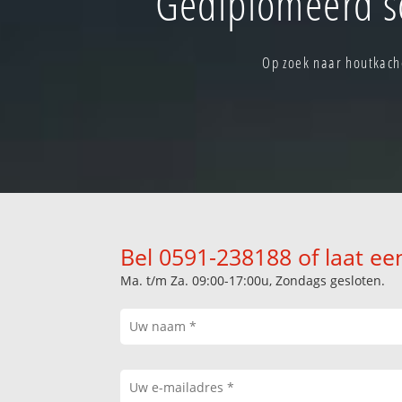
Gediplomeerd s
Op zoek naar houtkach
Bel 0591-238188 of laat ee
Ma. t/m Za. 09:00-17:00u, Zondags gesloten.