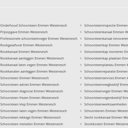
›
Onderhoud Schoorsteen Emmen Westenesch
Schoorsteeninspectie Emmen
›
Prijsopgave Emmen Westenesch
Schoorsteenkanaal Emmen W
›
Professionele schoorsteenveger Emmen Westenesch
Schoorsteenkanaal renover
›
Rookgasafvoer Emmen Westenesch
Schoorsteenkap Emmen West
›
Rookkanaal Emmen Westenesch
Schoorsteenkap monteren E
›
Rookkanaal aanleggen Emmen Westenesch
Schoorsteenkap plaatsen E
›
Rookkanaal laten vegen Emmen Westenesch
Schoorsteenplateau Emmen 
›
Rookkanalen aanleggen Emmen Westenesch
Schoorsteenreparatie Emmen
›
Schoorsteen Emmen Westenesch
Schoorsteenservices Emmen 
›
Schoorsteen advies Emmen Westenesch
Schoorsteenveegbedrijf Emm
›
Schoorsteen diagnose Emmen Westenesch
Schoorsteenveger Emmen We
›
Schoorsteen frezen Emmen Westenesch
Schoorsteenvegersbedrijf E
›
Schoorsteen klep Emmen Westenesch
Schoorsteenwerkzaamheden
›
Schoorsteen laten vegen Emmen Westenesch
Schoorstenen Emmen Westen
›
Schoorsteen lekkage Emmen Westenesch
Slecht rookkanaal Emmen We
›
Schoorsteen metselen Emmen Westenesch
Stookkosten Emmen Westen