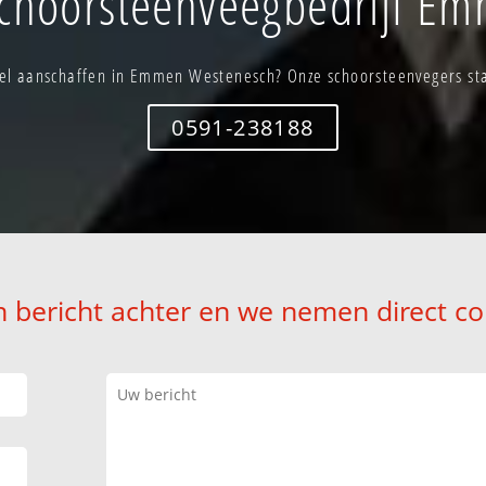
choorsteenveegbedrijf E
el aanschaffen in Emmen Westenesch? Onze schoorsteenvegers staa
0591-238188
n bericht achter en we nemen direct co