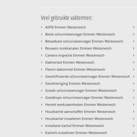
Veel gebruikte vaktermen:
›
›
ASPB Emmen Westenesch
›
›
Beste schoorsteenveger Emmen Westenesch
›
›
Betaalbare schoorsteenveger Emmen Westenesch
›
›
Bouwen rookkanalen Emmen Westenesch
›
›
Camera inspectie Emmen Westenesch
›
›
Dakherstel Emmen Westenesch
›
›
Flexim dakmortel Emmen Westenesch
›
›
Gecertificeerde schoorsteenveger Emmen Westenesch
›
›
Gevelreiniging Emmen Westenesch
›
›
Goede schoorsteenveger Emmen Westenesch
›
›
Goedkope schoorsteenveger Emmen Westenesch
›
›
Herstel werkzaamheden Emmen Westenesch
›
›
Houtkachel aanschaffen Emmen Westenesch
›
›
Houtkachel installeren Emmen Westenesch
›
›
Installatie kachel Emmen Westenesch
›
›
Kachels installeren Emmen Westenesch