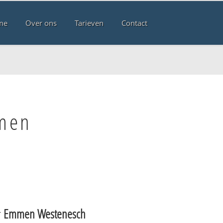
me
Over ons
Tarieven
Contact
mmen
r
Emmen Westenesch