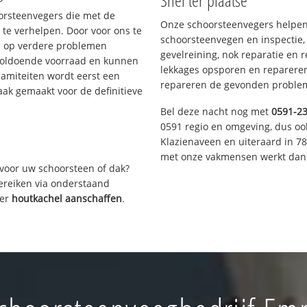
Snel ter plaatse
oorsteenvegers die met de
Onze schoorsteenvegers helpen 
te verhelpen. Door voor ons te
schoorsteenvegen en inspectie,
s op verdere problemen
gevelreining, nok reparatie en 
voldoende voorraad en kunnen
lekkages opsporen en repareren.
lamiteiten wordt eerst een
repareren de gevonden problem
aak gemaakt voor de definitieve
Bel deze nacht nog met
0591-2
0591 regio en omgeving, dus oo
Klazienaveen en uiteraard in 7
met onze vakmensen werkt dan 
voor uw schoorsteen of dak?
bereiken via onderstaand
ver
houtkachel aanschaffen
.