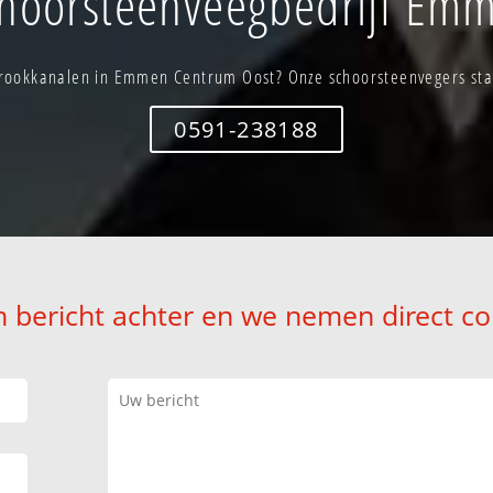
hoorsteenveegbedrijf Em
ookkanalen in Emmen Centrum Oost? Onze schoorsteenvegers staa
0591-238188
n bericht achter en we nemen direct co