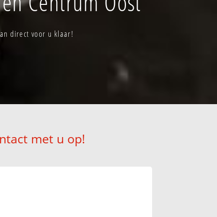
men Centrum Oost
n direct voor u klaar!
ntact met u op!