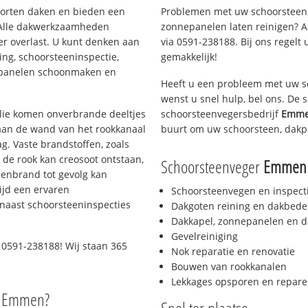
soorten daken en bieden een
Problemen met uw schoorsteen,
 Alle dakwerkzaamheden
zonnepanelen laten reinigen? A
er overlast. U kunt denken aan
via 0591-238188. Bij ons regelt 
ing, schoorsteeninspectie,
gemakkelijk!
nepanelen schoonmaken en
Heeft u een probleem met uw s
wenst u snel hulp, bel ons. De
 olie komen onverbrande deeltjes
schoorsteenvegersbedrijf
Emme
 aan de wand van het rookkanaal
buurt om uw schoorsteen, dakp
g. Vaste brandstoffen, zoals
t de rook kan creosoot ontstaan,
Schoorsteenveger
Emmen 
enbrand tot gevolg kan
ijd een ervaren
Schoorsteenvegen en inspect
naast schoorsteeninspecties
Dakgoten reining en dakbede
Dakkapel, zonnepanelen en d
Gevelreiniging
 0591-238188! Wij staan 365
Nok reparatie en renovatie
Bouwen van rookkanalen
Lekkages opsporen en repare
o Emmen?