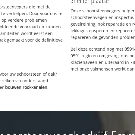
Snel ter plaatse
oorsteenvegers die met de
Onze schoorsteenvegers helpen 
te verhelpen. Door voor ons te
schoorsteenvegen en inspectie,
s op verdere problemen
gevelreining, nok reparatie en 
voldoende voorraad en kunnen
lekkages opsporen en repareren.
lamiteiten wordt eerst een
repareren de gevonden problem
aak gemaakt voor de definitieve
Bel deze ochtend nog met
0591
0591 regio en omgeving, dus oo
Klazienaveen en uiteraard in 7
met onze vakmensen werkt dan 
voor uw schoorsteen of dak?
bereiken via onderstaand
ver
bouwen rookkanalen
.