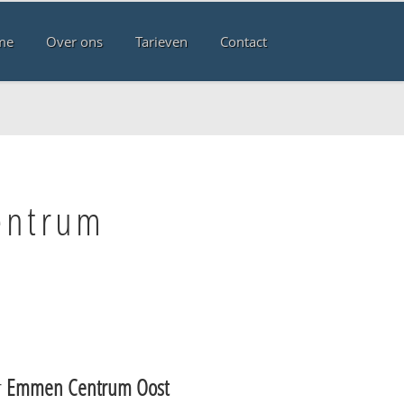
me
Over ons
Tarieven
Contact
entrum
r
Emmen Centrum Oost