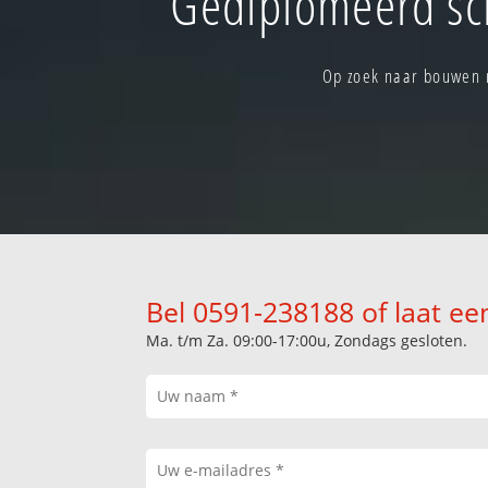
Gediplomeerd sc
Op zoek naar bouwen r
Bel 0591-238188 of laat ee
Ma. t/m Za. 09:00-17:00u, Zondags gesloten.