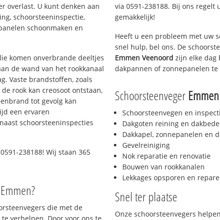
er overlast. U kunt denken aan
via 0591-238188. Bij ons regelt 
ing, schoorsteeninspectie,
gemakkelijk!
nepanelen schoonmaken en
Heeft u een probleem met uw s
snel hulp, bel ons. De schoors
 olie komen onverbrande deeltjes
Emmen Veenoord
zijn elke dag
 aan de wand van het rookkanaal
dakpannen of zonnepanelen te 
g. Vaste brandstoffen, zoals
t de rook kan creosoot ontstaan,
Schoorsteenveger
Emmen 
enbrand tot gevolg kan
ijd een ervaren
Schoorsteenvegen en inspect
naast schoorsteeninspecties
Dakgoten reining en dakbede
Dakkapel, zonnepanelen en d
Gevelreiniging
0591-238188! Wij staan 365
Nok reparatie en renovatie
Bouwen van rookkanalen
Lekkages opsporen en repare
o Emmen?
Snel ter plaatse
oorsteenvegers die met de
Onze schoorsteenvegers helpen 
te verhelpen. Door voor ons te