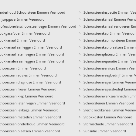
›
nderhoud Schoorsteen Emmen Veenoord
Schoorsteeninspectie Emmen Ve
›
rijsopgave Emmen Veenoord
Schoorsteenkanaal Emmen Veen
›
rofessionele schoorsteenveger Emmen Veenoord
Schoorsteenkanaal renoveren 
›
ookgasafvoer Emmen Veenoord
Schoorsteenkap Emmen Veenoo
›
ookkanaal Emmen Veenoord
Schoorsteenkap monteren Emme
›
ookkanaal aanleggen Emmen Veenoord
Schoorsteenkap plaatsen Emmen
›
ookkanaal laten vegen Emmen Veenoord
Schoorsteenplateau Emmen Vee
›
ookkanalen aanleggen Emmen Veenoord
Schoorsteenreparatie Emmen Ve
›
choorsteen Emmen Veenoord
Schoorsteenservices Emmen Vee
›
choorsteen advies Emmen Veenoord
Schoorsteenveegbedrijf Emmen 
›
choorsteen diagnose Emmen Veenoord
Schoorsteenveger Emmen Veeno
›
choorsteen frezen Emmen Veenoord
Schoorsteenvegersbedrijf Emme
›
choorsteen klep Emmen Veenoord
Schoorsteenwerkzaamheden Em
›
choorsteen laten vegen Emmen Veenoord
Schoorstenen Emmen Veenoord
›
choorsteen lekkage Emmen Veenoord
Slecht rookkanaal Emmen Veeno
›
choorsteen metselen Emmen Veenoord
Stookkosten Emmen Veenoord
›
choorsteen onderhoud Emmen Veenoord
Stormschade Emmen Veenoord
›
choorsteen plaatsen Emmen Veenoord
Subsidie Emmen Veenoord