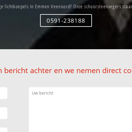
e lichtkoepels in Emmen Veenoord? Onze schoorsteenvegers staan 
0591-238188
n bericht achter en we nemen direct co