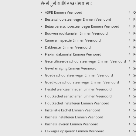
Veel gebruikte vaktermen:
›
›
ASPB Emmen Veenoord
O
›
›
Beste schoorsteenveger Emmen Veenoord
P
›
›
Betaalbare schoorsteenveger Emmen Veenoord
P
›
›
Bouwen rookkanalen Emmen Veenoord
R
›
›
Camera inspectie Emmen Veenoord
R
›
›
Dakherstel Emmen Veenoord
R
›
›
Flexim dakmortel Emmen Veenoord
R
›
›
Gecertificeerde schoorsteenveger Emmen Veenoord
R
›
›
Gevelreiniging Emmen Veenoord
S
›
›
Goede schoorsteenveger Emmen Veenoord
S
›
›
Goedkope schoorsteenveger Emmen Veenoord
S
›
›
Herstel werkzaamheden Emmen Veenoord
S
›
›
Houtkachel aanschaffen Emmen Veenoord
S
›
›
Houtkachel installeren Emmen Veenoord
S
›
›
Installatie kachel Emmen Veenoord
S
›
›
Kachels installeren Emmen Veenoord
S
›
›
Kachels leveren Emmen Veenoord
S
›
›
Lekkages opsporen Emmen Veenoord
S