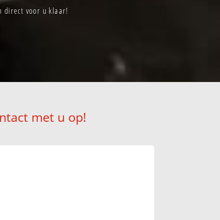
direct voor u klaar!
ntact met u op!