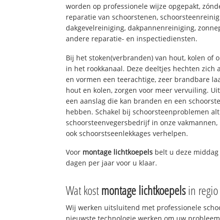
worden op professionele wijze opgepakt, zónd
reparatie van schoorstenen, schoorsteenreinig
dakgevelreiniging, dakpannenreiniging, zon
andere reparatie- en inspectiediensten.
Bij het stoken(verbranden) van hout, kolen of
in het rookkanaal. Deze deeltjes hechten zich
en vormen een teerachtige, zeer brandbare laa
hout en kolen, zorgen voor meer vervuiling. Ui
een aanslag die kan branden en een schoorste
hebben. Schakel bij schoorsteenproblemen alt
schoorsteenvegersbedrijf in onze vakmannen, 
ook schoorstseenlekkages verhelpen.
Voor
montage lichtkoepels
belt u deze middag 
dagen per jaar voor u klaar.
Wat kost
montage lichtkoepels
in regi
Wij werken uitsluitend met professionele sch
nieuwste technologie werken om uw probleem 