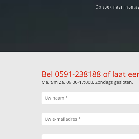
Op zoek naar montag
Bel 0591-238188 of laat ee
Ma. t/m Za. 09:00-17:00u, Zondags gesloten.