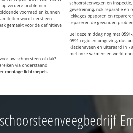
schoorsteenvegen en inspectie,
s op verdere problemen
gevelreining, nok reparatie en 
voldoende voorraad en kunnen
lekkages opsporen en repareren.
lamiteiten wordt eerst een
repareren de gevonden problem
aak gemaakt voor de definitieve
Bel deze middag nog met
0591-
0591 regio en omgeving, dus oo
Klazienaveen en uiteraard in 7
met onze vakmensen werkt dan 
voor uw schoorsteen of dak?
bereiken via onderstaand
ver
montage lichtkoepels
.
schoorsteenveegbedrijf 