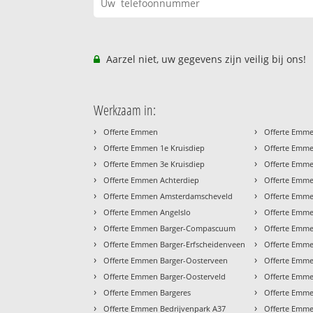
Aarzel niet, uw gegevens zijn veilig bij ons!
Werkzaam in:
›
›
Offerte Emmen
Offerte Emm
›
›
Offerte Emmen 1e Kruisdiep
Offerte Emme
›
›
Offerte Emmen 3e Kruisdiep
Offerte Emme
›
›
Offerte Emmen Achterdiep
Offerte Emm
›
›
Offerte Emmen Amsterdamscheveld
Offerte Emme
›
›
Offerte Emmen Angelslo
Offerte Emmen
›
›
Offerte Emmen Barger-Compascuum
Offerte Emme
›
›
Offerte Emmen Barger-Erfscheidenveen
Offerte Emme
›
›
Offerte Emmen Barger-Oosterveen
Offerte Emme
›
›
Offerte Emmen Barger-Oosterveld
Offerte Emm
›
›
Offerte Emmen Bargeres
Offerte Emme
›
›
Offerte Emmen Bedrijvenpark A37
Offerte Emme