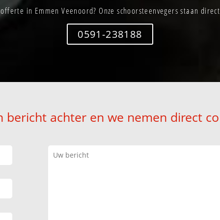
 offerte in Emmen Veenoord? Onze schoorsteenvegers staan direct 
0591-238188
n bericht achter en we nemen direct co