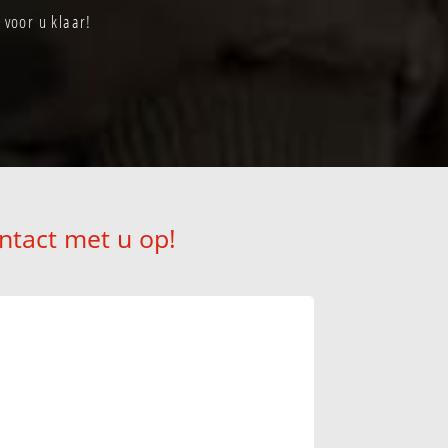
voor u klaar!
ntact met u op!