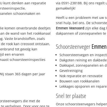
. U kunt denken aan reparatie
via 0591-238188. Bij ons regelt 
rsteeninspectie,
gemakkelijk!
nepanelen schoonmaken en
Heeft u een probleem met uw s
snel hulp, bel ons. De schoors
 olie komen onverbrande deeltjes
Emmen Veenoord
zijn elke dag
 aan de wand van het rookkanaal
dakpannen of zonnepanelen te 
g. Vaste brandstoffen, zoals
t de rook kan creosoot ontstaan,
Schoorsteenveger
Emmen 
enbrand tot gevolg kan
ijd een ervaren
Schoorsteenvegen en inspect
naast schoorsteeninspecties
Dakgoten reining en dakbede
Dakkapel, zonnepanelen en d
Gevelreiniging
ij staan 365 dagen per jaar
Nok reparatie en renovatie
Bouwen van rookkanalen
Lekkages opsporen en repare
Snel ter plaatse
oorsteenvegers die met de
Onze schoorsteenvegers helpen 
te verhelpen. Door voor ons te