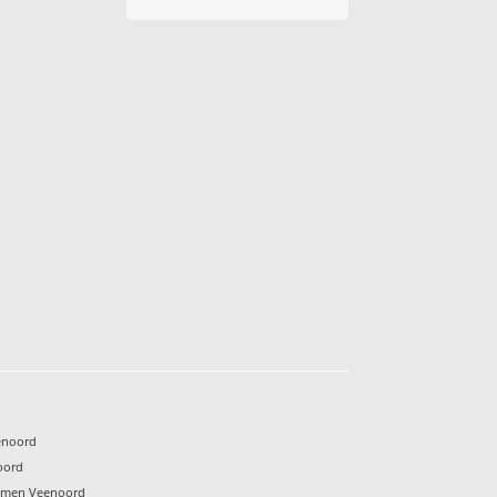
enoord
oord
Emmen Veenoord