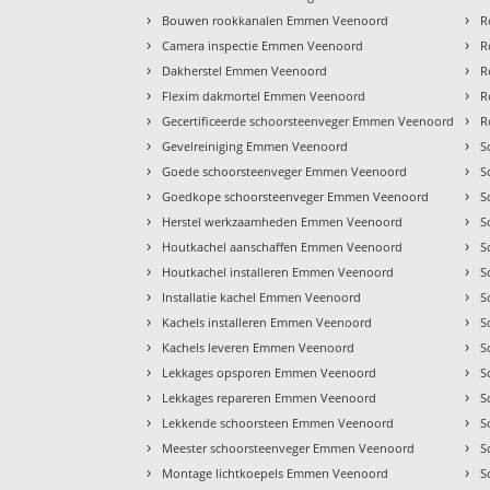
›
›
Bouwen rookkanalen Emmen Veenoord
R
›
›
Camera inspectie Emmen Veenoord
R
›
›
Dakherstel Emmen Veenoord
R
›
›
Flexim dakmortel Emmen Veenoord
R
›
›
Gecertificeerde schoorsteenveger Emmen Veenoord
R
›
›
Gevelreiniging Emmen Veenoord
S
›
›
Goede schoorsteenveger Emmen Veenoord
S
›
›
Goedkope schoorsteenveger Emmen Veenoord
S
›
›
Herstel werkzaamheden Emmen Veenoord
S
›
›
Houtkachel aanschaffen Emmen Veenoord
S
›
›
Houtkachel installeren Emmen Veenoord
S
›
›
Installatie kachel Emmen Veenoord
S
›
›
Kachels installeren Emmen Veenoord
S
›
›
Kachels leveren Emmen Veenoord
S
›
›
Lekkages opsporen Emmen Veenoord
S
›
›
Lekkages repareren Emmen Veenoord
S
›
›
Lekkende schoorsteen Emmen Veenoord
S
›
›
Meester schoorsteenveger Emmen Veenoord
S
›
›
Montage lichtkoepels Emmen Veenoord
S