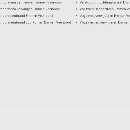
›
choorsteen vernieuwen Emmen Veenoord
Verstopt ontluchtingskanaal E
›
choorsteen vervangen Emmen Veenoord
Voegwerk schoorsteen Emmen V
›
choorsteenbrand Emmen Veenoord
Vogelnest verwijderen Emmen V
›
choorsteenbrand voorkomen Emmen Veenoord
Vogelnestjes verwijderen Emme