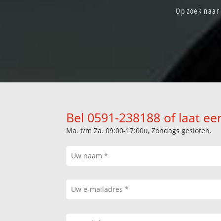
Op zoek naar
Bel 0591-238188 of laat ee
Ma. t/m Za. 09:00-17:00u, Zondags gesloten.