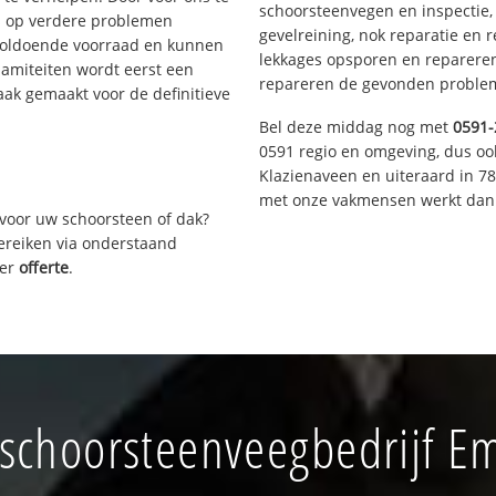
schoorsteenvegen en inspectie,
s op verdere problemen
gevelreining, nok reparatie en 
voldoende voorraad en kunnen
lekkages opsporen en repareren.
lamiteiten wordt eerst een
repareren de gevonden problem
aak gemaakt voor de definitieve
Bel deze middag nog met
0591-
0591 regio en omgeving, dus oo
Klazienaveen en uiteraard in 7
met onze vakmensen werkt dan 
voor uw schoorsteen of dak?
bereiken via onderstaand
ver
offerte
.
schoorsteenveegbedrijf 