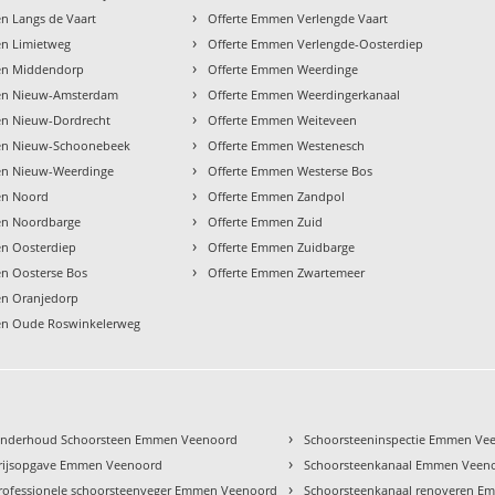
›
n Langs de Vaart
Offerte Emmen Verlengde Vaart
›
en Limietweg
Offerte Emmen Verlengde-Oosterdiep
›
en Middendorp
Offerte Emmen Weerdinge
›
en Nieuw-Amsterdam
Offerte Emmen Weerdingerkanaal
›
en Nieuw-Dordrecht
Offerte Emmen Weiteveen
›
en Nieuw-Schoonebeek
Offerte Emmen Westenesch
›
en Nieuw-Weerdinge
Offerte Emmen Westerse Bos
›
en Noord
Offerte Emmen Zandpol
›
en Noordbarge
Offerte Emmen Zuid
›
n Oosterdiep
Offerte Emmen Zuidbarge
›
n Oosterse Bos
Offerte Emmen Zwartemeer
en Oranjedorp
en Oude Roswinkelerweg
›
nderhoud Schoorsteen Emmen Veenoord
Schoorsteeninspectie Emmen Ve
›
rijsopgave Emmen Veenoord
Schoorsteenkanaal Emmen Veen
›
rofessionele schoorsteenveger Emmen Veenoord
Schoorsteenkanaal renoveren 