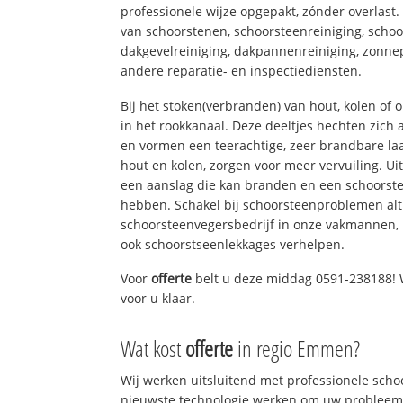
professionele wijze opgepakt, zónder overlast
van schoorstenen, schoorsteenreiniging, schoo
dakgevelreiniging, dakpannenreiniging, zon
andere reparatie- en inspectiediensten.
Bij het stoken(verbranden) van hout, kolen of
in het rookkanaal. Deze deeltjes hechten zich
en vormen een teerachtige, zeer brandbare laa
hout en kolen, zorgen voor meer vervuiling. Ui
een aanslag die kan branden en een schoorste
hebben. Schakel bij schoorsteenproblemen alt
schoorsteenvegersbedrijf in onze vakmannen, 
ook schoorstseenlekkages verhelpen.
Voor
offerte
belt u deze middag 0591-238188! W
voor u klaar.
Wat kost
offerte
in regio Emmen?
Wij werken uitsluitend met professionele sch
nieuwste technologie werken om uw probleem 