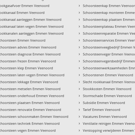
›
ookgasafvoer Emmen Veenoord
Schoorsteenkap Emmen Veenoo
›
ookkanaal Emmen Veenoord
Schoorsteenkap monteren Emme
›
ookkanaal aanleggen Emmen Veenoord
Schoorsteenkap plaatsen Emmen
›
ookkanaal laten vegen Emmen Veenoord
Schoorsteenplateau Emmen Vee
›
ookkanalen aanleggen Emmen Veenoord
Schoorsteenreparatie Emmen Ve
›
choorsteen Emmen Veenoord
Schoorsteenservices Emmen Vee
›
choorsteen advies Emmen Veenoord
Schoorsteenveegbedrijf Emmen 
›
choorsteen diagnose Emmen Veenoord
Schoorsteenveger Emmen Veeno
›
choorsteen frezen Emmen Veenoord
Schoorsteenvegersbedrijf Emme
›
choorsteen klep Emmen Veenoord
Schoorsteenwerkzaamheden Em
›
choorsteen laten vegen Emmen Veenoord
Schoorstenen Emmen Veenoord
›
choorsteen lekkage Emmen Veenoord
Slecht rookkanaal Emmen Veeno
›
choorsteen metselen Emmen Veenoord
Stookkosten Emmen Veenoord
›
choorsteen onderhoud Emmen Veenoord
Stormschade Emmen Veenoord
›
choorsteen plaatsen Emmen Veenoord
Subsidie Emmen Veenoord
›
choorsteen renovatie Emmen Veenoord
Tarief Emmen Veenoord
›
choorsteen schoonmaken Emmen Veenoord
Vacatures Emmen Veenoord
›
choorsteen techniek Emmen Veenoord
Ventilatie reinigen Emmen Veen
›
choorsteen vegen Emmen Veenoord
Verstopping verwijderen Emmen