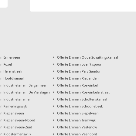
›
en Ermerveen
Offerte Emmen Oude Schuttingskanaal
›
n Foxel
Offerte Emmen over 't spoor
›
n Herenstreek
Offerte Emmen Parc Sandur
›
en Hoofdkanaal
Offerte Emmen Rietlanden
›
n Industrieterrein Bargermeer
Offerte Emmen Roswinkel
›
 Industrieterrein De Vierslagen
Offerte Emmen Roswinkelerstraat
›
n Industrieterreinen
Offerte Emmen Scholtenskanaal
›
n Kamerlingswijk
Offerte Emmen Schoonebeek
›
n Klazienaveen
Offerte Emmen Siepelveen
›
en Klazienaveen-Noord
Offerte Emmen Tramwijk
›
n Klazienaveen-Zuid
Offerte Emmen Vastenow
›
n Kloostermanswijk
Offerte Emmen Veenoord