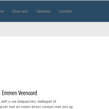
me
Over ons
Tarieven
Contact
d
r
Emmen Veenoord
 wilt u uw dakpannen, dakkapel of
arzel niet en neem direct contact met ons op