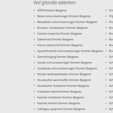
Veel gebruikte vaktermen:
›
›
ASPB Emmen Bargeres
On
›
›
Beste schoorsteenveger Emmen Bargeres
Pr
›
›
Betaalbare schoorsteenveger Emmen Bargeres
Pr
›
›
Bouwen rookkanalen Emmen Bargeres
Ro
›
›
Camera inspectie Emmen Bargeres
Ro
›
›
Dakherstel Emmen Bargeres
Ro
›
›
Flexim dakmortel Emmen Bargeres
Ro
›
›
Gecertificeerde schoorsteenveger Emmen Bargeres
Ro
›
›
Gevelreiniging Emmen Bargeres
Sc
›
›
Goede schoorsteenveger Emmen Bargeres
Sc
›
›
Goedkope schoorsteenveger Emmen Bargeres
Sc
›
›
Herstel werkzaamheden Emmen Bargeres
Sc
›
›
Houtkachel aanschaffen Emmen Bargeres
Sc
›
›
Houtkachel installeren Emmen Bargeres
Sc
›
›
Installatie kachel Emmen Bargeres
Sc
›
›
Kachels installeren Emmen Bargeres
Sc
›
›
Kachels leveren Emmen Bargeres
Sc
›
›
Lekkages opsporen Emmen Bargeres
Sc