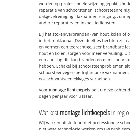
worden op professionele wijze opgepakt, zónd
reparatie van schoorstenen, schoorsteenreinig
dakgevelreiniging, dakpannenreiniging, zon
andere reparatie- en inspectiediensten.
Bij het stoken(verbranden) van hout, kolen of
in het rookkanaal. Deze deeltjes hechten zich
en vormen een teerachtige, zeer brandbare laa
hout en kolen, zorgen voor meer vervuiling. Ui
een aanslag die kan branden en een schoorste
hebben. Schakel bij schoorsteenproblemen alt
schoorsteenvegersbedrijf in onze vakmannen, 
ook schoorstseenlekkages verhelpen.
Voor
montage lichtkoepels
belt u deze ochtend
dagen per jaar voor u klaar.
Wat kost
montage lichtkoepels
in regi
Wij werken uitsluitend met professionele sch
nieuwste technologie werken om uw probleem 