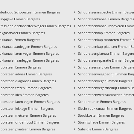
›
derhoud Schoorsteen Emmen Bargeres
Schoorsteeninspectie Emmen Barge
›
ijsopgave Emmen Bargeres
Schoorsteenkanaal Emmen Bargere
›
ofessionele schoorsteenveger Emmen Bargeres
Schoorsteenkanaal renoveren Emme
›
okgasafvoer Emmen Bargeres
Schoorsteenkap Emmen Bargeres
›
okkanaal Emmen Bargeres
Schoorsteenkap monteren Emmen B
›
okkanaal aanleggen Emmen Bargeres
Schoorsteenkap plaatsen Emmen Ba
›
okkanaal laten vegen Emmen Bargeres
Schoorsteenplateau Emmen Bargere
›
okkanalen aanleggen Emmen Bargeres
Schoorsteenreparatie Emmen Barge
›
hoorsteen Emmen Bargeres
Schoorsteenservices Emmen Barger
›
hoorsteen advies Emmen Bargeres
Schoorsteenveegbedrijf Emmen Bar
›
hoorsteen diagnose Emmen Bargeres
Schoorsteenveger Emmen Bargeres
›
hoorsteen frezen Emmen Bargeres
Schoorsteenvegersbedrijf Emmen Ba
›
hoorsteen klep Emmen Bargeres
Schoorsteenwerkzaamheden Emmen
›
hoorsteen laten vegen Emmen Bargeres
Schoorstenen Emmen Bargeres
›
hoorsteen lekkage Emmen Bargeres
Slecht rookkanaal Emmen Bargeres
›
hoorsteen metselen Emmen Bargeres
Stookkosten Emmen Bargeres
›
hoorsteen onderhoud Emmen Bargeres
Stormschade Emmen Bargeres
›
hoorsteen plaatsen Emmen Bargeres
Subsidie Emmen Bargeres