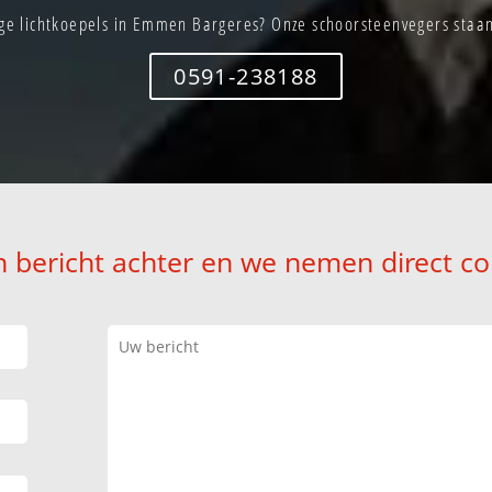
e lichtkoepels in Emmen Bargeres? Onze schoorsteenvegers staan 
0591-238188
n bericht achter en we nemen direct co