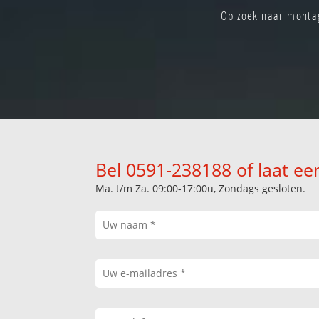
Op zoek naar montag
Bel 0591-238188 of laat ee
Ma. t/m Za. 09:00-17:00u, Zondags gesloten.