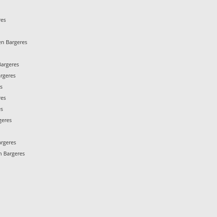
res
s
n Bargeres
argeres
rgeres
s
res
es
geres
rgeres
 Bargeres