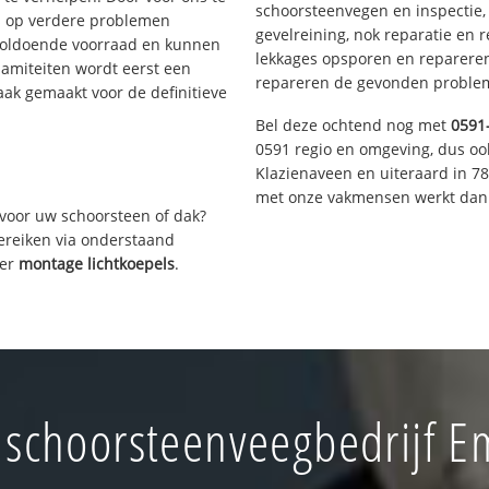
schoorsteenvegen en inspectie,
s op verdere problemen
gevelreining, nok reparatie en 
voldoende voorraad en kunnen
lekkages opsporen en repareren.
lamiteiten wordt eerst een
repareren de gevonden problem
aak gemaakt voor de definitieve
Bel deze ochtend nog met
0591
0591 regio en omgeving, dus oo
Klazienaveen en uiteraard in 7
met onze vakmensen werkt dan 
voor uw schoorsteen of dak?
bereiken via onderstaand
ver
montage lichtkoepels
.
schoorsteenveegbedrijf 