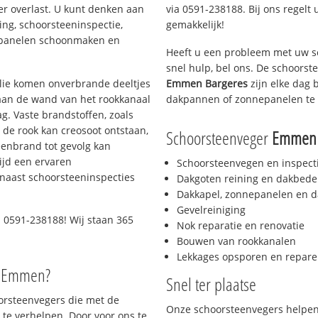
er overlast. U kunt denken aan
via 0591-238188. Bij ons regelt 
ing, schoorsteeninspectie,
gemakkelijk!
nepanelen schoonmaken en
Heeft u een probleem met uw s
snel hulp, bel ons. De schoors
 olie komen onverbrande deeltjes
Emmen Bargeres
zijn elke dag 
 aan de wand van het rookkanaal
dakpannen of zonnepanelen te 
g. Vaste brandstoffen, zoals
t de rook kan creosoot ontstaan,
Schoorsteenveger
Emmen 
enbrand tot gevolg kan
ijd een ervaren
Schoorsteenvegen en inspect
naast schoorsteeninspecties
Dakgoten reining en dakbede
Dakkapel, zonnepanelen en d
Gevelreiniging
 0591-238188! Wij staan 365
Nok reparatie en renovatie
Bouwen van rookkanalen
Lekkages opsporen en repare
o Emmen?
Snel ter plaatse
oorsteenvegers die met de
Onze schoorsteenvegers helpen 
te verhelpen. Door voor ons te