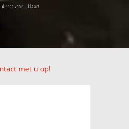
direct voor u klaar!
ntact met u op!