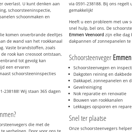
er overlast. U kunt denken aan
via 0591-238188. Bij ons regelt 
ing, schoorsteeninspectie,
gemakkelijk!
nepanelen schoonmaken en
Heeft u een probleem met uw s
snel hulp, bel ons. De schoors
 olie komen onverbrande deeltjes
Emmen Veenoord
zijn elke dag
 aan de wand van het rookkanaal
dakpannen of zonnepanelen te 
g. Vaste brandstoffen, zoals
t de rook kan creosoot ontstaan,
Schoorsteenveger
Emmen 
enbrand tot gevolg kan
ijd een ervaren
Schoorsteenvegen en inspect
naast schoorsteeninspecties
Dakgoten reining en dakbede
Dakkapel, zonnepanelen en d
Gevelreiniging
1-238188! Wij staan 365 dagen
Nok reparatie en renovatie
Bouwen van rookkanalen
Lekkages opsporen en repare
Emmen?
Snel ter plaatse
oorsteenvegers die met de
Onze schoorsteenvegers helpen 
te verhelpen. Door voor ons te