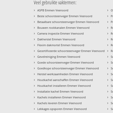
Veel gebruikte vaktermen:
›
›
ASPB Emmen Veenoord
O
›
›
Beste schoorsteenveger Emmen Veenoord
P
›
›
Betaalbare schoorsteenveger Emmen Veenoord
P
›
›
Bouwen rookkanalen Emmen Veenoord
R
›
›
Camera inspectie Emmen Veenoord
R
›
›
Dakherstel Emmen Veenoord
R
›
›
Flexim dakmortel Emmen Veenoord
R
›
›
Gecertificeerde schoorsteenveger Emmen Veenoord
R
›
›
Gevelreiniging Emmen Veenoord
S
›
›
Goede schoorsteenveger Emmen Veenoord
S
›
›
Goedkope schoorsteenveger Emmen Veenoord
S
›
›
Herstel werkzaamheden Emmen Veenoord
S
›
›
Houtkachel aanschaffen Emmen Veenoord
S
›
›
Houtkachel installeren Emmen Veenoord
S
›
›
Installatie kachel Emmen Veenoord
S
›
›
Kachels installeren Emmen Veenoord
S
›
›
Kachels leveren Emmen Veenoord
S
›
›
Lekkages opsporen Emmen Veenoord
S