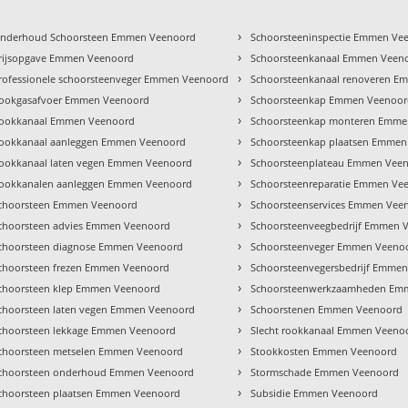
›
nderhoud Schoorsteen Emmen Veenoord
Schoorsteeninspectie Emmen Ve
›
rijsopgave Emmen Veenoord
Schoorsteenkanaal Emmen Veen
›
rofessionele schoorsteenveger Emmen Veenoord
Schoorsteenkanaal renoveren 
›
ookgasafvoer Emmen Veenoord
Schoorsteenkap Emmen Veenoo
›
ookkanaal Emmen Veenoord
Schoorsteenkap monteren Emme
›
ookkanaal aanleggen Emmen Veenoord
Schoorsteenkap plaatsen Emmen
›
ookkanaal laten vegen Emmen Veenoord
Schoorsteenplateau Emmen Vee
›
ookkanalen aanleggen Emmen Veenoord
Schoorsteenreparatie Emmen Ve
›
choorsteen Emmen Veenoord
Schoorsteenservices Emmen Vee
›
choorsteen advies Emmen Veenoord
Schoorsteenveegbedrijf Emmen 
›
choorsteen diagnose Emmen Veenoord
Schoorsteenveger Emmen Veeno
›
choorsteen frezen Emmen Veenoord
Schoorsteenvegersbedrijf Emme
›
choorsteen klep Emmen Veenoord
Schoorsteenwerkzaamheden Em
›
choorsteen laten vegen Emmen Veenoord
Schoorstenen Emmen Veenoord
›
choorsteen lekkage Emmen Veenoord
Slecht rookkanaal Emmen Veeno
›
choorsteen metselen Emmen Veenoord
Stookkosten Emmen Veenoord
›
choorsteen onderhoud Emmen Veenoord
Stormschade Emmen Veenoord
›
choorsteen plaatsen Emmen Veenoord
Subsidie Emmen Veenoord