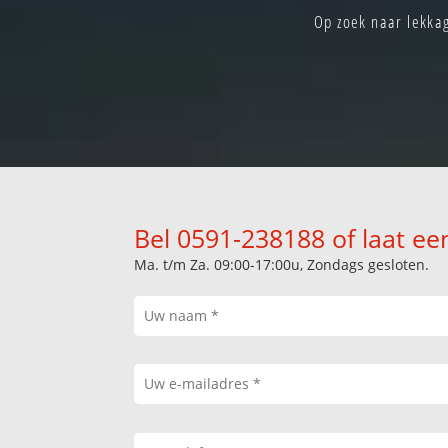
Op zoek naar lekka
Bel 0591-238188 of laat ee
Ma. t/m Za. 09:00-17:00u, Zondags gesloten.