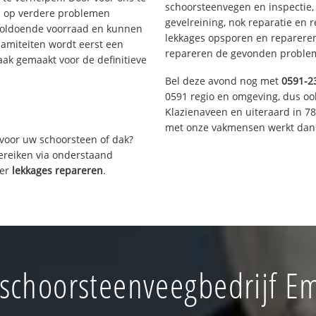
schoorsteenvegen en inspectie,
s op verdere problemen
gevelreining, nok reparatie en 
voldoende voorraad en kunnen
lekkages opsporen en repareren.
lamiteiten wordt eerst een
repareren de gevonden problem
aak gemaakt voor de definitieve
Bel deze avond nog met
0591-2
0591 regio en omgeving, dus oo
Klazienaveen en uiteraard in 7
met onze vakmensen werkt dan 
voor uw schoorsteen of dak?
bereiken via onderstaand
ver
lekkages repareren
.
schoorsteenveegbedrijf 