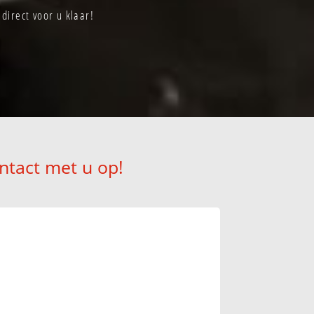
irect voor u klaar!
ntact met u op!