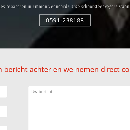
ges repareren in Emmen Veenoord? Onze schoorsteenvegers staan d
0591-238188
n bericht achter en we nemen direct co