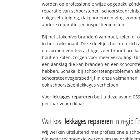
worden op professionele wijze opgepakt, zónd
reparatie van schoorstenen, schoorsteenreinig
dakgevelreiniging, dakpannenreiniging, zon
andere reparatie- en inspectiediensten.
Bij het stoken(verbranden) van hout, kolen of
in het rookkanaal. Deze deeltjes hechten zich
en vormen een teerachtige, zeer brandbare laa
hout en kolen, zorgen voor meer vervuiling. Ui
een aanslag die kan branden en een schoorste
hebben. Schakel bij schoorsteenproblemen alt
schoorsteenvegersbedrijf in onze vakmannen, 
ook schoorstseenlekkages verhelpen.
Voor
lekkages repareren
belt u deze avond 059
per jaar voor u klaar.
Wat kost
lekkages repareren
in regio 
Wij werken uitsluitend met professionele sch
nieuwste technologie werken om uw probleem 