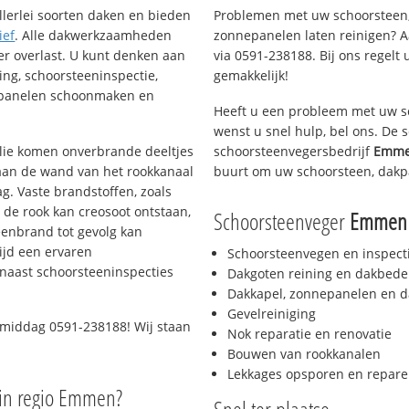
llerlei soorten daken en bieden
Problemen met uw schoorsteen,
ief
. Alle dakwerkzaamheden
zonnepanelen laten reinigen? A
er overlast. U kunt denken aan
via 0591-238188. Bij ons regelt 
ing, schoorsteeninspectie,
gemakkelijk!
nepanelen schoonmaken en
Heeft u een probleem met uw s
wenst u snel hulp, bel ons. De
 olie komen onverbrande deeltjes
schoorsteenvegersbedrijf
Emme
 aan de wand van het rookkanaal
buurt om uw schoorsteen, dakp
g. Vaste brandstoffen, zoals
t de rook kan creosoot ontstaan,
Schoorsteenveger
Emmen 
enbrand tot gevolg kan
ijd een ervaren
Schoorsteenvegen en inspect
naast schoorsteeninspecties
Dakgoten reining en dakbede
Dakkapel, zonnepanelen en d
Gevelreiniging
 middag 0591-238188! Wij staan
Nok reparatie en renovatie
Bouwen van rookkanalen
Lekkages opsporen en repare
in regio Emmen?