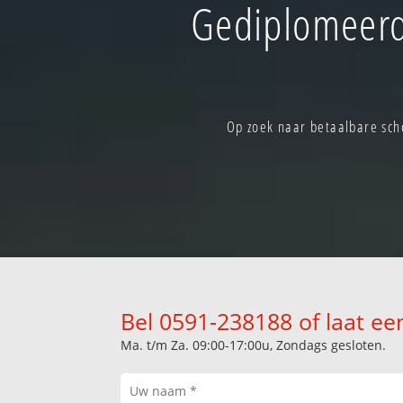
Gediplomeerd
Op zoek naar betaalbare sch
Bel 0591-238188 of laat ee
Ma. t/m Za. 09:00-17:00u, Zondags gesloten.