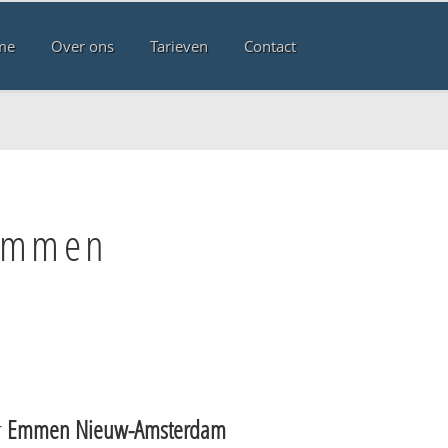
me
Over ons
Tarieven
Contact
 Emmen
r
Emmen Nieuw-Amsterdam