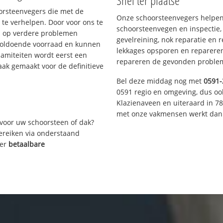
Snel ter plaatse
oorsteenvegers die met de
Onze schoorsteenvegers helpen 
te verhelpen. Door voor ons te
schoorsteenvegen en inspectie,
s op verdere problemen
gevelreining, nok reparatie en 
voldoende voorraad en kunnen
lekkages opsporen en repareren.
lamiteiten wordt eerst een
repareren de gevonden problem
aak gemaakt voor de definitieve
Bel deze middag nog met
0591-
0591 regio en omgeving, dus oo
Klazienaveen en uiteraard in 7
met onze vakmensen werkt dan 
voor uw schoorsteen of dak?
bereiken via onderstaand
ver
betaalbare