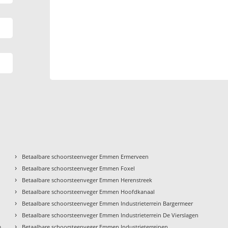
›
Betaalbare schoorsteenveger Emmen Ermerveen
›
Betaalbare schoorsteenveger Emmen Foxel
›
Betaalbare schoorsteenveger Emmen Herenstreek
›
Betaalbare schoorsteenveger Emmen Hoofdkanaal
›
Betaalbare schoorsteenveger Emmen Industrieterrein Bargermeer
›
Betaalbare schoorsteenveger Emmen Industrieterrein De Vierslagen
›
m
Betaalbare schoorsteenveger Emmen Industrieterreinen