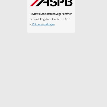
Reviews Schoorsteenveger Emmen
Beoordeling door klanten:
8.6
/
10
»
179
beoordelingen