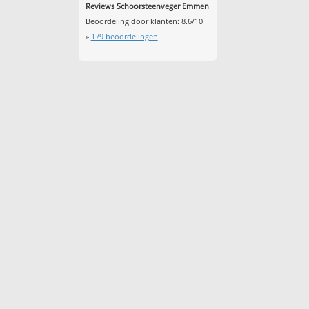
Reviews Schoorsteenveger Emmen
Beoordeling door klanten:
8.6
/
10
»
179
beoordelingen