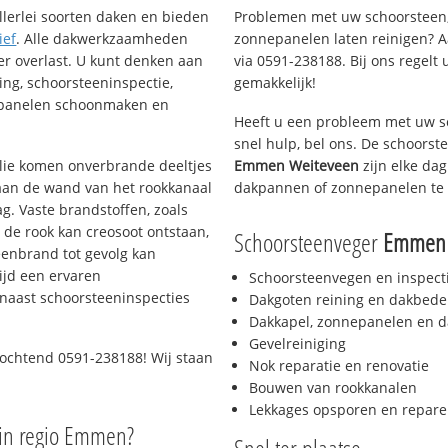
llerlei soorten daken en bieden
Problemen met uw schoorsteen,
ief
. Alle dakwerkzaamheden
zonnepanelen laten reinigen? A
er overlast. U kunt denken aan
via 0591-238188. Bij ons regelt 
ing, schoorsteeninspectie,
gemakkelijk!
nepanelen schoonmaken en
Heeft u een probleem met uw s
snel hulp, bel ons. De schoors
 olie komen onverbrande deeltjes
Emmen Weiteveen
zijn elke dag
 aan de wand van het rookkanaal
dakpannen of zonnepanelen te 
g. Vaste brandstoffen, zoals
t de rook kan creosoot ontstaan,
Schoorsteenveger
Emmen 
enbrand tot gevolg kan
ijd een ervaren
Schoorsteenvegen en inspect
naast schoorsteeninspecties
Dakgoten reining en dakbede
Dakkapel, zonnepanelen en d
Gevelreiniging
 ochtend 0591-238188! Wij staan
Nok reparatie en renovatie
Bouwen van rookkanalen
Lekkages opsporen en repare
in regio Emmen?