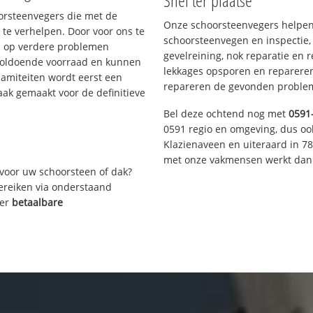
Snel ter plaatse
oorsteenvegers die met de
Onze schoorsteenvegers helpen 
te verhelpen. Door voor ons te
schoorsteenvegen en inspectie,
s op verdere problemen
gevelreining, nok reparatie en 
voldoende voorraad en kunnen
lekkages opsporen en repareren.
lamiteiten wordt eerst een
repareren de gevonden problem
aak gemaakt voor de definitieve
Bel deze ochtend nog met
0591
0591 regio en omgeving, dus oo
Klazienaveen en uiteraard in 7
met onze vakmensen werkt dan 
voor uw schoorsteen of dak?
bereiken via onderstaand
ver
betaalbare