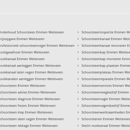
›
Onderhoud Schoorsteen Emmen Weiteveen
Schoorsteeninspectie Emmen W
›
Prijsopgave Emmen Weiteveen
Schoorsteenkanaal Emmen Wei
›
Professionele schoorsteenveger Emmen Weiteveen
Schoorsteenkanaal renoveren 
›
Rookgasafvoer Emmen Weiteveen
Schoorsteenkap Emmen Weitev
›
Rookkanaal Emmen Weiteveen
Schoorsteenkap monteren Emm
›
Rookkanaal aanleggen Emmen Weiteveen
Schoorsteenkap plaatsen Emme
›
Rookkanaal laten vegen Emmen Weiteveen
Schoorsteenplateau Emmen Wei
›
Rookkanalen aanleggen Emmen Weiteveen
Schoorsteenreparatie Emmen W
›
Schoorsteen Emmen Weiteveen
Schoorsteenservices Emmen We
›
Schoorsteen advies Emmen Weiteveen
Schoorsteenveegbedrijf Emmen
›
Schoorsteen diagnose Emmen Weiteveen
Schoorsteenveger Emmen Weit
›
Schoorsteen frezen Emmen Weiteveen
Schoorsteenvegersbedrijf Emm
›
Schoorsteen klep Emmen Weiteveen
Schoorsteenwerkzaamheden E
›
Schoorsteen laten vegen Emmen Weiteveen
Schoorstenen Emmen Weitevee
›
Schoorsteen lekkage Emmen Weiteveen
Slecht rookkanaal Emmen Weit