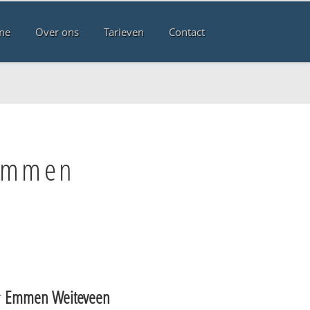
me
Over ons
Tarieven
Contact
 Emmen
r
Emmen Weiteveen