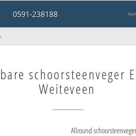
0591-238188
Ho
n
lbare schoorsteenveger
Weiteveen
Allround schoorsteenvege