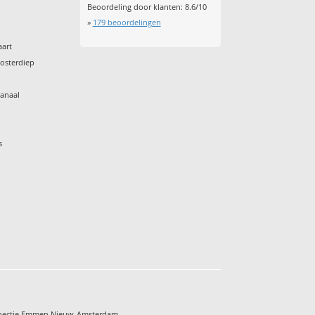
Beoordeling door klanten:
8.6
/
10
»
179
beoordelingen
aart
osterdiep
anaal
s
spectie Emmen Nieuw-Amsterdam