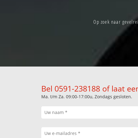
Op zoek naar gevelre
Bel 0591-238188 of laat ee
Ma. t/m Za. 09:00-17:00u, Zondags gesloten.