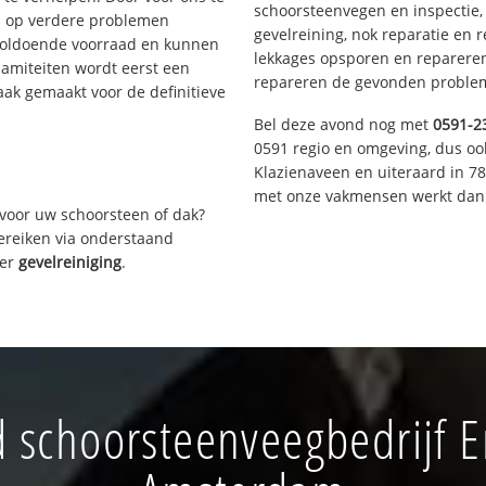
schoorsteenvegen en inspectie,
s op verdere problemen
gevelreining, nok reparatie en 
voldoende voorraad en kunnen
lekkages opsporen en repareren.
lamiteiten wordt eerst een
repareren de gevonden problem
aak gemaakt voor de definitieve
Bel deze avond nog met
0591-2
0591 regio en omgeving, dus oo
Klazienaveen en uiteraard in 7
met onze vakmensen werkt dan 
voor uw schoorsteen of dak?
bereiken via onderstaand
ver
gevelreiniging
.
 schoorsteenveegbedrijf