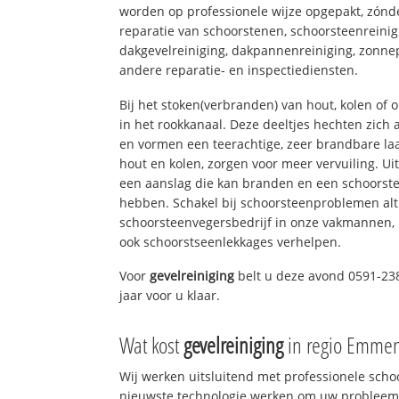
worden op professionele wijze opgepakt, zónd
reparatie van schoorstenen, schoorsteenreinig
dakgevelreiniging, dakpannenreiniging, zon
andere reparatie- en inspectiediensten.
Bij het stoken(verbranden) van hout, kolen of
in het rookkanaal. Deze deeltjes hechten zich
en vormen een teerachtige, zeer brandbare laa
hout en kolen, zorgen voor meer vervuiling. Ui
een aanslag die kan branden en een schoorste
hebben. Schakel bij schoorsteenproblemen alt
schoorsteenvegersbedrijf in onze vakmannen, 
ook schoorstseenlekkages verhelpen.
Voor
gevelreiniging
belt u deze avond 0591-23
jaar voor u klaar.
Wat kost
gevelreiniging
in regio Emme
Wij werken uitsluitend met professionele sch
nieuwste technologie werken om uw probleem 