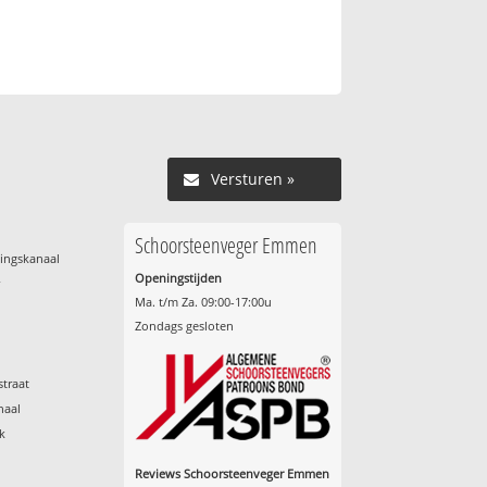
Versturen »
Schoorsteenveger Emmen
ingskanaal
Openingstijden
r
Ma. t/m Za. 09:00-17:00u
Zondags gesloten
traat
naal
k
Reviews Schoorsteenveger Emmen