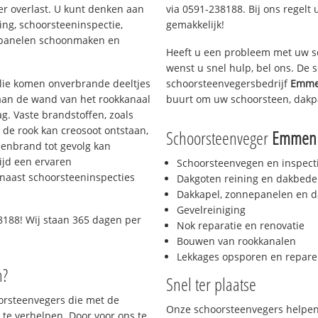
er overlast. U kunt denken aan
via 0591-238188. Bij ons regelt 
ing, schoorsteeninspectie,
gemakkelijk!
nepanelen schoonmaken en
Heeft u een probleem met uw s
wenst u snel hulp, bel ons. De
 olie komen onverbrande deeltjes
schoorsteenvegersbedrijf
Emme
 aan de wand van het rookkanaal
buurt om uw schoorsteen, dakp
g. Vaste brandstoffen, zoals
t de rook kan creosoot ontstaan,
Schoorsteenveger
Emmen 
enbrand tot gevolg kan
ijd een ervaren
Schoorsteenvegen en inspect
naast schoorsteeninspecties
Dakgoten reining en dakbede
Dakkapel, zonnepanelen en d
Gevelreiniging
8188! Wij staan 365 dagen per
Nok reparatie en renovatie
Bouwen van rookkanalen
Lekkages opsporen en repare
n?
Snel ter plaatse
oorsteenvegers die met de
Onze schoorsteenvegers helpen 
te verhelpen. Door voor ons te