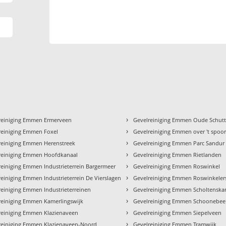
›
reiniging Emmen Ermerveen
Gevelreiniging Emmen Oude Schutt
›
reiniging Emmen Foxel
Gevelreiniging Emmen over 't spoo
›
reiniging Emmen Herenstreek
Gevelreiniging Emmen Parc Sandur
›
reiniging Emmen Hoofdkanaal
Gevelreiniging Emmen Rietlanden
›
reiniging Emmen Industrieterrein Bargermeer
Gevelreiniging Emmen Roswinkel
›
reiniging Emmen Industrieterrein De Vierslagen
Gevelreiniging Emmen Roswinkelers
›
reiniging Emmen Industrieterreinen
Gevelreiniging Emmen Scholtenska
›
reiniging Emmen Kamerlingswijk
Gevelreiniging Emmen Schoonebee
›
reiniging Emmen Klazienaveen
Gevelreiniging Emmen Siepelveen
›
reiniging Emmen Klazienaveen-Noord
Gevelreiniging Emmen Tramwijk