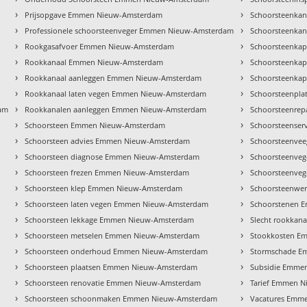
›
›
Prijsopgave Emmen Nieuw-Amsterdam
Schoorsteenka
›
›
Professionele schoorsteenveger Emmen Nieuw-Amsterdam
Schoorsteenka
›
›
Rookgasafvoer Emmen Nieuw-Amsterdam
Schoorsteenka
›
›
Rookkanaal Emmen Nieuw-Amsterdam
Schoorsteenka
›
›
Rookkanaal aanleggen Emmen Nieuw-Amsterdam
Schoorsteenka
›
›
Rookkanaal laten vegen Emmen Nieuw-Amsterdam
Schoorsteenpl
›
›
dam
Rookkanalen aanleggen Emmen Nieuw-Amsterdam
Schoorsteenre
›
›
Schoorsteen Emmen Nieuw-Amsterdam
Schoorsteense
›
›
Schoorsteen advies Emmen Nieuw-Amsterdam
Schoorsteenve
›
›
Schoorsteen diagnose Emmen Nieuw-Amsterdam
Schoorsteenve
›
›
Schoorsteen frezen Emmen Nieuw-Amsterdam
Schoorsteenve
›
›
Schoorsteen klep Emmen Nieuw-Amsterdam
Schoorsteenwe
›
›
Schoorsteen laten vegen Emmen Nieuw-Amsterdam
Schoorstenen 
›
›
Schoorsteen lekkage Emmen Nieuw-Amsterdam
Slecht rookka
›
›
Schoorsteen metselen Emmen Nieuw-Amsterdam
Stookkosten E
›
›
Schoorsteen onderhoud Emmen Nieuw-Amsterdam
Stormschade E
›
›
Schoorsteen plaatsen Emmen Nieuw-Amsterdam
Subsidie Emme
›
›
Schoorsteen renovatie Emmen Nieuw-Amsterdam
Tarief Emmen 
›
›
Schoorsteen schoonmaken Emmen Nieuw-Amsterdam
Vacatures Emm