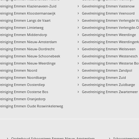
›
reiniging Emmen Klazienaveen-Zuid
Gevelreiniging Emmen Vastenow
›
reiniging Emmen Kloostermanswijk
Gevelreiniging Emmen Veenoord
›
reiniging Emmen Langs de Vaart
Gevelreiniging Emmen Verlengde V
›
reiniging Emmen Limietweg
Gevelreiniging Emmen Verlengde-O
›
reiniging Emmen Middendorp
Gevelreiniging Emmen Weerdinge
›
reiniging Emmen Nieuw-Amsterdam
Gevelreiniging Emmen Weerdingerk
›
reiniging Emmen Nieuw-Dordrecht
Gevelreiniging Emmen Weiteveen
›
reiniging Emmen Nieuw-Schoonebeek
Gevelreiniging Emmen Westenesch
›
reiniging Emmen Nieuw-Weerdinge
Gevelreiniging Emmen Westerse Bo
›
reiniging Emmen Noord
Gevelreiniging Emmen Zandpol
›
reiniging Emmen Noordbarge
Gevelreiniging Emmen Zuid
›
reiniging Emmen Oosterdiep
Gevelreiniging Emmen Zuidbarge
›
reiniging Emmen Oosterse Bos
Gevelreiniging Emmen Zwartemeer
reiniging Emmen Oranjedorp
reiniging Emmen Oude Roswinkelerweg
›
›
Onderhoud Schoorsteen Emmen Nieuw-Amsterdam
Schoorsteenin