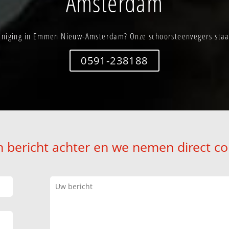
Amsterdam
iniging in Emmen Nieuw-Amsterdam? Onze schoorsteenvegers staan
0591-238188
n bericht achter en we nemen direct co