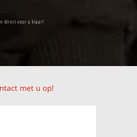
 direct voor u klaar!
ntact met u op!