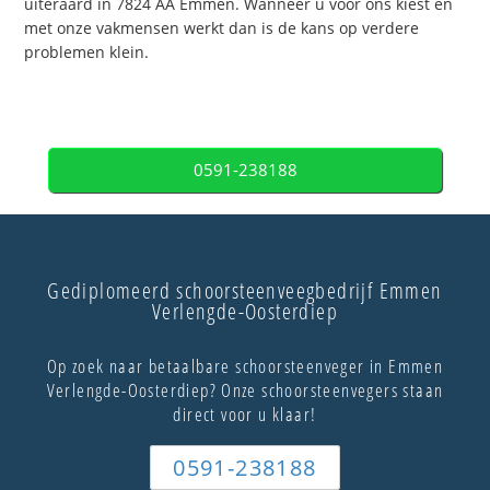
uiteraard in 7824 AA Emmen. Wanneer u voor ons kiest en
met onze vakmensen werkt dan is de kans op verdere
problemen klein.
0591-238188
Gediplomeerd schoorsteenveegbedrijf Emmen
Verlengde-Oosterdiep
Op zoek naar betaalbare schoorsteenveger in Emmen
Verlengde-Oosterdiep? Onze schoorsteenvegers staan
direct voor u klaar!
0591-238188