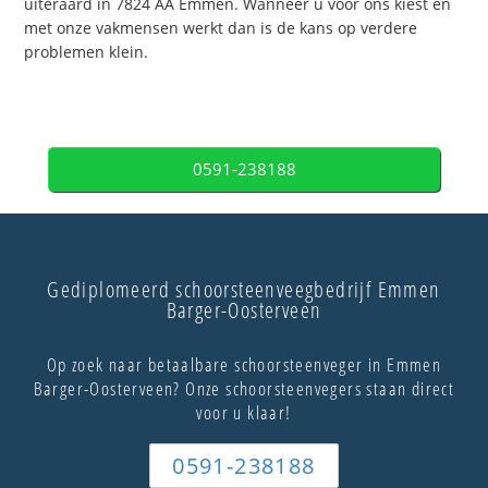
uiteraard in 7824 AA Emmen. Wanneer u voor ons kiest en
met onze vakmensen werkt dan is de kans op verdere
problemen klein.
0591-238188
Gediplomeerd schoorsteenveegbedrijf Emmen
Barger-Oosterveen
Op zoek naar betaalbare schoorsteenveger in Emmen
Barger-Oosterveen? Onze schoorsteenvegers staan direct
voor u klaar!
0591-238188