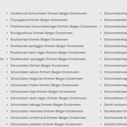
›
›
Onderhoud Schoorsteen Emmen Barger-Oosterveen
Schoorsteenins
›
›
Prijsopgave Emmen Barger-Oosterveen
Schoorsteenka
›
›
Professionele schoorsteenveger Emmen Barger-Oosterveen
Schoorsteenka
›
›
Rookgasafvoer Emmen Barger-Oosterveen
Schoorsteenka
›
›
Rookkanaal Emmen Barger-Oosterveen
Schoorsteenka
›
›
Rookkanaal aanleggen Emmen Barger-Oosterveen
Schoorsteenka
›
›
Rookkanaal laten vegen Emmen Barger-Oosterveen
Schoorsteenpl
›
›
een
Rookkanalen aanleggen Emmen Barger-Oosterveen
Schoorsteenrep
›
›
Schoorsteen Emmen Barger-Oosterveen
Schoorsteenser
›
›
Schoorsteen advies Emmen Barger-Oosterveen
Schoorsteenvee
›
›
Schoorsteen diagnose Emmen Barger-Oosterveen
Schoorsteenve
›
›
Schoorsteen frezen Emmen Barger-Oosterveen
Schoorsteenveg
›
›
Schoorsteen klep Emmen Barger-Oosterveen
Schoorsteenwe
›
›
Schoorsteen laten vegen Emmen Barger-Oosterveen
Schoorstenen 
›
›
Schoorsteen lekkage Emmen Barger-Oosterveen
Slecht rookkan
›
›
Schoorsteen metselen Emmen Barger-Oosterveen
Stookkosten E
›
›
Schoorsteen onderhoud Emmen Barger-Oosterveen
Stormschade E
›
›
Schoorsteen plaatsen Emmen Barger-Oosterveen
Subsidie Emme