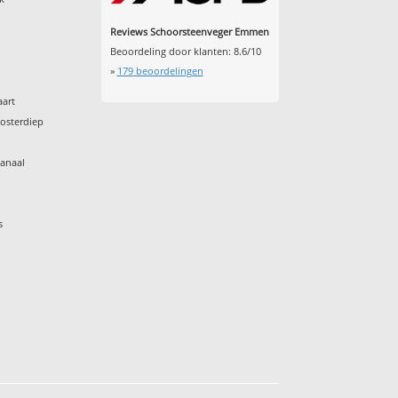
Reviews Schoorsteenveger Emmen
Beoordeling door klanten:
8.6
/
10
»
179
beoordelingen
aart
osterdiep
anaal
s