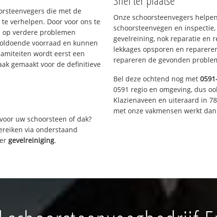
Snel ter plaatse
oorsteenvegers die met de
Onze schoorsteenvegers helpen 
te verhelpen. Door voor ons te
schoorsteenvegen en inspectie,
s op verdere problemen
gevelreining, nok reparatie en 
voldoende voorraad en kunnen
lekkages opsporen en repareren.
lamiteiten wordt eerst een
repareren de gevonden problem
aak gemaakt voor de definitieve
Bel deze ochtend nog met
0591
0591 regio en omgeving, dus oo
Klazienaveen en uiteraard in 7
met onze vakmensen werkt dan 
voor uw schoorsteen of dak?
bereiken via onderstaand
ver
gevelreiniging
.