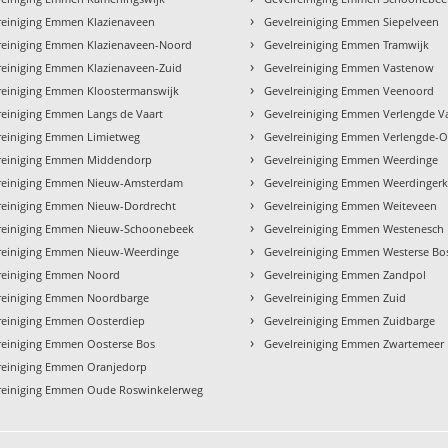
›
reiniging Emmen Klazienaveen
Gevelreiniging Emmen Siepelveen
›
reiniging Emmen Klazienaveen-Noord
Gevelreiniging Emmen Tramwijk
›
reiniging Emmen Klazienaveen-Zuid
Gevelreiniging Emmen Vastenow
›
reiniging Emmen Kloostermanswijk
Gevelreiniging Emmen Veenoord
›
reiniging Emmen Langs de Vaart
Gevelreiniging Emmen Verlengde V
›
reiniging Emmen Limietweg
Gevelreiniging Emmen Verlengde-O
›
reiniging Emmen Middendorp
Gevelreiniging Emmen Weerdinge
›
reiniging Emmen Nieuw-Amsterdam
Gevelreiniging Emmen Weerdingerk
›
reiniging Emmen Nieuw-Dordrecht
Gevelreiniging Emmen Weiteveen
›
reiniging Emmen Nieuw-Schoonebeek
Gevelreiniging Emmen Westenesch
›
reiniging Emmen Nieuw-Weerdinge
Gevelreiniging Emmen Westerse Bo
›
reiniging Emmen Noord
Gevelreiniging Emmen Zandpol
›
reiniging Emmen Noordbarge
Gevelreiniging Emmen Zuid
›
reiniging Emmen Oosterdiep
Gevelreiniging Emmen Zuidbarge
›
reiniging Emmen Oosterse Bos
Gevelreiniging Emmen Zwartemeer
reiniging Emmen Oranjedorp
reiniging Emmen Oude Roswinkelerweg