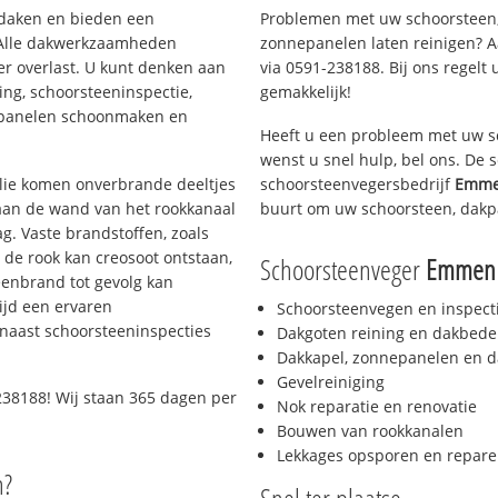
n daken en bieden een
Problemen met uw schoorsteen,
 Alle dakwerkzaamheden
zonnepanelen laten reinigen? A
er overlast. U kunt denken aan
via 0591-238188. Bij ons regelt 
ing, schoorsteeninspectie,
gemakkelijk!
nepanelen schoonmaken en
Heeft u een probleem met uw s
wenst u snel hulp, bel ons. De
 olie komen onverbrande deeltjes
schoorsteenvegersbedrijf
Emme
 aan de wand van het rookkanaal
buurt om uw schoorsteen, dakp
g. Vaste brandstoffen, zoals
t de rook kan creosoot ontstaan,
Schoorsteenveger
Emmen 
enbrand tot gevolg kan
ijd een ervaren
Schoorsteenvegen en inspect
naast schoorsteeninspecties
Dakgoten reining en dakbede
Dakkapel, zonnepanelen en d
Gevelreiniging
238188! Wij staan 365 dagen per
Nok reparatie en renovatie
Bouwen van rookkanalen
Lekkages opsporen en repare
n?