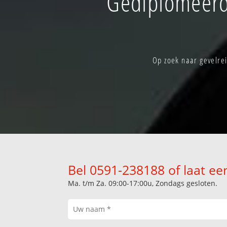
Gediplomeerd
Op zoek naar gevelre
Bel 0591-238188 of laat ee
Ma. t/m Za. 09:00-17:00u, Zondags gesloten.