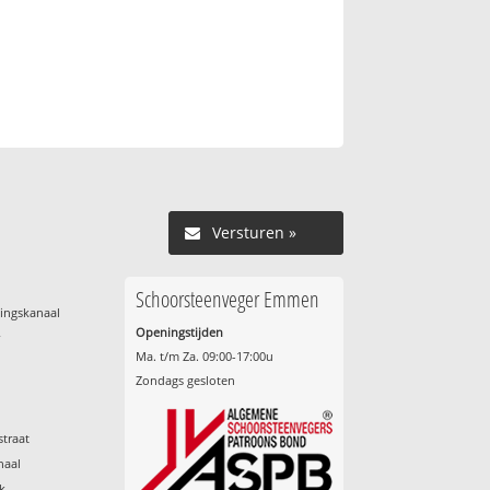
Versturen »
Schoorsteenveger Emmen
ingskanaal
Openingstijden
r
Ma. t/m Za. 09:00-17:00u
Zondags gesloten
traat
naal
k