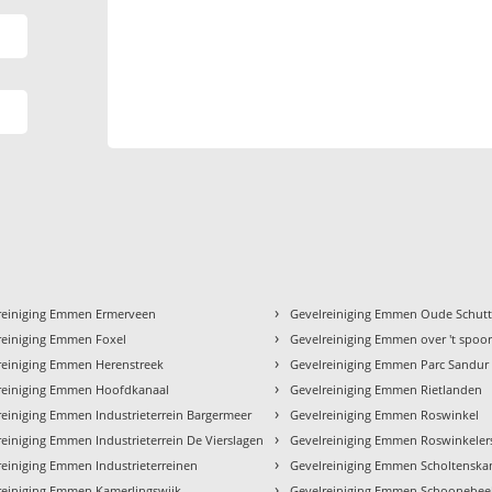
›
reiniging Emmen Ermerveen
Gevelreiniging Emmen Oude Schutt
›
reiniging Emmen Foxel
Gevelreiniging Emmen over 't spoo
›
reiniging Emmen Herenstreek
Gevelreiniging Emmen Parc Sandur
›
reiniging Emmen Hoofdkanaal
Gevelreiniging Emmen Rietlanden
›
reiniging Emmen Industrieterrein Bargermeer
Gevelreiniging Emmen Roswinkel
›
reiniging Emmen Industrieterrein De Vierslagen
Gevelreiniging Emmen Roswinkelers
›
reiniging Emmen Industrieterreinen
Gevelreiniging Emmen Scholtenska
›
reiniging Emmen Kamerlingswijk
Gevelreiniging Emmen Schoonebee