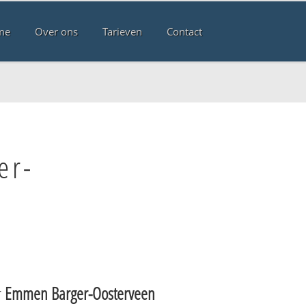
me
Over ons
Tarieven
Contact
er-
r
Emmen Barger-Oosterveen