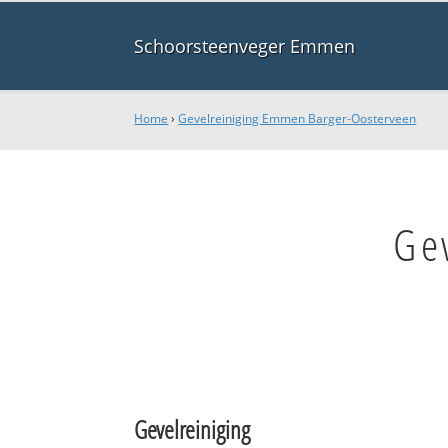
Schoorsteenveger Emmen
Home
›
Gevelreiniging Emmen Barger-Oosterveen
Ge
Gevelreiniging