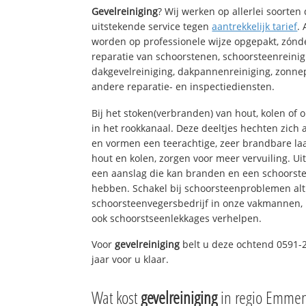
Gevelreiniging
? Wij werken op allerlei soorte
uitstekende service tegen
aantrekkelijk tarief
.
worden op professionele wijze opgepakt, zónd
reparatie van schoorstenen, schoorsteenreinig
dakgevelreiniging, dakpannenreiniging, zon
andere reparatie- en inspectiediensten.
Bij het stoken(verbranden) van hout, kolen of
in het rookkanaal. Deze deeltjes hechten zich
en vormen een teerachtige, zeer brandbare laa
hout en kolen, zorgen voor meer vervuiling. Ui
een aanslag die kan branden en een schoorste
hebben. Schakel bij schoorsteenproblemen alt
schoorsteenvegersbedrijf in onze vakmannen, 
ook schoorstseenlekkages verhelpen.
Voor
gevelreiniging
belt u deze ochtend 0591-
jaar voor u klaar.
Wat kost
gevelreiniging
in regio Emme