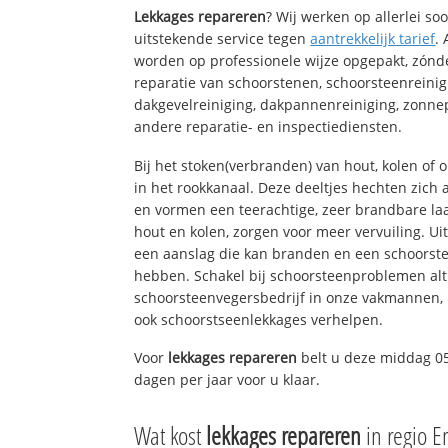
Lekkages repareren
? Wij werken op allerlei s
uitstekende service tegen
aantrekkelijk tarief
.
worden op professionele wijze opgepakt, zónd
reparatie van schoorstenen, schoorsteenreinig
dakgevelreiniging, dakpannenreiniging, zon
andere reparatie- en inspectiediensten.
Bij het stoken(verbranden) van hout, kolen of
in het rookkanaal. Deze deeltjes hechten zich
en vormen een teerachtige, zeer brandbare laa
hout en kolen, zorgen voor meer vervuiling. Ui
een aanslag die kan branden en een schoorste
hebben. Schakel bij schoorsteenproblemen alt
schoorsteenvegersbedrijf in onze vakmannen, 
ook schoorstseenlekkages verhelpen.
Voor
lekkages repareren
belt u deze middag 05
dagen per jaar voor u klaar.
Wat kost
lekkages repareren
in regio 