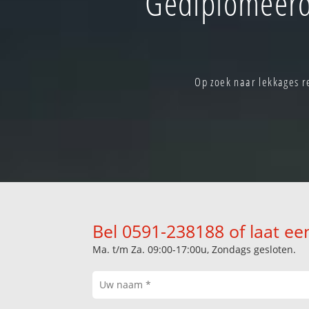
Gediplomeerd
Op zoek naar lekkages r
Bel 0591-238188 of laat ee
Ma. t/m Za. 09:00-17:00u, Zondags gesloten.