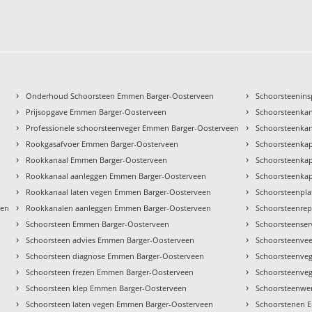
›
›
Onderhoud Schoorsteen Emmen Barger-Oosterveen
Schoorsteenins
›
›
Prijsopgave Emmen Barger-Oosterveen
Schoorsteenka
›
›
Professionele schoorsteenveger Emmen Barger-Oosterveen
Schoorsteenka
›
›
Rookgasafvoer Emmen Barger-Oosterveen
Schoorsteenka
›
›
Rookkanaal Emmen Barger-Oosterveen
Schoorsteenka
›
›
Rookkanaal aanleggen Emmen Barger-Oosterveen
Schoorsteenka
›
›
Rookkanaal laten vegen Emmen Barger-Oosterveen
Schoorsteenpl
›
›
een
Rookkanalen aanleggen Emmen Barger-Oosterveen
Schoorsteenrep
›
›
Schoorsteen Emmen Barger-Oosterveen
Schoorsteenser
›
›
Schoorsteen advies Emmen Barger-Oosterveen
Schoorsteenvee
›
›
Schoorsteen diagnose Emmen Barger-Oosterveen
Schoorsteenve
›
›
Schoorsteen frezen Emmen Barger-Oosterveen
Schoorsteenveg
›
›
Schoorsteen klep Emmen Barger-Oosterveen
Schoorsteenwe
›
›
Schoorsteen laten vegen Emmen Barger-Oosterveen
Schoorstenen 