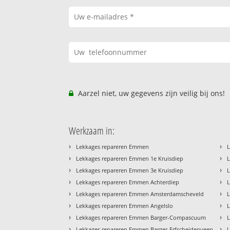
Aarzel niet, uw gegevens zijn veilig bij ons!
Werkzaam in:
›
›
Lekkages repareren Emmen
›
›
Lekkages repareren Emmen 1e Kruisdiep
›
›
Lekkages repareren Emmen 3e Kruisdiep
›
›
Lekkages repareren Emmen Achterdiep
›
›
Lekkages repareren Emmen Amsterdamscheveld
L
›
›
Lekkages repareren Emmen Angelslo
L
›
›
Lekkages repareren Emmen Barger-Compascuum
L
›
›
Lekkages repareren Emmen Barger-Erfscheidenveen