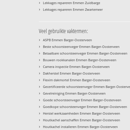
›
Lekkages repareren Emmen Zuidbarge
›
Lekkages repareren Emmen Zwartemeer
Veel gebruikte vaktermen:
›
ASPB Emmen Barger-Oosterveen
›
Beste schoorsteenveger Emmen Barger-Oosterveen
›
Betaalbare schoorsteenveger Emmen Barger-Oosterveen
›
Bouwen rookkanalen Emmen Barger-Oosterveen
›
Camera inspectie Emmen Barger-Oosterveen
›
Dakherstel Emmen Barger-Oosterveen
›
Flexim dakmortel Emmen Barger-Oosterveen
›
Gecertificeerde schoorsteenveger Emmen Barger-Oosterv
›
Gevelreiniging Emmen Barger-Oosterveen
›
Goede schoorsteenveger Emmen Barger-Oosterveen
›
Goedkope schoorsteenveger Emmen Barger-Oosterveen
›
Herstel werkzaamheden Emmen Barger-Oosterveen
›
Houtkachel aanschaffen Emmen Barger-Oosterveen
›
Houtkachel installeren Emmen Barger-Oosterveen