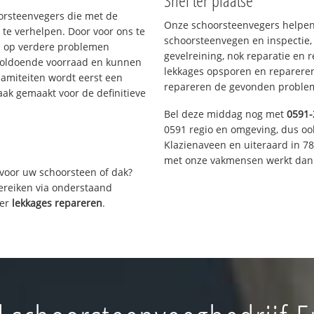
Snel ter plaatse
oorsteenvegers die met de
Onze schoorsteenvegers helpen 
te verhelpen. Door voor ons te
schoorsteenvegen en inspectie,
s op verdere problemen
gevelreining, nok reparatie en 
voldoende voorraad en kunnen
lekkages opsporen en repareren.
lamiteiten wordt eerst een
repareren de gevonden problem
aak gemaakt voor de definitieve
Bel deze middag nog met
0591-
0591 regio en omgeving, dus oo
Klazienaveen en uiteraard in 7
met onze vakmensen werkt dan 
voor uw schoorsteen of dak?
bereiken via onderstaand
ver
lekkages repareren
.