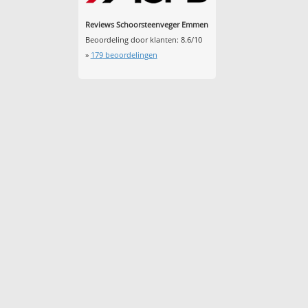
Reviews Schoorsteenveger Emmen
Beoordeling door klanten:
8.6
/
10
»
179
beoordelingen