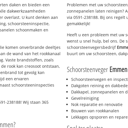
oorten daken en bieden een
Problemen met uw schoorsteen,
 Alle dakwerkzaamheden
zonnepanelen laten reinigen? A
er overlast. U kunt denken aan
via 0591-238188. Bij ons regelt 
ing, schoorsteeninspectie,
gemakkelijk!
nepanelen schoonmaken en
Heeft u een probleem met uw s
wenst u snel hulp, bel ons. De
 olie komen onverbrande deeltjes
schoorsteenvegersbedrijf
Emme
 aan de wand van het rookkanaal
buurt om uw schoorsteen, dakp
g. Vaste brandstoffen, zoals
t de rook kan creosoot ontstaan,
Schoorsteenveger
Emmen 
enbrand tot gevolg kan
ijd een ervaren
Schoorsteenvegen en inspect
naast schoorsteeninspecties
Dakgoten reining en dakbede
Dakkapel, zonnepanelen en d
Gevelreiniging
91-238188! Wij staan 365
Nok reparatie en renovatie
Bouwen van rookkanalen
Lekkages opsporen en repare
Emmen?