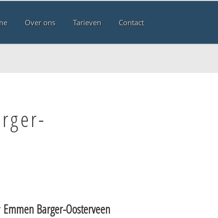
me
Over ons
Tarieven
Contact
rger-
r
Emmen Barger-Oosterveen