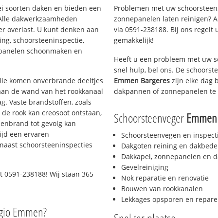
lei soorten daken en bieden een
Problemen met uw schoorsteen,
 Alle dakwerkzaamheden
zonnepanelen laten reinigen? A
er overlast. U kunt denken aan
via 0591-238188. Bij ons regelt 
ing, schoorsteeninspectie,
gemakkelijk!
nepanelen schoonmaken en
Heeft u een probleem met uw s
snel hulp, bel ons. De schoors
 olie komen onverbrande deeltjes
Emmen Bargeres
zijn elke dag 
 aan de wand van het rookkanaal
dakpannen of zonnepanelen te 
g. Vaste brandstoffen, zoals
t de rook kan creosoot ontstaan,
Schoorsteenveger
Emmen 
enbrand tot gevolg kan
ijd een ervaren
Schoorsteenvegen en inspect
naast schoorsteeninspecties
Dakgoten reining en dakbede
Dakkapel, zonnepanelen en d
Gevelreiniging
t 0591-238188! Wij staan 365
Nok reparatie en renovatie
Bouwen van rookkanalen
Lekkages opsporen en repare
egio Emmen?