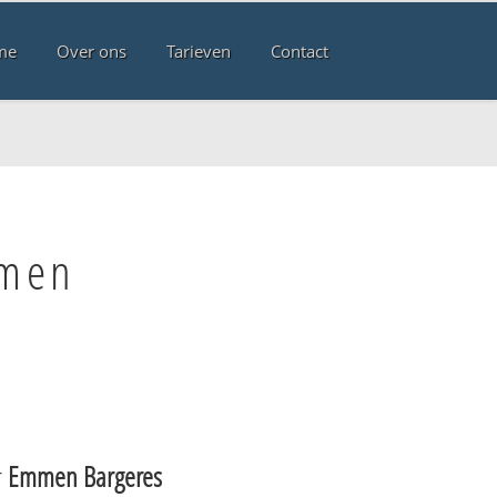
me
Over ons
Tarieven
Contact
mmen
r
Emmen Bargeres