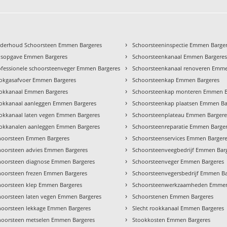
›
derhoud Schoorsteen Emmen Bargeres
Schoorsteeninspectie Emmen Barge
›
ijsopgave Emmen Bargeres
Schoorsteenkanaal Emmen Bargere
›
ofessionele schoorsteenveger Emmen Bargeres
Schoorsteenkanaal renoveren Emme
›
okgasafvoer Emmen Bargeres
Schoorsteenkap Emmen Bargeres
›
okkanaal Emmen Bargeres
Schoorsteenkap monteren Emmen B
›
okkanaal aanleggen Emmen Bargeres
Schoorsteenkap plaatsen Emmen Ba
›
okkanaal laten vegen Emmen Bargeres
Schoorsteenplateau Emmen Bargere
›
okkanalen aanleggen Emmen Bargeres
Schoorsteenreparatie Emmen Barge
›
hoorsteen Emmen Bargeres
Schoorsteenservices Emmen Barger
›
hoorsteen advies Emmen Bargeres
Schoorsteenveegbedrijf Emmen Bar
›
hoorsteen diagnose Emmen Bargeres
Schoorsteenveger Emmen Bargeres
›
hoorsteen frezen Emmen Bargeres
Schoorsteenvegersbedrijf Emmen Ba
›
hoorsteen klep Emmen Bargeres
Schoorsteenwerkzaamheden Emmen
›
hoorsteen laten vegen Emmen Bargeres
Schoorstenen Emmen Bargeres
›
hoorsteen lekkage Emmen Bargeres
Slecht rookkanaal Emmen Bargeres
›
hoorsteen metselen Emmen Bargeres
Stookkosten Emmen Bargeres