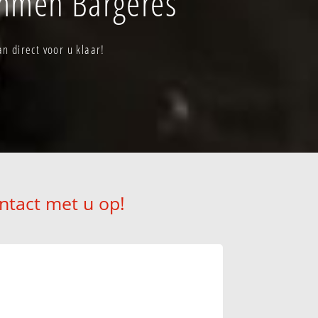
Emmen Bargeres
 direct voor u klaar!
ntact met u op!