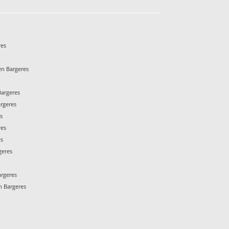
res
s
n Bargeres
argeres
rgeres
s
res
es
geres
rgeres
 Bargeres