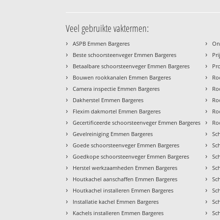
Veel gebruikte vaktermen:
›
›
ASPB Emmen Bargeres
On
›
›
Beste schoorsteenveger Emmen Bargeres
Pr
›
›
Betaalbare schoorsteenveger Emmen Bargeres
Pr
›
›
Bouwen rookkanalen Emmen Bargeres
Ro
›
›
Camera inspectie Emmen Bargeres
Ro
›
›
Dakherstel Emmen Bargeres
Ro
›
›
Flexim dakmortel Emmen Bargeres
Ro
›
›
Gecertificeerde schoorsteenveger Emmen Bargeres
Ro
›
›
Gevelreiniging Emmen Bargeres
Sc
›
›
Goede schoorsteenveger Emmen Bargeres
Sc
›
›
Goedkope schoorsteenveger Emmen Bargeres
Sc
›
›
Herstel werkzaamheden Emmen Bargeres
Sc
›
›
Houtkachel aanschaffen Emmen Bargeres
Sc
›
›
Houtkachel installeren Emmen Bargeres
Sc
›
›
Installatie kachel Emmen Bargeres
Sc
›
›
Kachels installeren Emmen Bargeres
Sc