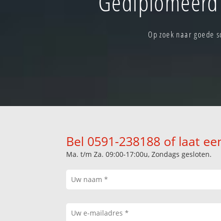
Gediplomeerd 
Op zoek naar goede s
Bel 0591-238188 of laat ee
Ma. t/m Za. 09:00-17:00u, Zondags gesloten.