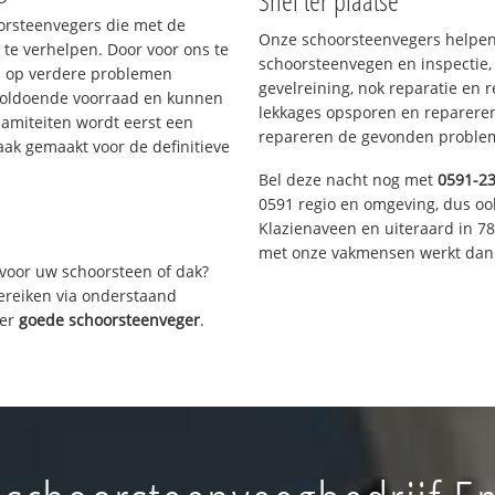
Snel ter plaatse
oorsteenvegers die met de
Onze schoorsteenvegers helpen 
te verhelpen. Door voor ons te
schoorsteenvegen en inspectie,
s op verdere problemen
gevelreining, nok reparatie en 
voldoende voorraad en kunnen
lekkages opsporen en repareren.
lamiteiten wordt eerst een
repareren de gevonden problem
aak gemaakt voor de definitieve
Bel deze nacht nog met
0591-2
0591 regio en omgeving, dus oo
Klazienaveen en uiteraard in 7
met onze vakmensen werkt dan 
voor uw schoorsteen of dak?
bereiken via onderstaand
ver
goede schoorsteenveger
.