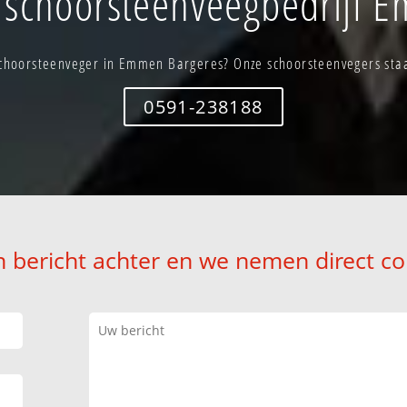
schoorsteenveegbedrijf 
choorsteenveger in Emmen Bargeres? Onze schoorsteenvegers staan
0591-238188
n bericht achter en we nemen direct co