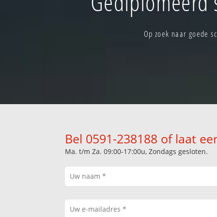
Gediplomeerd 
Op zoek naar goede sc
Bel 0591-238188 of laat ee
Ma. t/m Za. 09:00-17:00u, Zondags gesloten.