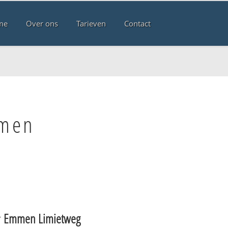
me
Over ons
Tarieven
Contact
mmen
r
Emmen Limietweg