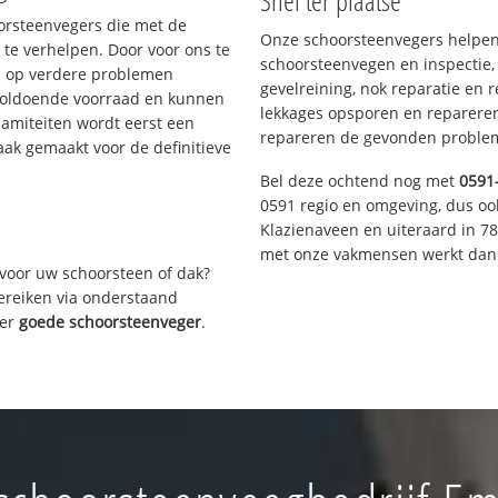
Snel ter plaatse
oorsteenvegers die met de
Onze schoorsteenvegers helpen 
te verhelpen. Door voor ons te
schoorsteenvegen en inspectie,
s op verdere problemen
gevelreining, nok reparatie en 
voldoende voorraad en kunnen
lekkages opsporen en repareren.
lamiteiten wordt eerst een
repareren de gevonden problem
aak gemaakt voor de definitieve
Bel deze ochtend nog met
0591
0591 regio en omgeving, dus oo
Klazienaveen en uiteraard in 7
met onze vakmensen werkt dan 
voor uw schoorsteen of dak?
bereiken via onderstaand
ver
goede schoorsteenveger
.