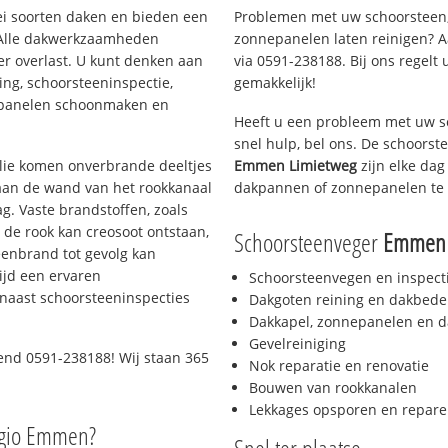
lei soorten daken en bieden een
Problemen met uw schoorsteen,
 Alle dakwerkzaamheden
zonnepanelen laten reinigen? A
er overlast. U kunt denken aan
via 0591-238188. Bij ons regelt 
ing, schoorsteeninspectie,
gemakkelijk!
nepanelen schoonmaken en
Heeft u een probleem met uw s
snel hulp, bel ons. De schoors
 olie komen onverbrande deeltjes
Emmen Limietweg
zijn elke dag
 aan de wand van het rookkanaal
dakpannen of zonnepanelen te 
g. Vaste brandstoffen, zoals
t de rook kan creosoot ontstaan,
Schoorsteenveger
Emmen 
enbrand tot gevolg kan
ijd een ervaren
Schoorsteenvegen en inspect
naast schoorsteeninspecties
Dakgoten reining en dakbede
Dakkapel, zonnepanelen en d
Gevelreiniging
end 0591-238188! Wij staan 365
Nok reparatie en renovatie
Bouwen van rookkanalen
Lekkages opsporen en repare
egio Emmen?