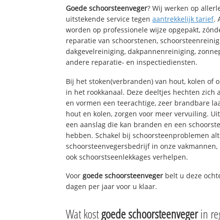
Goede schoorsteenveger
? Wij werken op aller
uitstekende service tegen
aantrekkelijk tarief
.
worden op professionele wijze opgepakt, zónd
reparatie van schoorstenen, schoorsteenreinig
dakgevelreiniging, dakpannenreiniging, zon
andere reparatie- en inspectiediensten.
Bij het stoken(verbranden) van hout, kolen of
in het rookkanaal. Deze deeltjes hechten zich
en vormen een teerachtige, zeer brandbare laa
hout en kolen, zorgen voor meer vervuiling. Ui
een aanslag die kan branden en een schoorste
hebben. Schakel bij schoorsteenproblemen alt
schoorsteenvegersbedrijf in onze vakmannen, 
ook schoorstseenlekkages verhelpen.
Voor
goede schoorsteenveger
belt u deze ocht
dagen per jaar voor u klaar.
Wat kost
goede schoorsteenveger
in r