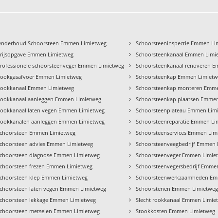
›
nderhoud Schoorsteen Emmen Limietweg
Schoorsteeninspectie Emmen Li
›
rijsopgave Emmen Limietweg
Schoorsteenkanaal Emmen Limi
›
rofessionele schoorsteenveger Emmen Limietweg
Schoorsteenkanaal renoveren 
›
ookgasafvoer Emmen Limietweg
Schoorsteenkap Emmen Limiet
›
ookkanaal Emmen Limietweg
Schoorsteenkap monteren Emm
›
ookkanaal aanleggen Emmen Limietweg
Schoorsteenkap plaatsen Emme
›
ookkanaal laten vegen Emmen Limietweg
Schoorsteenplateau Emmen Lim
›
ookkanalen aanleggen Emmen Limietweg
Schoorsteenreparatie Emmen Li
›
choorsteen Emmen Limietweg
Schoorsteenservices Emmen Lim
›
choorsteen advies Emmen Limietweg
Schoorsteenveegbedrijf Emmen 
›
choorsteen diagnose Emmen Limietweg
Schoorsteenveger Emmen Limie
›
choorsteen frezen Emmen Limietweg
Schoorsteenvegersbedrijf Emme
›
choorsteen klep Emmen Limietweg
Schoorsteenwerkzaamheden Em
›
choorsteen laten vegen Emmen Limietweg
Schoorstenen Emmen Limietwe
›
choorsteen lekkage Emmen Limietweg
Slecht rookkanaal Emmen Limie
›
choorsteen metselen Emmen Limietweg
Stookkosten Emmen Limietweg