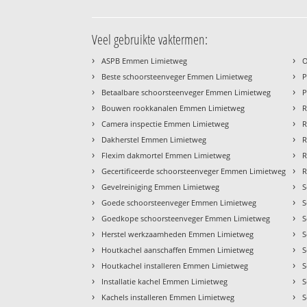
Veel gebruikte vaktermen:
›
›
ASPB Emmen Limietweg
O
›
›
Beste schoorsteenveger Emmen Limietweg
P
›
›
Betaalbare schoorsteenveger Emmen Limietweg
P
›
›
Bouwen rookkanalen Emmen Limietweg
R
›
›
Camera inspectie Emmen Limietweg
R
›
›
Dakherstel Emmen Limietweg
R
›
›
Flexim dakmortel Emmen Limietweg
R
›
›
Gecertificeerde schoorsteenveger Emmen Limietweg
R
›
›
Gevelreiniging Emmen Limietweg
S
›
›
Goede schoorsteenveger Emmen Limietweg
S
›
›
Goedkope schoorsteenveger Emmen Limietweg
S
›
›
Herstel werkzaamheden Emmen Limietweg
S
›
›
Houtkachel aanschaffen Emmen Limietweg
S
›
›
Houtkachel installeren Emmen Limietweg
S
›
›
Installatie kachel Emmen Limietweg
S
›
›
Kachels installeren Emmen Limietweg
S