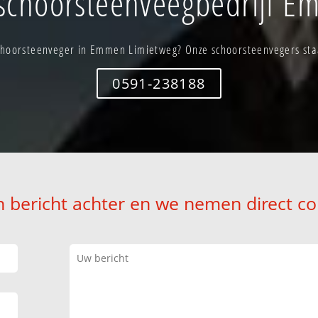
schoorsteenveegbedrijf E
hoorsteenveger in Emmen Limietweg? Onze schoorsteenvegers staa
0591-238188
n bericht achter en we nemen direct co