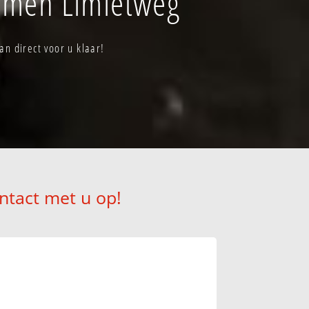
mmen Limietweg
n direct voor u klaar!
ntact met u op!