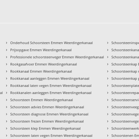
›
›
Onderhoud Schoorsteen Emmen Weerdingerkanaal
Schoorsteeninsp
›
›
Prijsopgave Emmen Weerdingerkanaal
Schoorsteenkana
›
›
Professionele schoorsteenveger Emmen Weerdingerkanaal
Schoorsteenkana
›
›
Rookgasafvoer Emmen Weerdingerkanaal
Schoorsteenkap
›
›
Rookkanaal Emmen Weerdingerkanaal
Schoorsteenkap
›
›
Rookkanaal aanleggen Emmen Weerdingerkanaal
Schoorsteenkap 
›
›
Rookkanaal laten vegen Emmen Weerdingerkanaal
Schoorsteenplat
›
›
al
Rookkanalen aanleggen Emmen Weerdingerkanaal
Schoorsteenrepa
›
›
Schoorsteen Emmen Weerdingerkanaal
Schoorsteenserv
›
›
Schoorsteen advies Emmen Weerdingerkanaal
Schoorsteenveeg
›
›
Schoorsteen diagnose Emmen Weerdingerkanaal
Schoorsteenvege
›
›
Schoorsteen frezen Emmen Weerdingerkanaal
Schoorsteenvege
›
›
Schoorsteen klep Emmen Weerdingerkanaal
Schoorsteenwer
›
›
Schoorsteen laten vegen Emmen Weerdingerkanaal
Schoorstenen E