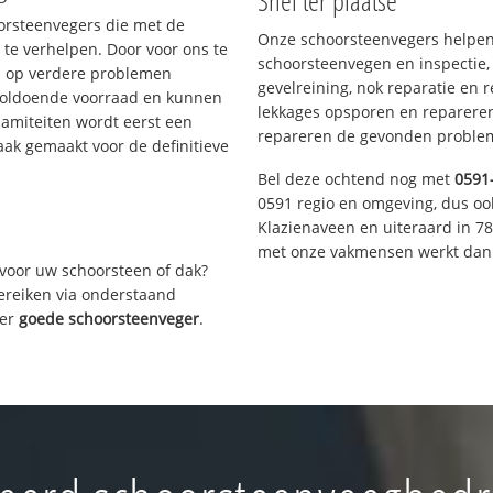
Snel ter plaatse
oorsteenvegers die met de
Onze schoorsteenvegers helpen 
te verhelpen. Door voor ons te
schoorsteenvegen en inspectie,
s op verdere problemen
gevelreining, nok reparatie en 
voldoende voorraad en kunnen
lekkages opsporen en repareren.
lamiteiten wordt eerst een
repareren de gevonden problem
aak gemaakt voor de definitieve
Bel deze ochtend nog met
0591
0591 regio en omgeving, dus oo
Klazienaveen en uiteraard in 7
met onze vakmensen werkt dan 
voor uw schoorsteen of dak?
bereiken via onderstaand
ver
goede schoorsteenveger
.