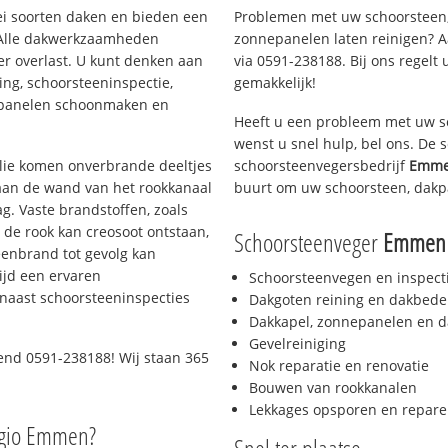
lei soorten daken en bieden een
Problemen met uw schoorsteen,
 Alle dakwerkzaamheden
zonnepanelen laten reinigen? A
er overlast. U kunt denken aan
via 0591-238188. Bij ons regelt 
ing, schoorsteeninspectie,
gemakkelijk!
nepanelen schoonmaken en
Heeft u een probleem met uw s
wenst u snel hulp, bel ons. De
 olie komen onverbrande deeltjes
schoorsteenvegersbedrijf
Emme
 aan de wand van het rookkanaal
buurt om uw schoorsteen, dakp
g. Vaste brandstoffen, zoals
t de rook kan creosoot ontstaan,
Schoorsteenveger
Emmen 
enbrand tot gevolg kan
ijd een ervaren
Schoorsteenvegen en inspect
naast schoorsteeninspecties
Dakgoten reining en dakbede
Dakkapel, zonnepanelen en d
Gevelreiniging
end 0591-238188! Wij staan 365
Nok reparatie en renovatie
Bouwen van rookkanalen
Lekkages opsporen en repare
egio Emmen?