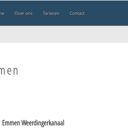
me
Over ons
Tarieven
Contact
mmen
r
Emmen Weerdingerkanaal