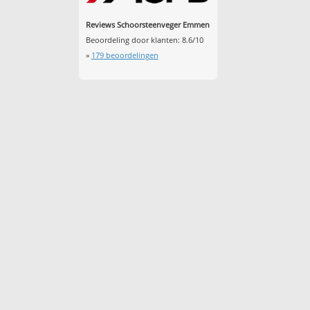
Reviews Schoorsteenveger Emmen
Beoordeling door klanten:
8.6
/
10
»
179
beoordelingen