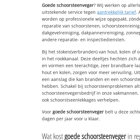
Goede schoorsteenveger
? Wij werken op aller
uitstekende service tegen
aantrekkelijk tarief
.
worden op professionele wijze opgepakt, zónd
reparatie van schoorstenen, schoorsteenreinig
dakgevelreiniging, dakpannenreiniging, zon
andere reparatie- en inspectiediensten.
Bij het stoken(verbranden) van hout, kolen of
in het rookkanaal. Deze deeltjes hechten zich
en vormen een teerachtige, zeer brandbare laa
hout en kolen, zorgen voor meer vervuiling. Ui
een aanslag die kan branden en een schoorste
hebben. Schakel bij schoorsteenproblemen alt
schoorsteenvegersbedrijf in onze vakmannen, 
ook schoorstseenlekkages verhelpen.
Voor
goede schoorsteenveger
belt u deze ocht
dagen per jaar voor u klaar.
Wat kost
goede schoorsteenveger
in r