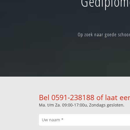
Gediplom
Op zoek naar goede schoo
Bel 0591-238188 of laat ee
Ma. t/m Za. 09:00-17:00u, Zondags gesloten.