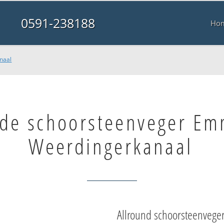
0591-238188
Ho
naal
de schoorsteenveger E
Weerdingerkanaal
Allround schoorsteenvege