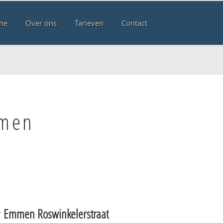
me
Over ons
Tarieven
Contact
mmen
r
Emmen Roswinkelerstraat