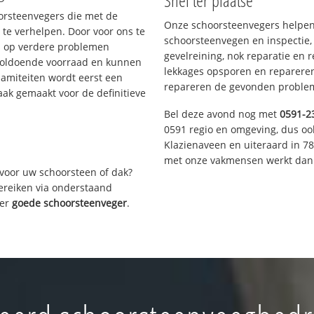
Snel ter plaatse
oorsteenvegers die met de
Onze schoorsteenvegers helpen 
te verhelpen. Door voor ons te
schoorsteenvegen en inspectie,
s op verdere problemen
gevelreining, nok reparatie en 
voldoende voorraad en kunnen
lekkages opsporen en repareren.
lamiteiten wordt eerst een
repareren de gevonden problem
aak gemaakt voor de definitieve
Bel deze avond nog met
0591-2
0591 regio en omgeving, dus oo
Klazienaveen en uiteraard in 7
met onze vakmensen werkt dan 
voor uw schoorsteen of dak?
bereiken via onderstaand
ver
goede schoorsteenveger
.