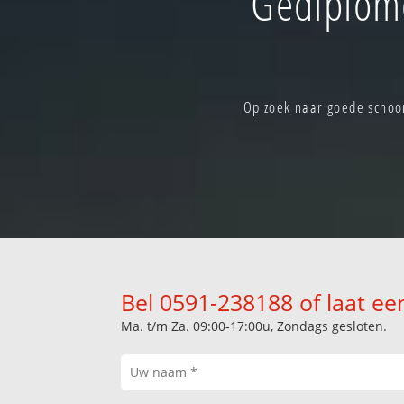
Gediplom
Op zoek naar goede schoor
Bel 0591-238188 of laat ee
Ma. t/m Za. 09:00-17:00u, Zondags gesloten.