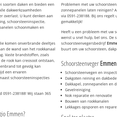
lei soorten daken en bieden een
Problemen met uw schoorsteen,
 Alle dakwerkzaamheden
zonnepanelen laten reinigen? A
er overlast. U kunt denken aan
via 0591-238188. Bij ons regelt 
ing, schoorsteeninspectie,
gemakkelijk!
nepanelen schoonmaken en
Heeft u een probleem met uw s
wenst u snel hulp, bel ons. De
 olie komen onverbrande deeltjes
schoorsteenvegersbedrijf
Emmen
 aan de wand van het rookkanaal
buurt om uw schoorsteen, dakp
g. Vaste brandstoffen, zoals
t de rook kan creosoot ontstaan,
Schoorsteenveger
Emmen R
enbrand tot gevolg kan
ijd een ervaren
Schoorsteenvegen en inspect
naast schoorsteeninspecties
Dakgoten reining en dakbede
Dakkapel, zonnepanelen en d
Gevelreiniging
d 0591-238188! Wij staan 365
Nok reparatie en renovatie
Bouwen van rookkanalen
Lekkages opsporen en repare
egio Emmen?