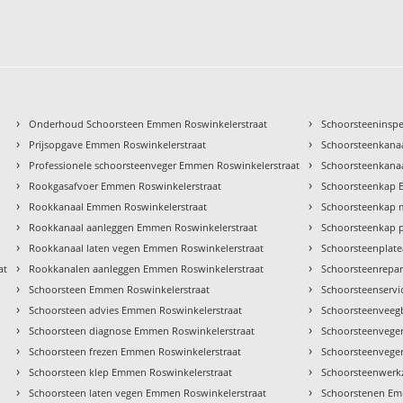
›
›
Onderhoud Schoorsteen Emmen Roswinkelerstraat
Schoorsteeninspe
›
›
Prijsopgave Emmen Roswinkelerstraat
Schoorsteenkana
›
›
Professionele schoorsteenveger Emmen Roswinkelerstraat
Schoorsteenkana
›
›
Rookgasafvoer Emmen Roswinkelerstraat
Schoorsteenkap 
›
›
Rookkanaal Emmen Roswinkelerstraat
Schoorsteenkap 
›
›
Rookkanaal aanleggen Emmen Roswinkelerstraat
Schoorsteenkap 
›
›
Rookkanaal laten vegen Emmen Roswinkelerstraat
Schoorsteenplat
›
›
at
Rookkanalen aanleggen Emmen Roswinkelerstraat
Schoorsteenrepar
›
›
Schoorsteen Emmen Roswinkelerstraat
Schoorsteenservi
›
›
Schoorsteen advies Emmen Roswinkelerstraat
Schoorsteenveegb
›
›
Schoorsteen diagnose Emmen Roswinkelerstraat
Schoorsteenvege
›
›
Schoorsteen frezen Emmen Roswinkelerstraat
Schoorsteenveger
›
›
Schoorsteen klep Emmen Roswinkelerstraat
Schoorsteenwerk
›
›
Schoorsteen laten vegen Emmen Roswinkelerstraat
Schoorstenen Em