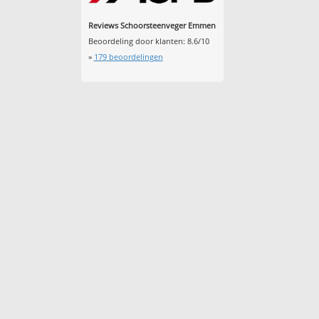
Reviews Schoorsteenveger Emmen
Beoordeling door klanten:
8.6
/
10
»
179
beoordelingen