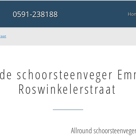
0591-238188
Ho
raat
de schoorsteenveger E
Roswinkelerstraat
Allround schoorsteenvege