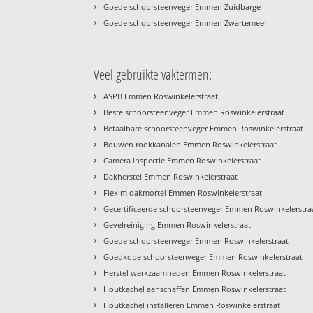
›
Goede schoorsteenveger Emmen Zuidbarge
›
Goede schoorsteenveger Emmen Zwartemeer
Veel gebruikte vaktermen:
›
ASPB Emmen Roswinkelerstraat
›
Beste schoorsteenveger Emmen Roswinkelerstraat
›
Betaalbare schoorsteenveger Emmen Roswinkelerstraat
›
Bouwen rookkanalen Emmen Roswinkelerstraat
›
Camera inspectie Emmen Roswinkelerstraat
›
Dakherstel Emmen Roswinkelerstraat
›
Flexim dakmortel Emmen Roswinkelerstraat
›
Gecertificeerde schoorsteenveger Emmen Roswinkelerstra
›
Gevelreiniging Emmen Roswinkelerstraat
›
Goede schoorsteenveger Emmen Roswinkelerstraat
›
Goedkope schoorsteenveger Emmen Roswinkelerstraat
›
Herstel werkzaamheden Emmen Roswinkelerstraat
›
Houtkachel aanschaffen Emmen Roswinkelerstraat
›
Houtkachel installeren Emmen Roswinkelerstraat