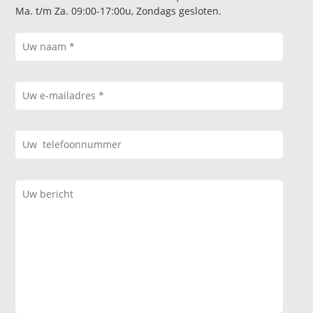
Ma. t/m Za. 09:00-17:00u, Zondags gesloten.