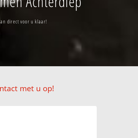
mmen Achterdiep
n direct voor u klaar!
ntact met u op!