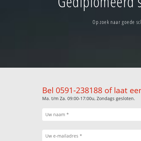
Gediplomeerd s
Op zoek naar goede sc
Bel 0591-238188 of laat ee
Ma. t/m Za. 09:00-17:00u, Zondags gesloten.