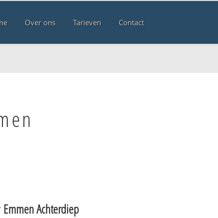
me
Over ons
Tarieven
Contact
mmen
r
Emmen Achterdiep