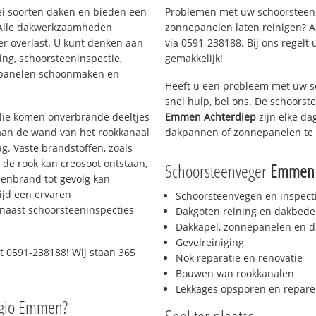
lei soorten daken en bieden een
Problemen met uw schoorsteen,
 Alle dakwerkzaamheden
zonnepanelen laten reinigen? A
er overlast. U kunt denken aan
via 0591-238188. Bij ons regelt 
ing, schoorsteeninspectie,
gemakkelijk!
nepanelen schoonmaken en
Heeft u een probleem met uw s
snel hulp, bel ons. De schoors
 olie komen onverbrande deeltjes
Emmen Achterdiep
zijn elke da
 aan de wand van het rookkanaal
dakpannen of zonnepanelen te 
g. Vaste brandstoffen, zoals
t de rook kan creosoot ontstaan,
Schoorsteenveger
Emmen 
enbrand tot gevolg kan
ijd een ervaren
Schoorsteenvegen en inspect
naast schoorsteeninspecties
Dakgoten reining en dakbede
Dakkapel, zonnepanelen en d
Gevelreiniging
t 0591-238188! Wij staan 365
Nok reparatie en renovatie
Bouwen van rookkanalen
Lekkages opsporen en repare
egio Emmen?