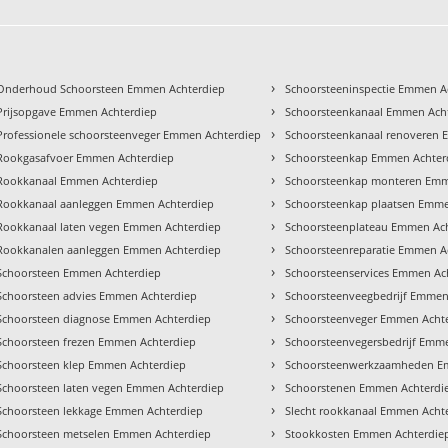
›
Onderhoud Schoorsteen Emmen Achterdiep
Schoorsteeninspectie Emmen A
›
Prijsopgave Emmen Achterdiep
Schoorsteenkanaal Emmen Ach
›
Professionele schoorsteenveger Emmen Achterdiep
Schoorsteenkanaal renoveren 
›
Rookgasafvoer Emmen Achterdiep
Schoorsteenkap Emmen Achter
›
Rookkanaal Emmen Achterdiep
Schoorsteenkap monteren Emm
›
Rookkanaal aanleggen Emmen Achterdiep
Schoorsteenkap plaatsen Emme
›
Rookkanaal laten vegen Emmen Achterdiep
Schoorsteenplateau Emmen Ac
›
Rookkanalen aanleggen Emmen Achterdiep
Schoorsteenreparatie Emmen A
›
Schoorsteen Emmen Achterdiep
Schoorsteenservices Emmen Ac
›
Schoorsteen advies Emmen Achterdiep
Schoorsteenveegbedrijf Emmen
›
Schoorsteen diagnose Emmen Achterdiep
Schoorsteenveger Emmen Acht
›
Schoorsteen frezen Emmen Achterdiep
Schoorsteenvegersbedrijf Emm
›
Schoorsteen klep Emmen Achterdiep
Schoorsteenwerkzaamheden E
›
Schoorsteen laten vegen Emmen Achterdiep
Schoorstenen Emmen Achterdi
›
Schoorsteen lekkage Emmen Achterdiep
Slecht rookkanaal Emmen Acht
›
Schoorsteen metselen Emmen Achterdiep
Stookkosten Emmen Achterdie