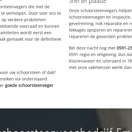
Snel ter plaatse
oorsteenvegers die met de
Onze schoorsteenvegers helpen 
te verhelpen. Door voor ons te
schoorsteenvegen en inspectie,
s op verdere problemen
gevelreining, nok reparatie en 
voldoende voorraad en kunnen
lekkages opsporen en repareren.
lamiteiten wordt eerst een
repareren de gevonden problem
aak gemaakt voor de definitieve
Bel deze nacht nog met
0591-2
0591 regio en omgeving, dus oo
Klazienaveen en uiteraard in 7
met onze vakmensen werkt dan 
voor uw schoorsteen of dak?
bereiken via onderstaand
ver
goede schoorsteenveger
.