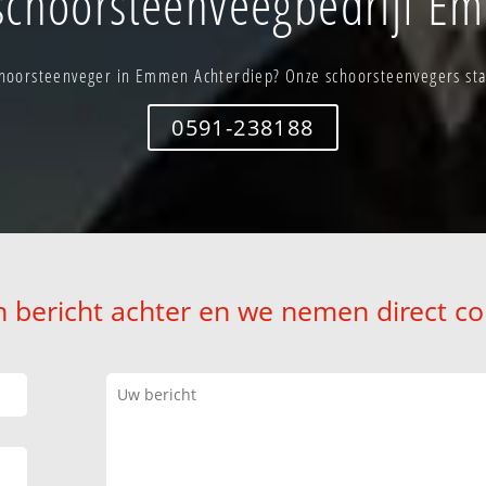
choorsteenveegbedrijf E
hoorsteenveger in Emmen Achterdiep? Onze schoorsteenvegers staa
0591-238188
n bericht achter en we nemen direct co