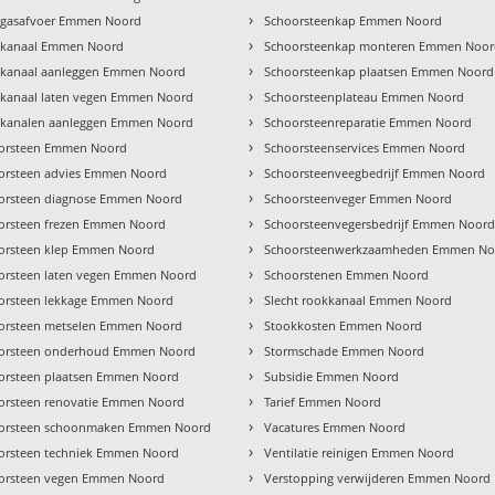
›
gasafvoer Emmen Noord
Schoorsteenkap Emmen Noord
›
kanaal Emmen Noord
Schoorsteenkap monteren Emmen Noo
›
kanaal aanleggen Emmen Noord
Schoorsteenkap plaatsen Emmen Noord
›
kanaal laten vegen Emmen Noord
Schoorsteenplateau Emmen Noord
›
kanalen aanleggen Emmen Noord
Schoorsteenreparatie Emmen Noord
›
orsteen Emmen Noord
Schoorsteenservices Emmen Noord
›
orsteen advies Emmen Noord
Schoorsteenveegbedrijf Emmen Noord
›
orsteen diagnose Emmen Noord
Schoorsteenveger Emmen Noord
›
orsteen frezen Emmen Noord
Schoorsteenvegersbedrijf Emmen Noor
›
orsteen klep Emmen Noord
Schoorsteenwerkzaamheden Emmen No
›
orsteen laten vegen Emmen Noord
Schoorstenen Emmen Noord
›
orsteen lekkage Emmen Noord
Slecht rookkanaal Emmen Noord
›
orsteen metselen Emmen Noord
Stookkosten Emmen Noord
›
orsteen onderhoud Emmen Noord
Stormschade Emmen Noord
›
orsteen plaatsen Emmen Noord
Subsidie Emmen Noord
›
orsteen renovatie Emmen Noord
Tarief Emmen Noord
›
orsteen schoonmaken Emmen Noord
Vacatures Emmen Noord
›
orsteen techniek Emmen Noord
Ventilatie reinigen Emmen Noord
›
orsteen vegen Emmen Noord
Verstopping verwijderen Emmen Noord