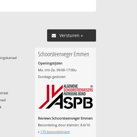
Versturen »
Schoorsteenveger Emmen
ingskanaal
Openingstijden
r
Ma. t/m Za. 09:00-17:00u
Zondags gesloten
traat
naal
k
Reviews Schoorsteenveger Emmen
Beoordeling door klanten:
8.6
/
10
»
179
beoordelingen