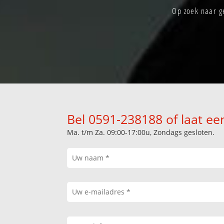
Op zoek naar g
Bel 0591-238188 of laat ee
Ma. t/m Za. 09:00-17:00u, Zondags gesloten.