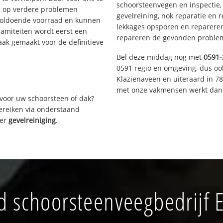
schoorsteenvegen en inspectie,
s op verdere problemen
gevelreining, nok reparatie en 
voldoende voorraad en kunnen
lekkages opsporen en repareren.
lamiteiten wordt eerst een
repareren de gevonden problem
aak gemaakt voor de definitieve
Bel deze middag nog met
0591-
0591 regio en omgeving, dus oo
Klazienaveen en uiteraard in 7
met onze vakmensen werkt dan 
voor uw schoorsteen of dak?
bereiken via onderstaand
ver
gevelreiniging
.
d schoorsteenveegbedrijf