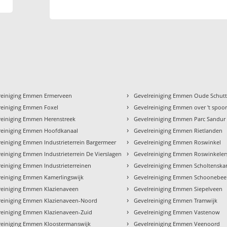
›
reiniging Emmen Ermerveen
Gevelreiniging Emmen Oude Schutt
›
reiniging Emmen Foxel
Gevelreiniging Emmen over 't spoo
›
reiniging Emmen Herenstreek
Gevelreiniging Emmen Parc Sandur
›
reiniging Emmen Hoofdkanaal
Gevelreiniging Emmen Rietlanden
›
reiniging Emmen Industrieterrein Bargermeer
Gevelreiniging Emmen Roswinkel
›
reiniging Emmen Industrieterrein De Vierslagen
Gevelreiniging Emmen Roswinkelers
›
reiniging Emmen Industrieterreinen
Gevelreiniging Emmen Scholtenska
›
reiniging Emmen Kamerlingswijk
Gevelreiniging Emmen Schoonebee
›
reiniging Emmen Klazienaveen
Gevelreiniging Emmen Siepelveen
›
reiniging Emmen Klazienaveen-Noord
Gevelreiniging Emmen Tramwijk
›
reiniging Emmen Klazienaveen-Zuid
Gevelreiniging Emmen Vastenow
›
reiniging Emmen Kloostermanswijk
Gevelreiniging Emmen Veenoord