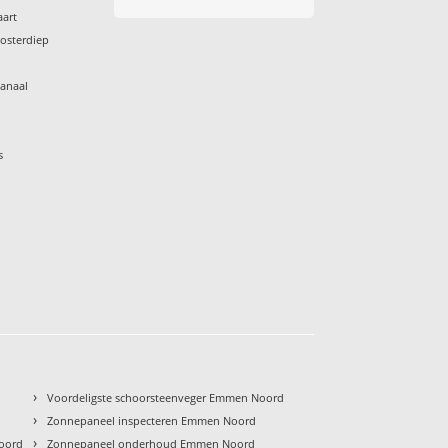
aart
osterdiep
anaal
s
›
Voordeligste schoorsteenveger Emmen Noord
›
Zonnepaneel inspecteren Emmen Noord
›
oord
Zonnepaneel onderhoud Emmen Noord