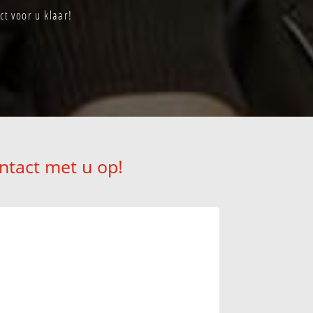
t voor u klaar!
ntact met u op!