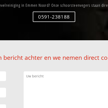
evelreiniging in Emmen Noord? Onze schoorsteenvegers staan direc
0591-238188
n bericht achter en we nemen direct co