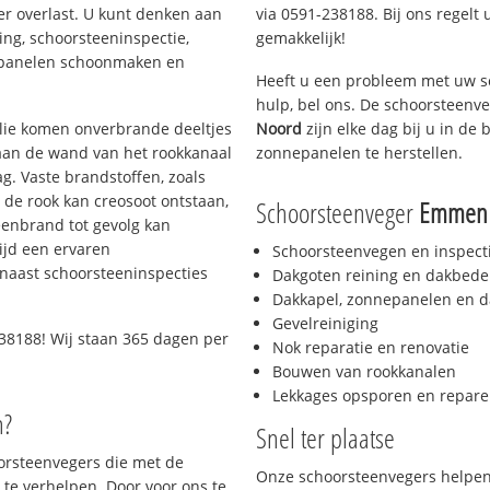
er overlast. U kunt denken aan
via 0591-238188. Bij ons regelt 
ing, schoorsteeninspectie,
gemakkelijk!
nepanelen schoonmaken en
Heeft u een probleem met uw s
hulp, bel ons. De schoorsteenv
 olie komen onverbrande deeltjes
Noord
zijn elke dag bij u in d
 aan de wand van het rookkanaal
zonnepanelen te herstellen.
g. Vaste brandstoffen, zoals
t de rook kan creosoot ontstaan,
Schoorsteenveger
Emmen 
enbrand tot gevolg kan
ijd een ervaren
Schoorsteenvegen en inspect
naast schoorsteeninspecties
Dakgoten reining en dakbede
Dakkapel, zonnepanelen en d
Gevelreiniging
38188! Wij staan 365 dagen per
Nok reparatie en renovatie
Bouwen van rookkanalen
Lekkages opsporen en repare
n?
Snel ter plaatse
oorsteenvegers die met de
Onze schoorsteenvegers helpen 
te verhelpen. Door voor ons te