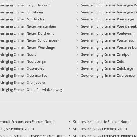
›
reiniging Emmen Langs de Vaart
Gevelreiniging Emmen Verlengde V
›
reiniging Emmen Limietweg
Gevelreiniging Emmen Verlengde-O
›
reiniging Emmen Middendorp
Gevelreiniging Emmen Weerdinge
›
reiniging Emmen Nieuw-Amsterdam
Gevelreiniging Emmen Weerdingerk
›
reiniging Emmen Nieuw-Dordrecht
Gevelreiniging Emmen Weiteveen
›
reiniging Emmen Nieuw-Schoonebeek
Gevelreiniging Emmen Westenesch
›
reiniging Emmen Nieuw-Weerdinge
Gevelreiniging Emmen Westerse Bo
›
reiniging Emmen Noord
Gevelreiniging Emmen Zandpol
›
reiniging Emmen Noordbarge
Gevelreiniging Emmen Zuid
›
reiniging Emmen Oosterdiep
Gevelreiniging Emmen Zuidbarge
›
reiniging Emmen Oosterse Bos
Gevelreiniging Emmen Zwartemeer
reiniging Emmen Oranjedorp
reiniging Emmen Oude Roswinkelerweg
›
rhoud Schoorsteen Emmen Noord
Schoorsteeninspectie Emmen Noord
›
sopgave Emmen Noord
Schoorsteenkanaal Emmen Noord
›
essionele schoorsteenveger Emmen Noord
Schoorsteenkanaal renoveren Emmen N