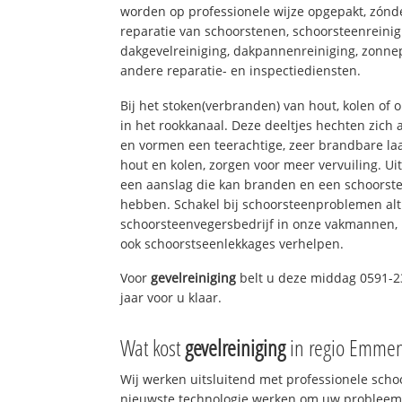
worden op professionele wijze opgepakt, zónd
reparatie van schoorstenen, schoorsteenreinig
dakgevelreiniging, dakpannenreiniging, zon
andere reparatie- en inspectiediensten.
Bij het stoken(verbranden) van hout, kolen of
in het rookkanaal. Deze deeltjes hechten zich
en vormen een teerachtige, zeer brandbare laa
hout en kolen, zorgen voor meer vervuiling. Ui
een aanslag die kan branden en een schoorste
hebben. Schakel bij schoorsteenproblemen alt
schoorsteenvegersbedrijf in onze vakmannen, 
ook schoorstseenlekkages verhelpen.
Voor
gevelreiniging
belt u deze middag 0591-2
jaar voor u klaar.
Wat kost
gevelreiniging
in regio Emme
Wij werken uitsluitend met professionele sch
nieuwste technologie werken om uw probleem 