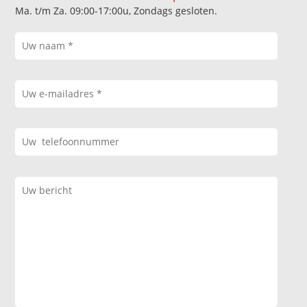
Ma. t/m Za. 09:00-17:00u, Zondags gesloten.