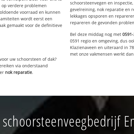
schoorsteenvegen en inspectie,
s op verdere problemen
gevelreining, nok reparatie en 
voldoende voorraad en kunnen
lekkages opsporen en repareren.
lamiteiten wordt eerst een
repareren de gevonden problem
aak gemaakt voor de definitieve
Bel deze middag nog met
0591-
0591 regio en omgeving, dus oo
Klazienaveen en uiteraard in 7
met onze vakmensen werkt dan 
voor uw schoorsteen of dak?
bereiken via onderstaand
ver
nok reparatie
.
schoorsteenveegbedrijf 