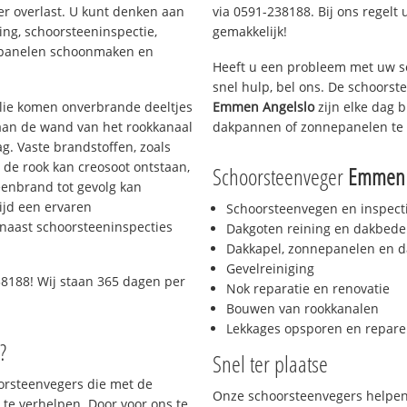
er overlast. U kunt denken aan
via 0591-238188. Bij ons regelt 
ing, schoorsteeninspectie,
gemakkelijk!
nepanelen schoonmaken en
Heeft u een probleem met uw s
snel hulp, bel ons. De schoors
 olie komen onverbrande deeltjes
Emmen Angelslo
zijn elke dag b
 aan de wand van het rookkanaal
dakpannen of zonnepanelen te 
g. Vaste brandstoffen, zoals
t de rook kan creosoot ontstaan,
Schoorsteenveger
Emmen 
enbrand tot gevolg kan
ijd een ervaren
Schoorsteenvegen en inspect
naast schoorsteeninspecties
Dakgoten reining en dakbede
Dakkapel, zonnepanelen en d
Gevelreiniging
8188! Wij staan 365 dagen per
Nok reparatie en renovatie
Bouwen van rookkanalen
Lekkages opsporen en repare
?
Snel ter plaatse
oorsteenvegers die met de
Onze schoorsteenvegers helpen 
te verhelpen. Door voor ons te