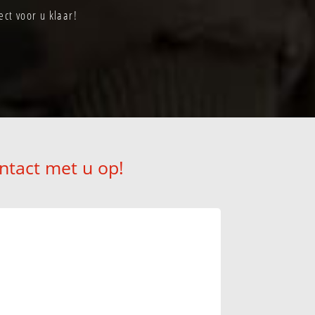
ct voor u klaar!
ntact met u op!