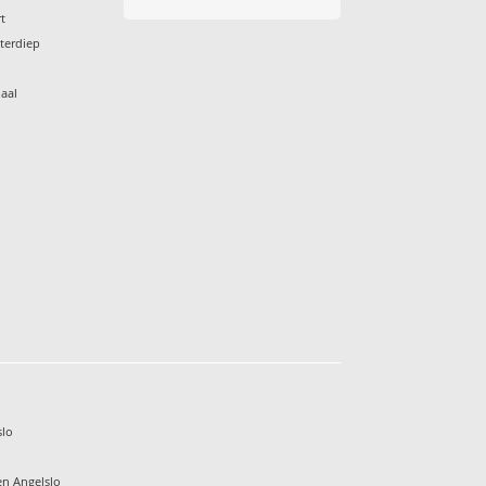
t
terdiep
aal
slo
o
n Angelslo