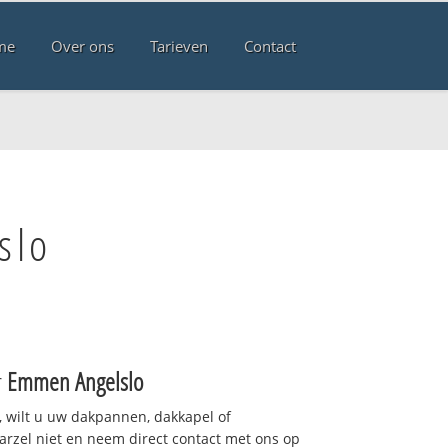
me
Over ons
Tarieven
Contact
slo
r
Emmen Angelslo
 wilt u uw dakpannen, dakkapel of
arzel niet en neem direct contact met ons op