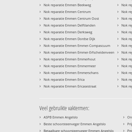
›
›
Nok reparatie Emmen Beekweg
Nok re
›
›
Nok reparatie Emmen Centrum
Nok re
›
›
Nok reparatie Emmen Centrum Oost
Nok r
›
›
Nok reparatie Emmen Delftlanden
Nok r
›
›
Nok reparatie Emmen Derksweg
Nok re
›
›
Nok reparatie Emmen Dordse Dijk
Nok r
›
›
Nok reparatie Emmen Emmer-Compascuum
Nok re
›
›
Nok reparatie Emmen Emmer-Erfscheidenveen
Nok re
›
›
Nok reparatie Emmen Emmerhout
Nok re
›
›
Nok reparatie Emmen Emmermeer
Nok re
›
›
Nok reparatie Emmen Emmerschans
Nok re
›
›
Nok reparatie Emmen Erica
Nok re
›
›
Nok reparatie Emmen Ericasestraat
Nok re
Veel gebruikte vaktermen:
›
›
ASPB Emmen Angelslo
On
›
›
Beste schoorsteenveger Emmen Angelslo
Pr
›
›
Betaalbare schoorsteenveger Emmen Angelslo
Pr