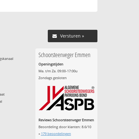
Versturen »
Schoorsteenveger Emmen
gskanaal
Openingstijden
Ma. t/m Za. 09:00-17:00u
Zondags gesloten
aat
al
Reviews Schoorsteenveger Emmen
Beoordeling door klanten:
8.6
/
10
»
179
beoordelingen