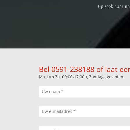
Op zoek naar no
Bel 0591-238188 of laat ee
Ma. t/m Za. 09:00-17:00u, Zondags gesloten.