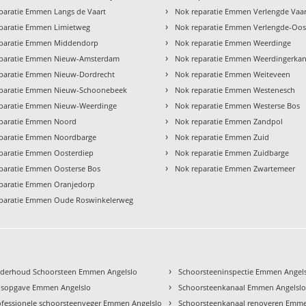
›
paratie Emmen Langs de Vaart
Nok reparatie Emmen Verlengde Vaar
›
paratie Emmen Limietweg
Nok reparatie Emmen Verlengde-Oos
›
eparatie Emmen Middendorp
Nok reparatie Emmen Weerdinge
›
eparatie Emmen Nieuw-Amsterdam
Nok reparatie Emmen Weerdingerkan
›
paratie Emmen Nieuw-Dordrecht
Nok reparatie Emmen Weiteveen
›
eparatie Emmen Nieuw-Schoonebeek
Nok reparatie Emmen Westenesch
›
paratie Emmen Nieuw-Weerdinge
Nok reparatie Emmen Westerse Bos
›
paratie Emmen Noord
Nok reparatie Emmen Zandpol
›
paratie Emmen Noordbarge
Nok reparatie Emmen Zuid
›
paratie Emmen Oosterdiep
Nok reparatie Emmen Zuidbarge
›
paratie Emmen Oosterse Bos
Nok reparatie Emmen Zwartemeer
paratie Emmen Oranjedorp
paratie Emmen Oude Roswinkelerweg
›
derhoud Schoorsteen Emmen Angelslo
Schoorsteeninspectie Emmen Angel
›
ijsopgave Emmen Angelslo
Schoorsteenkanaal Emmen Angelsl
›
ofessionele schoorsteenveger Emmen Angelslo
Schoorsteenkanaal renoveren Emme