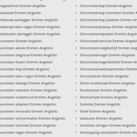
›
okgasafvoer Emmen Angelslo
Schoorsteenkap Emmen Angelslo
›
okkanaal Emmen Angelslo
Schoorsteenkap monteren Emmen A
›
okkanaal aanleggen Emmen Angelslo
Schoorsteenkap plaatsen Emmen An
›
okkanaal laten vegen Emmen Angelslo
Schoorsteenplateau Emmen Angelsl
›
okkanalen aanleggen Emmen Angelslo
Schoorsteenreparatie Emmen Angel
›
hoorsteen Emmen Angelslo
Schoorsteenservices Emmen Angels
›
hoorsteen advies Emmen Angelslo
Schoorsteenveegbedrijf Emmen Ang
›
hoorsteen diagnose Emmen Angelslo
Schoorsteenveger Emmen Angelslo
›
hoorsteen frezen Emmen Angelslo
Schoorsteenvegersbedrijf Emmen An
›
hoorsteen klep Emmen Angelslo
Schoorsteenwerkzaamheden Emmen
›
hoorsteen laten vegen Emmen Angelslo
Schoorstenen Emmen Angelslo
›
hoorsteen lekkage Emmen Angelslo
Slecht rookkanaal Emmen Angelslo
›
hoorsteen metselen Emmen Angelslo
Stookkosten Emmen Angelslo
›
hoorsteen onderhoud Emmen Angelslo
Stormschade Emmen Angelslo
›
hoorsteen plaatsen Emmen Angelslo
Subsidie Emmen Angelslo
›
hoorsteen renovatie Emmen Angelslo
Tarief Emmen Angelslo
›
hoorsteen schoonmaken Emmen Angelslo
Vacatures Emmen Angelslo
›
hoorsteen techniek Emmen Angelslo
Ventilatie reinigen Emmen Angelslo
›
hoorsteen vegen Emmen Angelslo
Verstopping verwijderen Emmen An