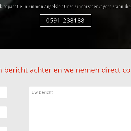
k reparatie in Emmen Angelslo? Onze schoorsteenvegers staan dire
0591-238188
n bericht achter en we nemen direct co