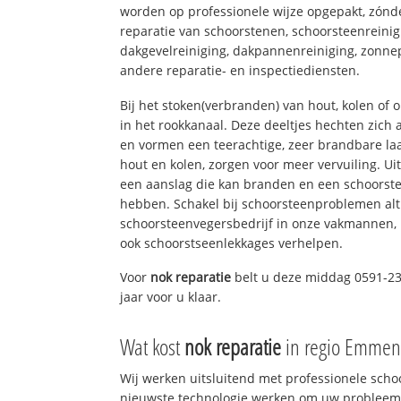
worden op professionele wijze opgepakt, zónd
reparatie van schoorstenen, schoorsteenreinig
dakgevelreiniging, dakpannenreiniging, zon
andere reparatie- en inspectiediensten.
Bij het stoken(verbranden) van hout, kolen of
in het rookkanaal. Deze deeltjes hechten zich
en vormen een teerachtige, zeer brandbare laa
hout en kolen, zorgen voor meer vervuiling. Ui
een aanslag die kan branden en een schoorste
hebben. Schakel bij schoorsteenproblemen alt
schoorsteenvegersbedrijf in onze vakmannen, 
ook schoorstseenlekkages verhelpen.
Voor
nok reparatie
belt u deze middag 0591-23
jaar voor u klaar.
Wat kost
nok reparatie
in regio Emmen
Wij werken uitsluitend met professionele sch
nieuwste technologie werken om uw probleem 