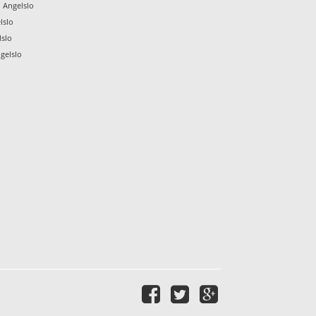
 Angelslo
lslo
lslo
gelslo