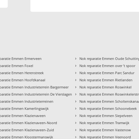
›
paratie Emmen Ermerveen
Nok reparatie Emmen Oude Schuttin
›
paratie Emmen Foxel
Nok reparatie Emmen over 't spoor
›
paratie Emmen Herenstreek
Nok reparatie Emmen Parc Sandur
›
paratie Emmen Hoofdkanaal
Nok reparatie Emmen Rietlanden
›
paratie Emmen Industrieterrein Bargermeer
Nok reparatie Emmen Roswinkel
›
paratie Emmen Industrieterrein De Vierslagen
Nok reparatie Emmen Roswinkelerstr
›
paratie Emmen Industrieterreinen
Nok reparatie Emmen Scholtenskana
›
paratie Emmen Kamerlingswijk
Nok reparatie Emmen Schoonebeek
›
paratie Emmen Klazienaveen
Nok reparatie Emmen Siepelveen
›
paratie Emmen Klazienaveen-Noord
Nok reparatie Emmen Tramwijk
›
paratie Emmen Klazienaveen-Zuid
Nok reparatie Emmen Vastenow
›
paratie Emmen Kloostermanswijk
Nok reparatie Emmen Veenoord