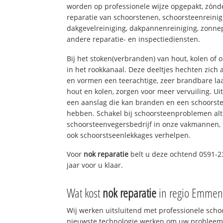
worden op professionele wijze opgepakt, zónd
reparatie van schoorstenen, schoorsteenreinig
dakgevelreiniging, dakpannenreiniging, zon
andere reparatie- en inspectiediensten.
Bij het stoken(verbranden) van hout, kolen of
in het rookkanaal. Deze deeltjes hechten zich
en vormen een teerachtige, zeer brandbare laa
hout en kolen, zorgen voor meer vervuiling. Ui
een aanslag die kan branden en een schoorste
hebben. Schakel bij schoorsteenproblemen alt
schoorsteenvegersbedrijf in onze vakmannen, 
ook schoorstseenlekkages verhelpen.
Voor
nok reparatie
belt u deze ochtend 0591-2
jaar voor u klaar.
Wat kost
nok reparatie
in regio Emmen
Wij werken uitsluitend met professionele sch
nieuwste technologie werken om uw probleem 