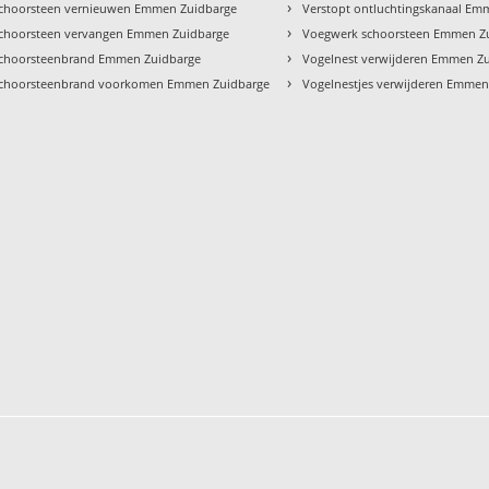
›
choorsteen vernieuwen Emmen Zuidbarge
Verstopt ontluchtingskanaal Em
›
choorsteen vervangen Emmen Zuidbarge
Voegwerk schoorsteen Emmen Z
›
choorsteenbrand Emmen Zuidbarge
Vogelnest verwijderen Emmen Z
›
choorsteenbrand voorkomen Emmen Zuidbarge
Vogelnestjes verwijderen Emmen