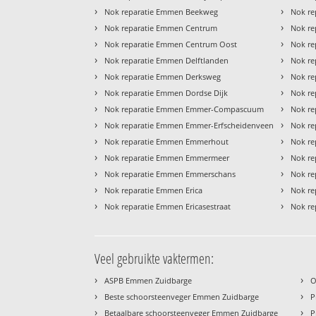
›
›
Nok reparatie Emmen Beekweg
Nok re
›
›
Nok reparatie Emmen Centrum
Nok re
›
›
Nok reparatie Emmen Centrum Oost
Nok r
›
›
Nok reparatie Emmen Delftlanden
Nok r
›
›
Nok reparatie Emmen Derksweg
Nok re
›
›
Nok reparatie Emmen Dordse Dijk
Nok r
›
›
Nok reparatie Emmen Emmer-Compascuum
Nok re
›
›
Nok reparatie Emmen Emmer-Erfscheidenveen
Nok re
›
›
Nok reparatie Emmen Emmerhout
Nok re
›
›
Nok reparatie Emmen Emmermeer
Nok re
›
›
Nok reparatie Emmen Emmerschans
Nok re
›
›
Nok reparatie Emmen Erica
Nok re
›
›
Nok reparatie Emmen Ericasestraat
Nok re
Veel gebruikte vaktermen:
›
›
ASPB Emmen Zuidbarge
O
›
›
Beste schoorsteenveger Emmen Zuidbarge
P
›
›
Betaalbare schoorsteenveger Emmen Zuidbarge
P