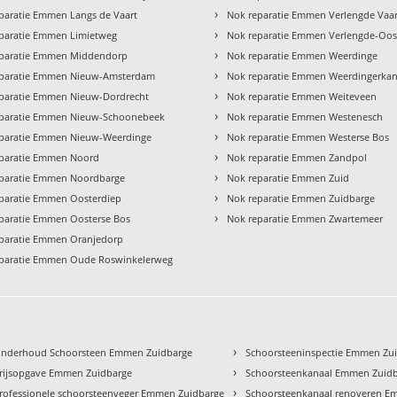
›
paratie Emmen Langs de Vaart
Nok reparatie Emmen Verlengde Vaar
›
paratie Emmen Limietweg
Nok reparatie Emmen Verlengde-Oos
›
eparatie Emmen Middendorp
Nok reparatie Emmen Weerdinge
›
eparatie Emmen Nieuw-Amsterdam
Nok reparatie Emmen Weerdingerkan
›
paratie Emmen Nieuw-Dordrecht
Nok reparatie Emmen Weiteveen
›
eparatie Emmen Nieuw-Schoonebeek
Nok reparatie Emmen Westenesch
›
paratie Emmen Nieuw-Weerdinge
Nok reparatie Emmen Westerse Bos
›
paratie Emmen Noord
Nok reparatie Emmen Zandpol
›
paratie Emmen Noordbarge
Nok reparatie Emmen Zuid
›
paratie Emmen Oosterdiep
Nok reparatie Emmen Zuidbarge
›
paratie Emmen Oosterse Bos
Nok reparatie Emmen Zwartemeer
paratie Emmen Oranjedorp
paratie Emmen Oude Roswinkelerweg
›
nderhoud Schoorsteen Emmen Zuidbarge
Schoorsteeninspectie Emmen Zu
›
rijsopgave Emmen Zuidbarge
Schoorsteenkanaal Emmen Zuid
›
rofessionele schoorsteenveger Emmen Zuidbarge
Schoorsteenkanaal renoveren E