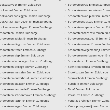
›
ookgasafvoer Emmen Zuidbarge
Schoorsteenkap Emmen Zuidbar
›
ookkanaal Emmen Zuidbarge
Schoorsteenkap monteren Emme
›
ookkanaal aanleggen Emmen Zuidbarge
Schoorsteenkap plaatsen Emmen
›
ookkanaal laten vegen Emmen Zuidbarge
Schoorsteenplateau Emmen Zuid
›
ookkanalen aanleggen Emmen Zuidbarge
Schoorsteenreparatie Emmen Zu
›
choorsteen Emmen Zuidbarge
Schoorsteenservices Emmen Zui
›
choorsteen advies Emmen Zuidbarge
Schoorsteenveegbedrijf Emmen 
›
choorsteen diagnose Emmen Zuidbarge
Schoorsteenveger Emmen Zuidb
›
choorsteen frezen Emmen Zuidbarge
Schoorsteenvegersbedrijf Emme
›
choorsteen klep Emmen Zuidbarge
Schoorsteenwerkzaamheden Em
›
choorsteen laten vegen Emmen Zuidbarge
Schoorstenen Emmen Zuidbarge
›
choorsteen lekkage Emmen Zuidbarge
Slecht rookkanaal Emmen Zuidb
›
choorsteen metselen Emmen Zuidbarge
Stookkosten Emmen Zuidbarge
›
choorsteen onderhoud Emmen Zuidbarge
Stormschade Emmen Zuidbarge
›
choorsteen plaatsen Emmen Zuidbarge
Subsidie Emmen Zuidbarge
›
choorsteen renovatie Emmen Zuidbarge
Tarief Emmen Zuidbarge
›
choorsteen schoonmaken Emmen Zuidbarge
Vacatures Emmen Zuidbarge
›
choorsteen techniek Emmen Zuidbarge
Ventilatie reinigen Emmen Zuidb
›
choorsteen vegen Emmen Zuidbarge
Verstopping verwijderen Emmen