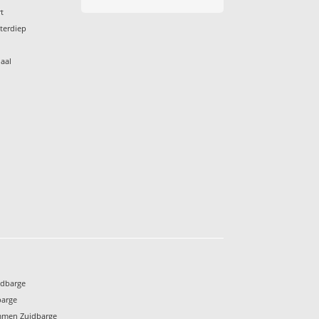
t
terdiep
aal
idbarge
barge
mmen Zuidbarge