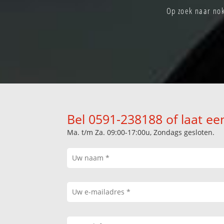
Op zoek naar nok
Bel 0591-238188 of laat ee
Ma. t/m Za. 09:00-17:00u, Zondags gesloten.