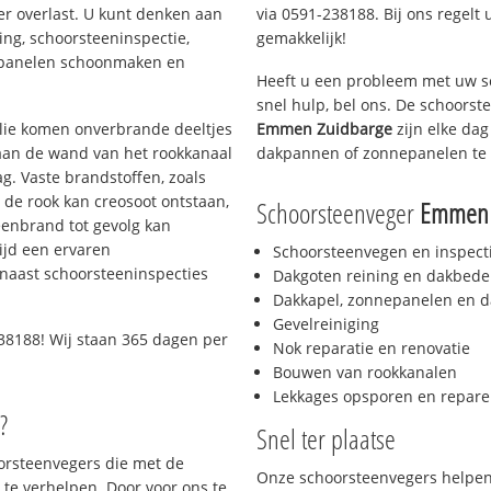
er overlast. U kunt denken aan
via 0591-238188. Bij ons regelt 
ing, schoorsteeninspectie,
gemakkelijk!
nepanelen schoonmaken en
Heeft u een probleem met uw s
snel hulp, bel ons. De schoors
 olie komen onverbrande deeltjes
Emmen Zuidbarge
zijn elke dag
 aan de wand van het rookkanaal
dakpannen of zonnepanelen te 
g. Vaste brandstoffen, zoals
t de rook kan creosoot ontstaan,
Schoorsteenveger
Emmen 
enbrand tot gevolg kan
ijd een ervaren
Schoorsteenvegen en inspect
naast schoorsteeninspecties
Dakgoten reining en dakbede
Dakkapel, zonnepanelen en d
Gevelreiniging
38188! Wij staan 365 dagen per
Nok reparatie en renovatie
Bouwen van rookkanalen
Lekkages opsporen en repare
?
Snel ter plaatse
oorsteenvegers die met de
Onze schoorsteenvegers helpen 
te verhelpen. Door voor ons te