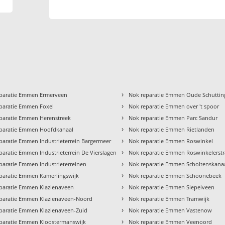
›
paratie Emmen Ermerveen
Nok reparatie Emmen Oude Schuttin
›
paratie Emmen Foxel
Nok reparatie Emmen over 't spoor
›
paratie Emmen Herenstreek
Nok reparatie Emmen Parc Sandur
›
paratie Emmen Hoofdkanaal
Nok reparatie Emmen Rietlanden
›
paratie Emmen Industrieterrein Bargermeer
Nok reparatie Emmen Roswinkel
›
paratie Emmen Industrieterrein De Vierslagen
Nok reparatie Emmen Roswinkelerstr
›
paratie Emmen Industrieterreinen
Nok reparatie Emmen Scholtenskana
›
paratie Emmen Kamerlingswijk
Nok reparatie Emmen Schoonebeek
›
paratie Emmen Klazienaveen
Nok reparatie Emmen Siepelveen
›
paratie Emmen Klazienaveen-Noord
Nok reparatie Emmen Tramwijk
›
paratie Emmen Klazienaveen-Zuid
Nok reparatie Emmen Vastenow
›
paratie Emmen Kloostermanswijk
Nok reparatie Emmen Veenoord