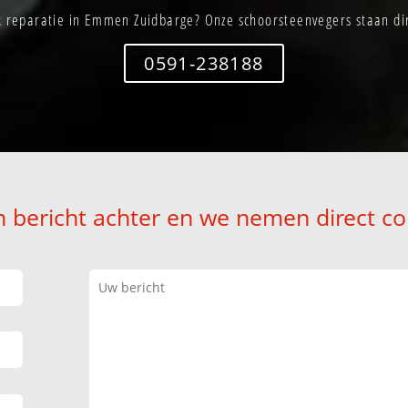
 reparatie in Emmen Zuidbarge? Onze schoorsteenvegers staan dir
0591-238188
n bericht achter en we nemen direct co