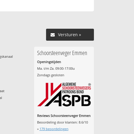
Versturen »
Schoorsteenveger Emmen
gskanaal
Openingstijden
Ma. t/m Za. 09:00-17:00u
Zondags gesloten
aat
al
Reviews Schoorsteenveger Emmen
Beoordeling door klanten:
8.6
/
10
»
179
beoordelingen