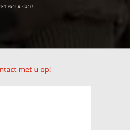
ect voor u klaar!
ntact met u op!