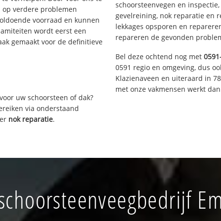
schoorsteenvegen en inspectie,
s op verdere problemen
gevelreining, nok reparatie en 
voldoende voorraad en kunnen
lekkages opsporen en repareren.
lamiteiten wordt eerst een
repareren de gevonden problem
aak gemaakt voor de definitieve
Bel deze ochtend nog met
0591
0591 regio en omgeving, dus oo
Klazienaveen en uiteraard in 7
met onze vakmensen werkt dan 
voor uw schoorsteen of dak?
bereiken via onderstaand
ver
nok reparatie
.
schoorsteenveegbedrijf E