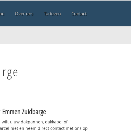
me
Over ons
Tarieven
Contact
arge
r
Emmen Zuidbarge
 wilt u uw dakpannen, dakkapel of
arzel niet en neem direct contact met ons op