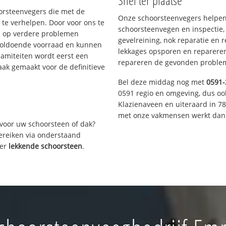
Snel ter plaatse
oorsteenvegers die met de
Onze schoorsteenvegers helpen 
te verhelpen. Door voor ons te
schoorsteenvegen en inspectie,
s op verdere problemen
gevelreining, nok reparatie en 
voldoende voorraad en kunnen
lekkages opsporen en repareren.
lamiteiten wordt eerst een
repareren de gevonden problem
aak gemaakt voor de definitieve
Bel deze middag nog met
0591-
0591 regio en omgeving, dus oo
Klazienaveen en uiteraard in 7
met onze vakmensen werkt dan 
voor uw schoorsteen of dak?
bereiken via onderstaand
ver
lekkende schoorsteen
.