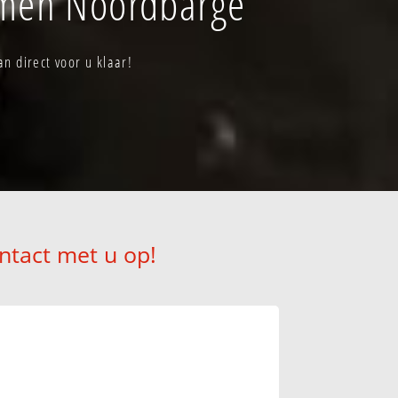
mmen Noordbarge
 direct voor u klaar!
ntact met u op!