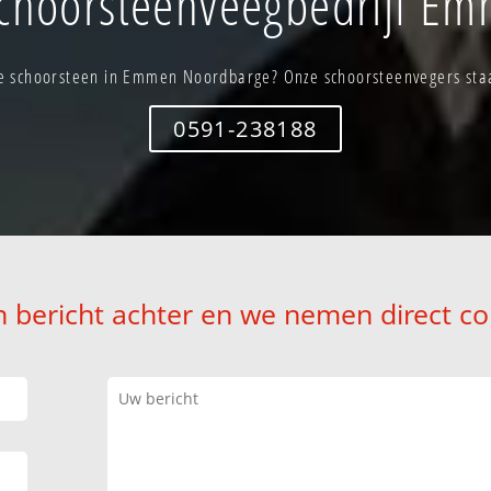
choorsteenveegbedrijf E
e schoorsteen in Emmen Noordbarge? Onze schoorsteenvegers staan
0591-238188
n bericht achter en we nemen direct co