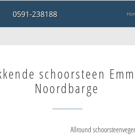
0591-238188
Ho
kkende schoorsteen Em
Noordbarge
Allround schoorsteenvege