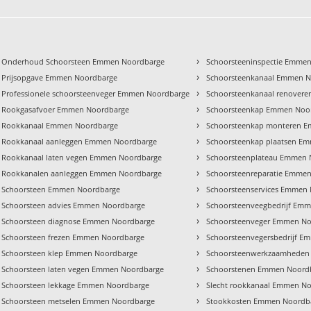
›
Onderhoud Schoorsteen Emmen Noordbarge
Schoorsteeninspectie Emme
›
Prijsopgave Emmen Noordbarge
Schoorsteenkanaal Emmen 
›
Professionele schoorsteenveger Emmen Noordbarge
Schoorsteenkanaal renover
›
Rookgasafvoer Emmen Noordbarge
Schoorsteenkap Emmen Noo
›
Rookkanaal Emmen Noordbarge
Schoorsteenkap monteren 
›
Rookkanaal aanleggen Emmen Noordbarge
Schoorsteenkap plaatsen E
›
Rookkanaal laten vegen Emmen Noordbarge
Schoorsteenplateau Emmen 
›
Rookkanalen aanleggen Emmen Noordbarge
Schoorsteenreparatie Emme
›
Schoorsteen Emmen Noordbarge
Schoorsteenservices Emmen
›
Schoorsteen advies Emmen Noordbarge
Schoorsteenveegbedrijf Em
›
Schoorsteen diagnose Emmen Noordbarge
Schoorsteenveger Emmen N
›
Schoorsteen frezen Emmen Noordbarge
Schoorsteenvegersbedrijf 
›
Schoorsteen klep Emmen Noordbarge
Schoorsteenwerkzaamheden
›
Schoorsteen laten vegen Emmen Noordbarge
Schoorstenen Emmen Noord
›
Schoorsteen lekkage Emmen Noordbarge
Slecht rookkanaal Emmen N
›
Schoorsteen metselen Emmen Noordbarge
Stookkosten Emmen Noordb