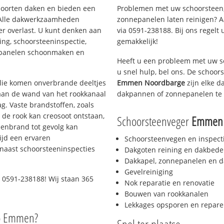
 soorten daken en bieden een
Problemen met uw schoorsteen,
 Alle dakwerkzaamheden
zonnepanelen laten reinigen? A
er overlast. U kunt denken aan
via 0591-238188. Bij ons regelt 
ing, schoorsteeninspectie,
gemakkelijk!
nepanelen schoonmaken en
Heeft u een probleem met uw s
u snel hulp, bel ons. De schoo
 olie komen onverbrande deeltjes
Emmen Noordbarge
zijn elke d
 aan de wand van het rookkanaal
dakpannen of zonnepanelen te 
g. Vaste brandstoffen, zoals
t de rook kan creosoot ontstaan,
Schoorsteenveger
Emmen 
enbrand tot gevolg kan
ijd een ervaren
Schoorsteenvegen en inspect
naast schoorsteeninspecties
Dakgoten reining en dakbede
Dakkapel, zonnepanelen en d
Gevelreiniging
 0591-238188! Wij staan 365
Nok reparatie en renovatie
Bouwen van rookkanalen
Lekkages opsporen en repare
io Emmen?