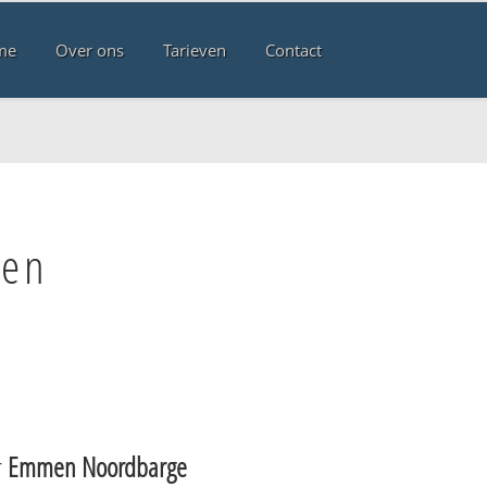
me
Over ons
Tarieven
Contact
men
r
Emmen Noordbarge