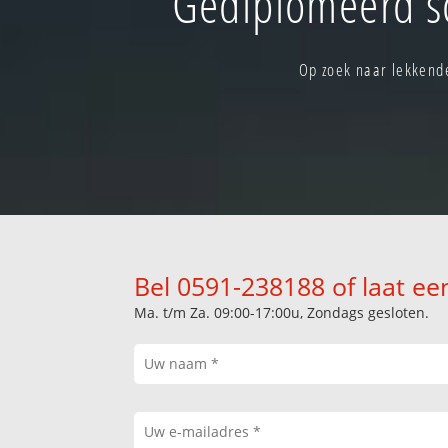
Gediplomeerd s
Op zoek naar lekkend
Bel 0591-238188 of laat ee
Ma. t/m Za. 09:00-17:00u, Zondags gesloten.