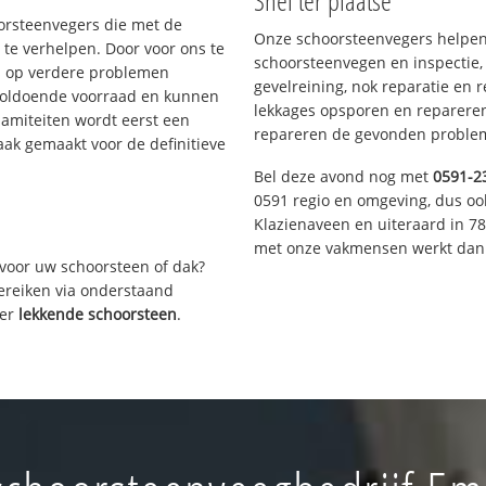
Snel ter plaatse
oorsteenvegers die met de
Onze schoorsteenvegers helpen 
te verhelpen. Door voor ons te
schoorsteenvegen en inspectie,
s op verdere problemen
gevelreining, nok reparatie en 
voldoende voorraad en kunnen
lekkages opsporen en repareren.
lamiteiten wordt eerst een
repareren de gevonden problem
aak gemaakt voor de definitieve
Bel deze avond nog met
0591-2
0591 regio en omgeving, dus oo
Klazienaveen en uiteraard in 7
met onze vakmensen werkt dan 
voor uw schoorsteen of dak?
bereiken via onderstaand
ver
lekkende schoorsteen
.