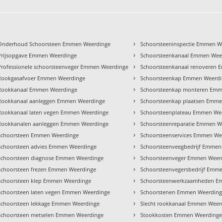
›
Onderhoud Schoorsteen Emmen Weerdinge
Schoorsteeninspectie Emmen W
›
Prijsopgave Emmen Weerdinge
Schoorsteenkanaal Emmen Wee
›
Professionele schoorsteenveger Emmen Weerdinge
Schoorsteenkanaal renoveren
›
Rookgasafvoer Emmen Weerdinge
Schoorsteenkap Emmen Weerd
›
Rookkanaal Emmen Weerdinge
Schoorsteenkap monteren Emm
›
Rookkanaal aanleggen Emmen Weerdinge
Schoorsteenkap plaatsen Emm
›
Rookkanaal laten vegen Emmen Weerdinge
Schoorsteenplateau Emmen We
›
Rookkanalen aanleggen Emmen Weerdinge
Schoorsteenreparatie Emmen W
›
Schoorsteen Emmen Weerdinge
Schoorsteenservices Emmen We
›
Schoorsteen advies Emmen Weerdinge
Schoorsteenveegbedrijf Emmen
›
Schoorsteen diagnose Emmen Weerdinge
Schoorsteenveger Emmen Weer
›
Schoorsteen frezen Emmen Weerdinge
Schoorsteenvegersbedrijf Emm
›
Schoorsteen klep Emmen Weerdinge
Schoorsteenwerkzaamheden E
›
Schoorsteen laten vegen Emmen Weerdinge
Schoorstenen Emmen Weerdin
›
Schoorsteen lekkage Emmen Weerdinge
Slecht rookkanaal Emmen Weer
›
Schoorsteen metselen Emmen Weerdinge
Stookkosten Emmen Weerding