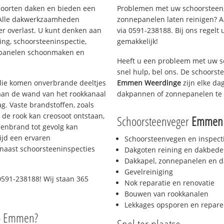
 soorten daken en bieden een
Problemen met uw schoorsteen,
 Alle dakwerkzaamheden
zonnepanelen laten reinigen? A
er overlast. U kunt denken aan
via 0591-238188. Bij ons regelt 
ing, schoorsteeninspectie,
gemakkelijk!
nepanelen schoonmaken en
Heeft u een probleem met uw s
snel hulp, bel ons. De schoors
 olie komen onverbrande deeltjes
Emmen Weerdinge
zijn elke da
 aan de wand van het rookkanaal
dakpannen of zonnepanelen te 
g. Vaste brandstoffen, zoals
t de rook kan creosoot ontstaan,
Schoorsteenveger
Emmen 
enbrand tot gevolg kan
ijd een ervaren
Schoorsteenvegen en inspect
naast schoorsteeninspecties
Dakgoten reining en dakbede
Dakkapel, zonnepanelen en d
Gevelreiniging
0591-238188! Wij staan 365
Nok reparatie en renovatie
Bouwen van rookkanalen
Lekkages opsporen en repare
io Emmen?