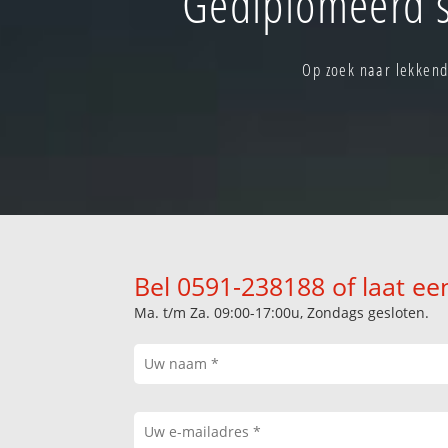
Gediplomeerd 
Op zoek naar lekkend
Bel 0591-238188 of laat ee
Ma. t/m Za. 09:00-17:00u, Zondags gesloten.