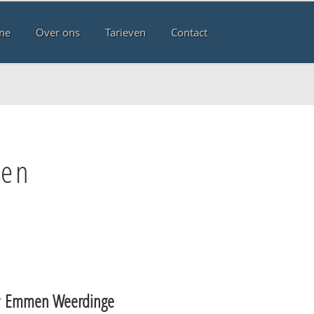
me
Over ons
Tarieven
Contact
men
r
Emmen Weerdinge