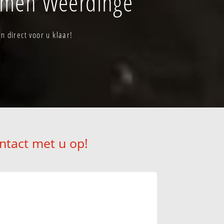
mmen Weerdinge
 direct voor u klaar!
ntact met u op!