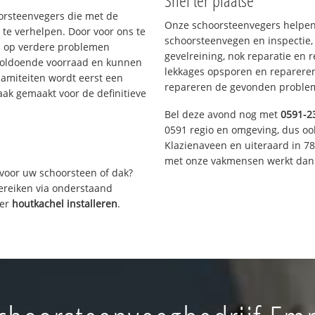
Snel ter plaatse
oorsteenvegers die met de
Onze schoorsteenvegers helpen 
te verhelpen. Door voor ons te
schoorsteenvegen en inspectie,
s op verdere problemen
gevelreining, nok reparatie en 
voldoende voorraad en kunnen
lekkages opsporen en repareren.
lamiteiten wordt eerst een
repareren de gevonden problem
aak gemaakt voor de definitieve
Bel deze avond nog met
0591-2
0591 regio en omgeving, dus oo
Klazienaveen en uiteraard in 7
met onze vakmensen werkt dan 
voor uw schoorsteen of dak?
bereiken via onderstaand
ver
houtkachel installeren
.