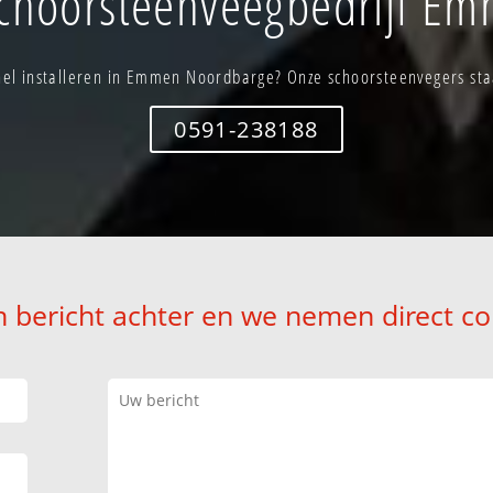
choorsteenveegbedrijf E
el installeren in Emmen Noordbarge? Onze schoorsteenvegers staa
0591-238188
n bericht achter en we nemen direct co