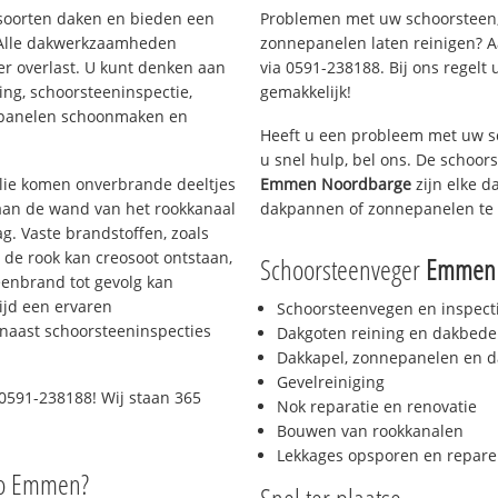
i soorten daken en bieden een
Problemen met uw schoorsteen,
 Alle dakwerkzaamheden
zonnepanelen laten reinigen? A
er overlast. U kunt denken aan
via 0591-238188. Bij ons regelt 
ing, schoorsteeninspectie,
gemakkelijk!
nepanelen schoonmaken en
Heeft u een probleem met uw s
u snel hulp, bel ons. De schoo
 olie komen onverbrande deeltjes
Emmen Noordbarge
zijn elke d
 aan de wand van het rookkanaal
dakpannen of zonnepanelen te 
g. Vaste brandstoffen, zoals
t de rook kan creosoot ontstaan,
Schoorsteenveger
Emmen 
enbrand tot gevolg kan
ijd een ervaren
Schoorsteenvegen en inspect
naast schoorsteeninspecties
Dakgoten reining en dakbede
Dakkapel, zonnepanelen en d
Gevelreiniging
0591-238188! Wij staan 365
Nok reparatie en renovatie
Bouwen van rookkanalen
Lekkages opsporen en repare
io Emmen?