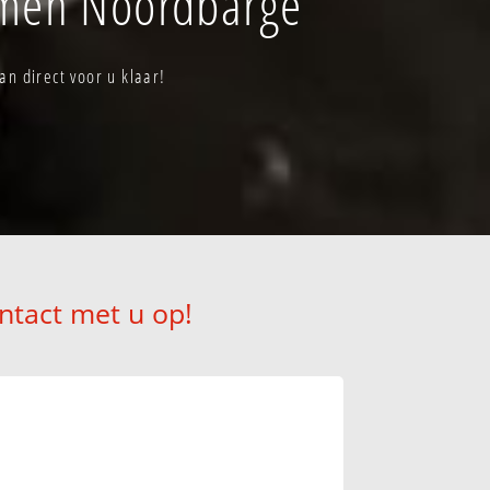
mmen Noordbarge
n direct voor u klaar!
ntact met u op!