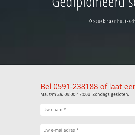
Gediplomeerd s
Op zoek naar houtkach
Bel 0591-238188 of laat ee
Ma. t/m Za. 09:00-17:00u, Zondags gesloten.