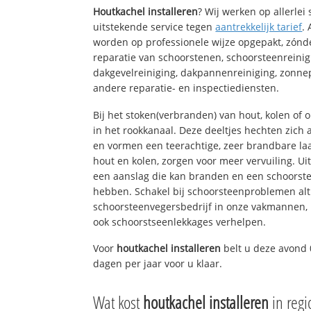
Houtkachel installeren
? Wij werken op allerle
uitstekende service tegen
aantrekkelijk tarief
.
worden op professionele wijze opgepakt, zónd
reparatie van schoorstenen, schoorsteenreinig
dakgevelreiniging, dakpannenreiniging, zon
andere reparatie- en inspectiediensten.
Bij het stoken(verbranden) van hout, kolen of
in het rookkanaal. Deze deeltjes hechten zich
en vormen een teerachtige, zeer brandbare laa
hout en kolen, zorgen voor meer vervuiling. Ui
een aanslag die kan branden en een schoorste
hebben. Schakel bij schoorsteenproblemen alt
schoorsteenvegersbedrijf in onze vakmannen, 
ook schoorstseenlekkages verhelpen.
Voor
houtkachel installeren
belt u deze avond 
dagen per jaar voor u klaar.
Wat kost
houtkachel installeren
in reg