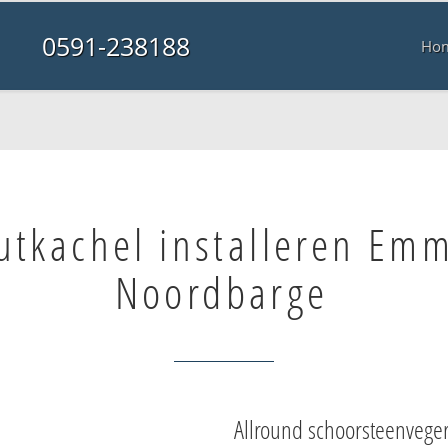
0591-238188
Ho
utkachel installeren Em
Noordbarge
Allround schoorsteenvege