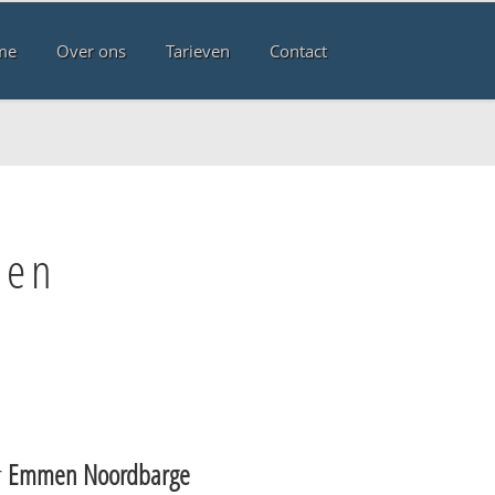
me
Over ons
Tarieven
Contact
men
r
Emmen Noordbarge