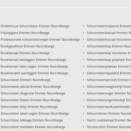
›
Onderhoud Schoorsteen Emmen Noordbarge
Schoorsteeninspectie Emme
›
Prijsopgave Emmen Noordbarge
Schoorsteenkanaal Emmen 
›
Professionele schoorsteenveger Emmen Noordbarge
Schoorsteenkanaal renover
›
Rookgasafvoer Emmen Noordbarge
Schoorsteenkap Emmen Noo
›
Rookkanaal Emmen Noordbarge
Schoorsteenkap monteren 
›
Rookkanaal aanleggen Emmen Noordbarge
Schoorsteenkap plaatsen E
›
Rookkanaal laten vegen Emmen Noordbarge
Schoorsteenplateau Emmen 
›
Rookkanalen aanleggen Emmen Noordbarge
Schoorsteenreparatie Emme
›
Schoorsteen Emmen Noordbarge
Schoorsteenservices Emmen
›
Schoorsteen advies Emmen Noordbarge
Schoorsteenveegbedrijf Em
›
Schoorsteen diagnose Emmen Noordbarge
Schoorsteenveger Emmen N
›
Schoorsteen frezen Emmen Noordbarge
Schoorsteenvegersbedrijf 
›
Schoorsteen klep Emmen Noordbarge
Schoorsteenwerkzaamheden
›
Schoorsteen laten vegen Emmen Noordbarge
Schoorstenen Emmen Noord
›
Schoorsteen lekkage Emmen Noordbarge
Slecht rookkanaal Emmen N
›
Schoorsteen metselen Emmen Noordbarge
Stookkosten Emmen Noordb