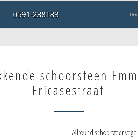
0591-238188
Ho
kkende schoorsteen Em
Ericasestraat
Allround schoorsteenvege