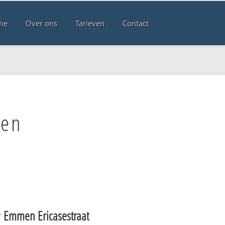
me
Over ons
Tarieven
Contact
men
r
Emmen Ericasestraat