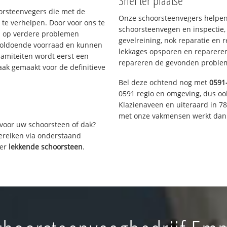
Snel ter plaatse
oorsteenvegers die met de
Onze schoorsteenvegers helpen 
te verhelpen. Door voor ons te
schoorsteenvegen en inspectie,
s op verdere problemen
gevelreining, nok reparatie en 
voldoende voorraad en kunnen
lekkages opsporen en repareren.
lamiteiten wordt eerst een
repareren de gevonden problem
aak gemaakt voor de definitieve
Bel deze ochtend nog met
0591
0591 regio en omgeving, dus oo
Klazienaveen en uiteraard in 7
met onze vakmensen werkt dan 
voor uw schoorsteen of dak?
bereiken via onderstaand
ver
lekkende schoorsteen
.