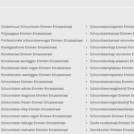
›
Onderhoud Schoorsteen Emmen Ericasestraat
Schoorsteeninspectie Emmen
›
Prijsopgave Emmen Ericasestraat
Schoorsteenkanaal Emmen Er
›
Professionele schoorsteenveger Emmen Ericasestraat
Schoorsteenkanaal renovere
›
Rookgasafvoer Emmen Ericasestraat
Schoorsteenkap Emmen Eric
›
Rookkanaal Emmen Ericasestraat
Schoorsteenkap monteren E
›
Rookkanaal aanleggen Emmen Ericasestraat
Schoorsteenkap plaatsen Em
›
Rookkanaal laten vegen Emmen Ericasestraat
Schoorsteenplateau Emmen E
›
Rookkanalen aanleggen Emmen Ericasestraat
Schoorsteenreparatie Emmen
›
Schoorsteen Emmen Ericasestraat
Schoorsteenservices Emmen 
›
Schoorsteen advies Emmen Ericasestraat
Schoorsteenveegbedrijf Emm
›
Schoorsteen diagnose Emmen Ericasestraat
Schoorsteenveger Emmen Eri
›
Schoorsteen frezen Emmen Ericasestraat
Schoorsteenvegersbedrijf E
›
Schoorsteen klep Emmen Ericasestraat
Schoorsteenwerkzaamheden 
›
Schoorsteen laten vegen Emmen Ericasestraat
Schoorstenen Emmen Ericase
›
Schoorsteen lekkage Emmen Ericasestraat
Slecht rookkanaal Emmen Er
›
Schoorsteen metselen Emmen Ericasestraat
Stookkosten Emmen Ericases