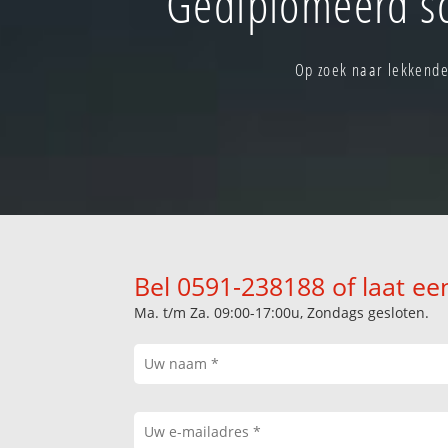
Gediplomeerd sc
Op zoek naar lekkende
Bel 0591-238188 of laat ee
Ma. t/m Za. 09:00-17:00u, Zondags gesloten.