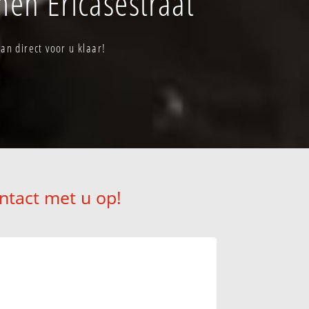
en Ericasestraat
n direct voor u klaar!
ntact met u op!