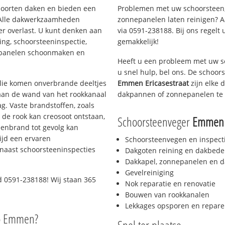
 soorten daken en bieden een
Problemen met uw schoorsteen,
 Alle dakwerkzaamheden
zonnepanelen laten reinigen? A
er overlast. U kunt denken aan
via 0591-238188. Bij ons regelt 
ing, schoorsteeninspectie,
gemakkelijk!
nepanelen schoonmaken en
Heeft u een probleem met uw s
u snel hulp, bel ons. De schoo
 olie komen onverbrande deeltjes
Emmen Ericasestraat
zijn elke 
 aan de wand van het rookkanaal
dakpannen of zonnepanelen te 
g. Vaste brandstoffen, zoals
t de rook kan creosoot ontstaan,
Schoorsteenveger
Emmen E
enbrand tot gevolg kan
ijd een ervaren
Schoorsteenvegen en inspect
naast schoorsteeninspecties
Dakgoten reining en dakbede
Dakkapel, zonnepanelen en d
Gevelreiniging
d 0591-238188! Wij staan 365
Nok reparatie en renovatie
Bouwen van rookkanalen
Lekkages opsporen en repare
io Emmen?