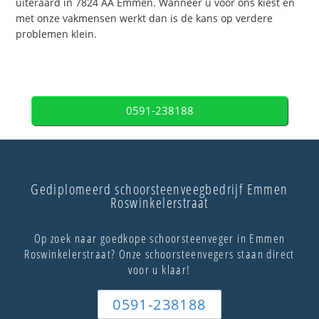
uiteraard in 7824 AA Emmen. Wanneer u voor ons kiest en
met onze vakmensen werkt dan is de kans op verdere
problemen klein.
0591-238188
Gediplomeerd schoorsteenveegbedrijf Emmen
Roswinkelerstraat
Op zoek naar goedkope schoorsteenveger in Emmen
Roswinkelerstraat? Onze schoorsteenvegers staan direct
voor u klaar!
0591-238188