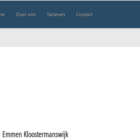
me
Over ons
Tarieven
Contact
n
r
Emmen Kloostermanswijk