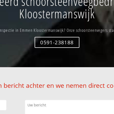
eerd schoorsteenveegbedr
Kloostermanswijk
nspectie in Emmen Kloostermanswijk? Onze schoorsteenvegers staa
0591-238188
n bericht achter en we nemen direct co