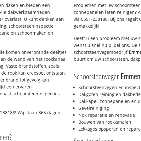
rten daken en bieden een
Problemen met uw schoorsteen,
 Alle dakwerkzaamheden
zonnepanelen laten reinigen? A
er overlast. U kunt denken aan
via 0591-238188. Bij ons regelt 
ing, schoorsteeninspectie,
gemakkelijk!
nepanelen schoonmaken en
Heeft u een probleem met uw s
wenst u snel hulp, bel ons. De
 olie komen onverbrande deeltjes
schoorsteenvegersbedrijf
Emme
 aan de wand van het rookkanaal
buurt om uw schoorsteen, dakp
g. Vaste brandstoffen, zoals
t de rook kan creosoot ontstaan,
Schoorsteenveger
Emmen 
enbrand tot gevolg kan
ijd een ervaren
Schoorsteenvegen en inspect
naast schoorsteeninspecties
Dakgoten reining en dakbede
Dakkapel, zonnepanelen en d
Gevelreiniging
238188! Wij staan 365 dagen
Nok reparatie en renovatie
Bouwen van rookkanalen
Lekkages opsporen en repare
men?