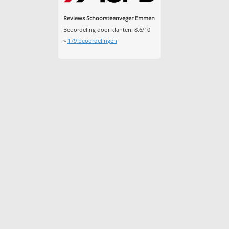
Reviews Schoorsteenveger Emmen
Beoordeling door klanten:
8.6
/
10
»
179
beoordelingen