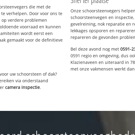
Snel ter plaatse
oorsteenvegers die met de
Onze schoorsteenvegers helpen 
te verhelpen. Door voor ons te
schoorsteenvegen en inspectie,
s op verdere problemen
gevelreining, nok reparatie en 
voldoende voorraad en kunnen
lekkages opsporen en repareren.
lamiteiten wordt eerst een
repareren de gevonden problem
aak gemaakt voor de definitieve
Bel deze avond nog met
0591-2
0591 regio en omgeving, dus oo
Klazienaveen en uiteraard in 7
met onze vakmensen werkt dan 
voor uw schoorsteen of dak?
bereiken via onderstaand
ver
camera inspectie
.