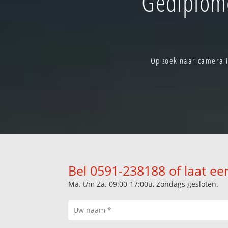
Gediplom
Op zoek naar camera i
Bel 0591-238188 of laat ee
Ma. t/m Za. 09:00-17:00u, Zondags gesloten.