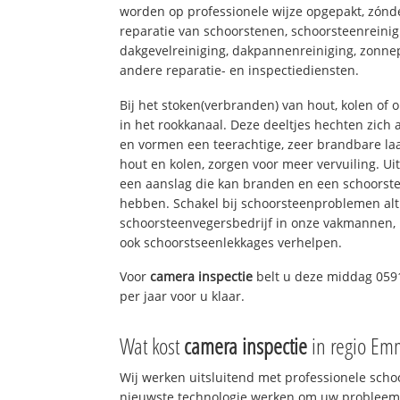
worden op professionele wijze opgepakt, zónd
reparatie van schoorstenen, schoorsteenreinig
dakgevelreiniging, dakpannenreiniging, zon
andere reparatie- en inspectiediensten.
Bij het stoken(verbranden) van hout, kolen of
in het rookkanaal. Deze deeltjes hechten zich
en vormen een teerachtige, zeer brandbare laa
hout en kolen, zorgen voor meer vervuiling. Ui
een aanslag die kan branden en een schoorste
hebben. Schakel bij schoorsteenproblemen alt
schoorsteenvegersbedrijf in onze vakmannen, 
ook schoorstseenlekkages verhelpen.
Voor
camera inspectie
belt u deze middag 059
per jaar voor u klaar.
Wat kost
camera inspectie
in regio Em
Wij werken uitsluitend met professionele sch
nieuwste technologie werken om uw probleem 