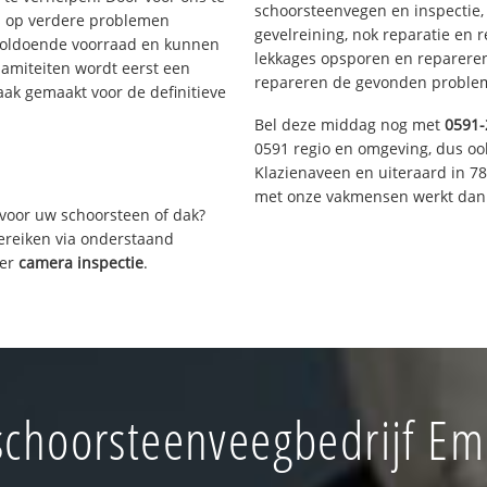
schoorsteenvegen en inspectie,
s op verdere problemen
gevelreining, nok reparatie en 
voldoende voorraad en kunnen
lekkages opsporen en repareren.
lamiteiten wordt eerst een
repareren de gevonden problem
aak gemaakt voor de definitieve
Bel deze middag nog met
0591-
0591 regio en omgeving, dus oo
Klazienaveen en uiteraard in 7
met onze vakmensen werkt dan 
voor uw schoorsteen of dak?
bereiken via onderstaand
ver
camera inspectie
.
schoorsteenveegbedrijf E