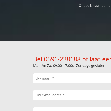
Op zoek naar camer
Bel 0591-238188 of laat ee
Ma. t/m Za. 09:00-17:00u, Zondags gesloten.