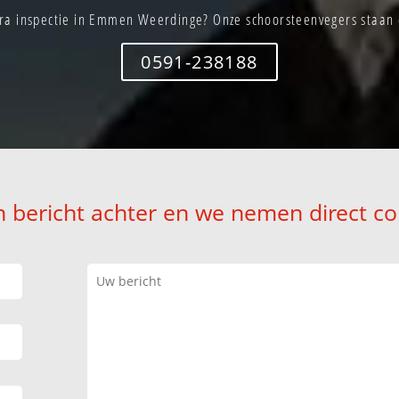
a inspectie in Emmen Weerdinge? Onze schoorsteenvegers staan d
0591-238188
n bericht achter en we nemen direct co