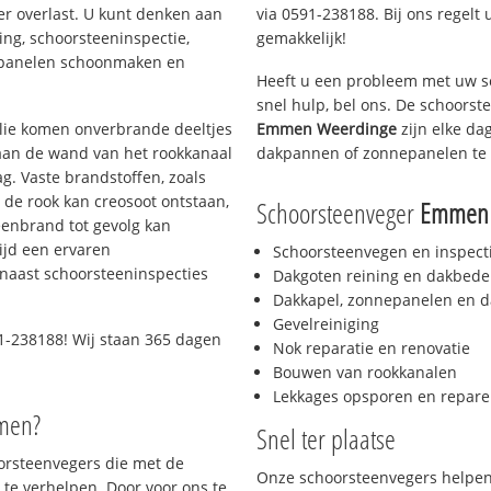
er overlast. U kunt denken aan
via 0591-238188. Bij ons regelt 
ing, schoorsteeninspectie,
gemakkelijk!
nepanelen schoonmaken en
Heeft u een probleem met uw s
snel hulp, bel ons. De schoors
 olie komen onverbrande deeltjes
Emmen Weerdinge
zijn elke da
 aan de wand van het rookkanaal
dakpannen of zonnepanelen te 
g. Vaste brandstoffen, zoals
t de rook kan creosoot ontstaan,
Schoorsteenveger
Emmen 
enbrand tot gevolg kan
ijd een ervaren
Schoorsteenvegen en inspect
naast schoorsteeninspecties
Dakgoten reining en dakbede
Dakkapel, zonnepanelen en d
Gevelreiniging
1-238188! Wij staan 365 dagen
Nok reparatie en renovatie
Bouwen van rookkanalen
Lekkages opsporen en repare
men?
Snel ter plaatse
oorsteenvegers die met de
Onze schoorsteenvegers helpen 
te verhelpen. Door voor ons te