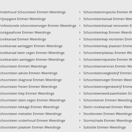
›
Onderhoud Schoorsteen Emmen Weerdinge
Schoorsteeninspectie Emmen W
›
Prijsopgave Emmen Weerdinge
Schoorsteenkanaal Emmen Wee
›
Professionele schoorsteenveger Emmen Weerdinge
Schoorsteenkanaal renoveren
›
Rookgasafvoer Emmen Weerdinge
Schoorsteenkap Emmen Weerd
›
Rookkanaal Emmen Weerdinge
Schoorsteenkap monteren Emm
›
Rookkanaal aanleggen Emmen Weerdinge
Schoorsteenkap plaatsen Emm
›
Rookkanaal laten vegen Emmen Weerdinge
Schoorsteenplateau Emmen We
›
Rookkanalen aanleggen Emmen Weerdinge
Schoorsteenreparatie Emmen W
›
Schoorsteen Emmen Weerdinge
Schoorsteenservices Emmen We
›
Schoorsteen advies Emmen Weerdinge
Schoorsteenveegbedrijf Emmen
›
Schoorsteen diagnose Emmen Weerdinge
Schoorsteenveger Emmen Weer
›
Schoorsteen frezen Emmen Weerdinge
Schoorsteenvegersbedrijf Emm
›
Schoorsteen klep Emmen Weerdinge
Schoorsteenwerkzaamheden E
›
Schoorsteen laten vegen Emmen Weerdinge
Schoorstenen Emmen Weerdin
›
Schoorsteen lekkage Emmen Weerdinge
Slecht rookkanaal Emmen Weer
›
Schoorsteen metselen Emmen Weerdinge
Stookkosten Emmen Weerding
›
Schoorsteen onderhoud Emmen Weerdinge
Stormschade Emmen Weerding
›
Schoorsteen plaatsen Emmen Weerdinge
Subsidie Emmen Weerdinge