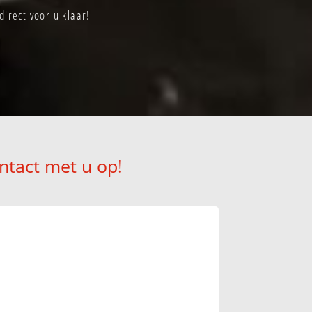
irect voor u klaar!
ntact met u op!