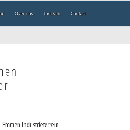
me
Over ons
Tarieven
Contact
men
er
r
Emmen Industrieterrein