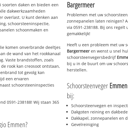
Bargermeer
lei soorten daken en bieden een
 Alle dakwerkzaamheden
Problemen met uw schoorsteen,
er overlast. U kunt denken aan
zonnepanelen laten reinigen? A
ing, schoorsteeninspectie,
via 0591-238188. Bij ons regelt 
nepanelen schoonmaken en
gemakkelijk!
Heeft u een probleem met uw s
 olie komen onverbrande deeltjes
Bargermeer
en wenst u snel hul
 aan de wand van het rookkanaal
schoorsteenvegersbedrijf
Emmen
g. Vaste brandstoffen, zoals
bij u in de buurt om uw schoor
t de rook kan creosoot ontstaan,
herstellen.
enbrand tot gevolg kan
ijd een ervaren
Schoorsteenveger
Emmen I
naast schoorsteeninspecties
bij:
end 0591-238188! Wij staan 365
Schoorsteenvegen en inspect
Dakgoten reining en dakbede
Dakkapel, zonnepanelen en d
egio Emmen?
Gevelreiniging