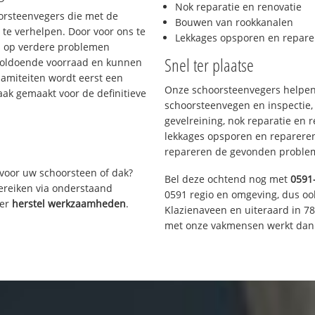
Nok reparatie en renovatie
oorsteenvegers die met de
Bouwen van rookkanalen
te verhelpen. Door voor ons te
Lekkages opsporen en repare
s op verdere problemen
Snel ter plaatse
voldoende voorraad en kunnen
lamiteiten wordt eerst een
Onze schoorsteenvegers helpen 
aak gemaakt voor de definitieve
schoorsteenvegen en inspectie,
gevelreining, nok reparatie en 
lekkages opsporen en repareren.
repareren de gevonden problem
voor uw schoorsteen of dak?
Bel deze ochtend nog met
0591
bereiken via onderstaand
0591 regio en omgeving, dus oo
ver
herstel werkzaamheden
.
Klazienaveen en uiteraard in 7
met onze vakmensen werkt dan 