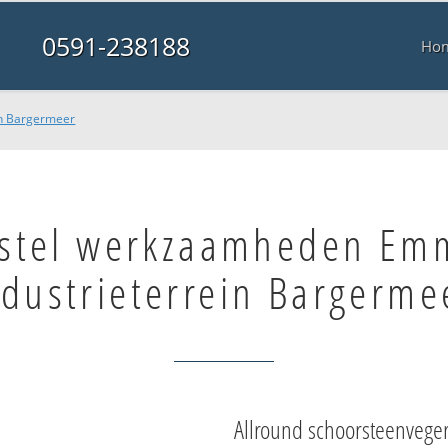
0591-238188
Ho
in Bargermeer
stel werkzaamheden Em
ndustrieterrein Bargerme
Allround schoorsteenvege