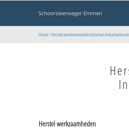
Schoorsteenveger Emmen
Home
›
Herstel werkzaamheden Emmen Industrieterre
Her
I
Herstel werkzaamheden