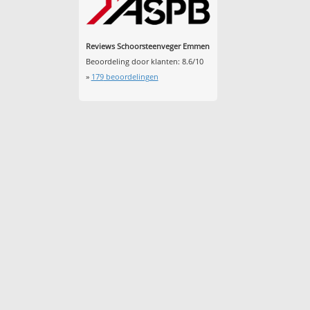
Reviews Schoorsteenveger Emmen
Beoordeling door klanten:
8.6
/
10
»
179
beoordelingen