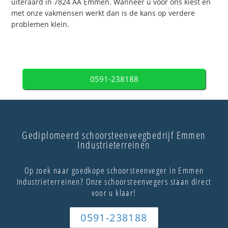
uiteraard in 7824 AA Emmen. Wanneer u voor ons kiest en
met onze vakmensen werkt dan is de kans op verdere
problemen klein.
0591-238188
Gediplomeerd schoorsteenveegbedrijf Emmen
Industrieterreinen
Op zoek naar goedkope schoorsteenveger in Emmen
Industrieterreinen? Onze schoorsteenvegers staan direct
voor u klaar!
0591-238188