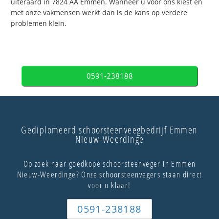
uiteraard in 7824 AA Emmen. Wanneer u voor ons kiest en
met onze vakmensen werkt dan is de kans op verdere
problemen klein.
0591-238188
Gediplomeerd schoorsteenveegbedrijf Emmen
Nieuw-Weerdinge
Op zoek naar goedkope schoorsteenveger in Emmen
Nieuw-Weerdinge? Onze schoorsteenvegers staan direct
voor u klaar!
0591-238188