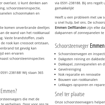
er overlast. U kunt denken aan
via 0591-238188. Bij ons regelt 
ing, schoorsteeninspectie,
gemakkelijk!
nepanelen schoonmaken en
Heeft u een probleem met uw s
u snel hulp, bel ons. De schoo
 olie komen onverbrande deeltjes
Emmen Delftlanden
zijn elke d
 aan de wand van het rookkanaal
dakpannen of zonnepanelen te 
g. Vaste brandstoffen, zoals
t de rook kan creosoot ontstaan,
Schoorsteenveger
Emmen 
enbrand tot gevolg kan
ijd een ervaren
Schoorsteenvegen en inspect
naast schoorsteeninspecties
Dakgoten reining en dakbede
Dakkapel, zonnepanelen en d
Gevelreiniging
 0591-238188! Wij staan 365
Nok reparatie en renovatie
Bouwen van rookkanalen
Lekkages opsporen en repare
o Emmen?
Snel ter plaatse
oorsteenvegers die met de
Onze schoorsteenvegers helpen 
te verhelpen. Door voor ons te