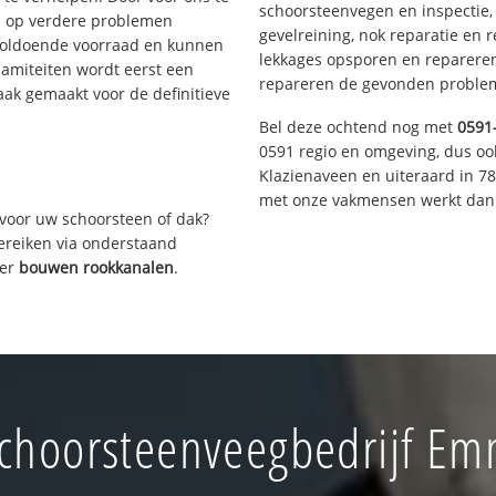
schoorsteenvegen en inspectie,
s op verdere problemen
gevelreining, nok reparatie en 
voldoende voorraad en kunnen
lekkages opsporen en repareren.
lamiteiten wordt eerst een
repareren de gevonden problem
aak gemaakt voor de definitieve
Bel deze ochtend nog met
0591
0591 regio en omgeving, dus oo
Klazienaveen en uiteraard in 7
met onze vakmensen werkt dan 
voor uw schoorsteen of dak?
bereiken via onderstaand
ver
bouwen rookkanalen
.
choorsteenveegbedrijf Em