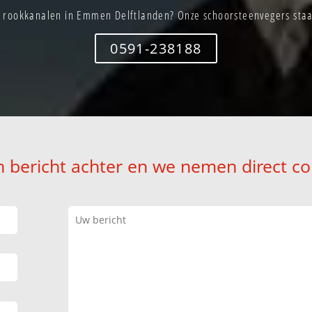
rookkanalen in Emmen Delftlanden? Onze schoorsteenvegers staan
0591-238188
n bericht achter en we nemen direct co