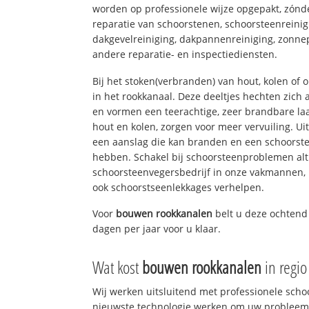
worden op professionele wijze opgepakt, zónd
reparatie van schoorstenen, schoorsteenreinig
dakgevelreiniging, dakpannenreiniging, zon
andere reparatie- en inspectiediensten.
Bij het stoken(verbranden) van hout, kolen of
in het rookkanaal. Deze deeltjes hechten zich
en vormen een teerachtige, zeer brandbare laa
hout en kolen, zorgen voor meer vervuiling. Ui
een aanslag die kan branden en een schoorste
hebben. Schakel bij schoorsteenproblemen alt
schoorsteenvegersbedrijf in onze vakmannen, 
ook schoorstseenlekkages verhelpen.
Voor
bouwen rookkanalen
belt u deze ochtend
dagen per jaar voor u klaar.
Wat kost
bouwen rookkanalen
in regi
Wij werken uitsluitend met professionele sch
nieuwste technologie werken om uw probleem 