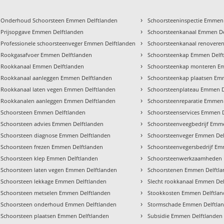
›
Onderhoud Schoorsteen Emmen Delftlanden
Schoorsteeninspectie Emmen
›
Prijsopgave Emmen Delftlanden
Schoorsteenkanaal Emmen De
›
Professionele schoorsteenveger Emmen Delftlanden
Schoorsteenkanaal renovere
›
Rookgasafvoer Emmen Delftlanden
Schoorsteenkap Emmen Delf
›
Rookkanaal Emmen Delftlanden
Schoorsteenkap monteren E
›
Rookkanaal aanleggen Emmen Delftlanden
Schoorsteenkap plaatsen Em
›
Rookkanaal laten vegen Emmen Delftlanden
Schoorsteenplateau Emmen D
›
Rookkanalen aanleggen Emmen Delftlanden
Schoorsteenreparatie Emmen
›
Schoorsteen Emmen Delftlanden
Schoorsteenservices Emmen 
›
Schoorsteen advies Emmen Delftlanden
Schoorsteenveegbedrijf Emm
›
Schoorsteen diagnose Emmen Delftlanden
Schoorsteenveger Emmen Del
›
Schoorsteen frezen Emmen Delftlanden
Schoorsteenvegersbedrijf Em
›
Schoorsteen klep Emmen Delftlanden
Schoorsteenwerkzaamheden 
›
Schoorsteen laten vegen Emmen Delftlanden
Schoorstenen Emmen Delftl
›
Schoorsteen lekkage Emmen Delftlanden
Slecht rookkanaal Emmen De
›
Schoorsteen metselen Emmen Delftlanden
Stookkosten Emmen Delftla
›
Schoorsteen onderhoud Emmen Delftlanden
Stormschade Emmen Delftla
›
Schoorsteen plaatsen Emmen Delftlanden
Subsidie Emmen Delftlanden