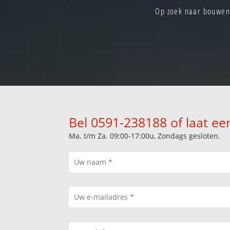
Op zoek naar bouwen 
Bel 0591-238188 of laat ee
Ma. t/m Za. 09:00-17:00u, Zondags gesloten.