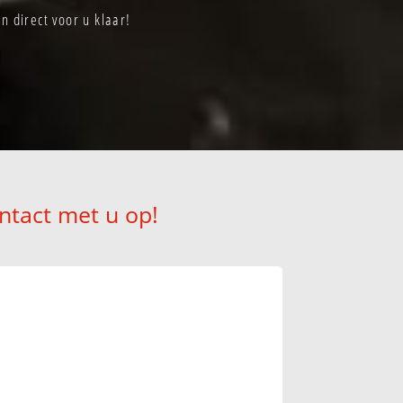
 direct voor u klaar!
ntact met u op!