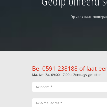
Gediplomeerd s
Op zoek naar zonnepan
Bel 0591-238188 of laat ee
Ma. t/m Za. 09:00-17:00u, Zondags gesloten.