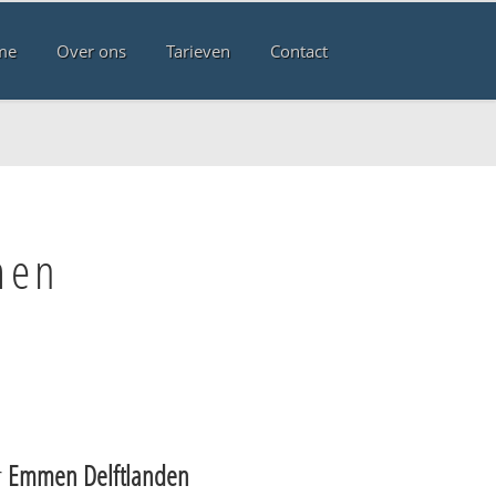
me
Over ons
Tarieven
Contact
men
r
Emmen Delftlanden