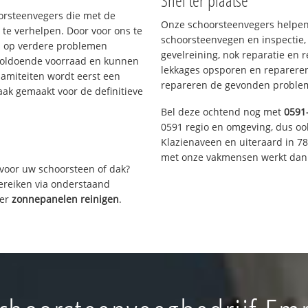
Snel ter plaatse
oorsteenvegers die met de
Onze schoorsteenvegers helpen 
te verhelpen. Door voor ons te
schoorsteenvegen en inspectie,
s op verdere problemen
gevelreining, nok reparatie en 
voldoende voorraad en kunnen
lekkages opsporen en repareren.
lamiteiten wordt eerst een
repareren de gevonden problem
aak gemaakt voor de definitieve
Bel deze ochtend nog met
0591
0591 regio en omgeving, dus oo
Klazienaveen en uiteraard in 7
met onze vakmensen werkt dan 
voor uw schoorsteen of dak?
bereiken via onderstaand
ver
zonnepanelen reinigen
.