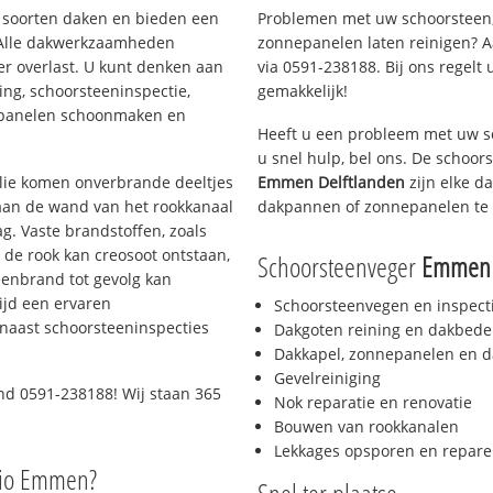
ei soorten daken en bieden een
Problemen met uw schoorsteen,
 Alle dakwerkzaamheden
zonnepanelen laten reinigen? A
er overlast. U kunt denken aan
via 0591-238188. Bij ons regelt 
ing, schoorsteeninspectie,
gemakkelijk!
nepanelen schoonmaken en
Heeft u een probleem met uw s
u snel hulp, bel ons. De schoo
 olie komen onverbrande deeltjes
Emmen Delftlanden
zijn elke d
 aan de wand van het rookkanaal
dakpannen of zonnepanelen te 
g. Vaste brandstoffen, zoals
t de rook kan creosoot ontstaan,
Schoorsteenveger
Emmen 
enbrand tot gevolg kan
ijd een ervaren
Schoorsteenvegen en inspect
naast schoorsteeninspecties
Dakgoten reining en dakbede
Dakkapel, zonnepanelen en d
Gevelreiniging
nd 0591-238188! Wij staan 365
Nok reparatie en renovatie
Bouwen van rookkanalen
Lekkages opsporen en repare
gio Emmen?