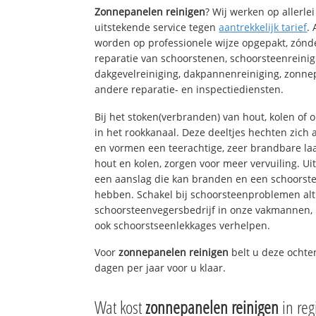
Zonnepanelen reinigen
? Wij werken op allerl
uitstekende service tegen
aantrekkelijk tarief
.
worden op professionele wijze opgepakt, zónd
reparatie van schoorstenen, schoorsteenreinig
dakgevelreiniging, dakpannenreiniging, zon
andere reparatie- en inspectiediensten.
Bij het stoken(verbranden) van hout, kolen of
in het rookkanaal. Deze deeltjes hechten zich
en vormen een teerachtige, zeer brandbare laa
hout en kolen, zorgen voor meer vervuiling. Ui
een aanslag die kan branden en een schoorste
hebben. Schakel bij schoorsteenproblemen alt
schoorsteenvegersbedrijf in onze vakmannen, 
ook schoorstseenlekkages verhelpen.
Voor
zonnepanelen reinigen
belt u deze ochte
dagen per jaar voor u klaar.
Wat kost
zonnepanelen reinigen
in re