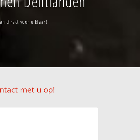
men Delftlanden
n direct voor u klaar!
ntact met u op!