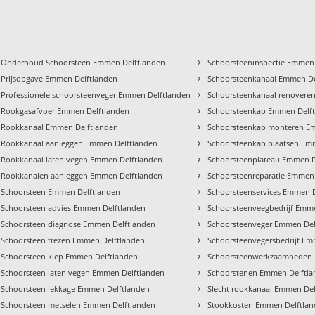
›
Onderhoud Schoorsteen Emmen Delftlanden
Schoorsteeninspectie Emmen
›
Prijsopgave Emmen Delftlanden
Schoorsteenkanaal Emmen De
›
Professionele schoorsteenveger Emmen Delftlanden
Schoorsteenkanaal renovere
›
Rookgasafvoer Emmen Delftlanden
Schoorsteenkap Emmen Delf
›
Rookkanaal Emmen Delftlanden
Schoorsteenkap monteren E
›
Rookkanaal aanleggen Emmen Delftlanden
Schoorsteenkap plaatsen Em
›
Rookkanaal laten vegen Emmen Delftlanden
Schoorsteenplateau Emmen D
›
Rookkanalen aanleggen Emmen Delftlanden
Schoorsteenreparatie Emmen
›
Schoorsteen Emmen Delftlanden
Schoorsteenservices Emmen 
›
Schoorsteen advies Emmen Delftlanden
Schoorsteenveegbedrijf Emm
›
Schoorsteen diagnose Emmen Delftlanden
Schoorsteenveger Emmen Del
›
Schoorsteen frezen Emmen Delftlanden
Schoorsteenvegersbedrijf Em
›
Schoorsteen klep Emmen Delftlanden
Schoorsteenwerkzaamheden 
›
Schoorsteen laten vegen Emmen Delftlanden
Schoorstenen Emmen Delftl
›
Schoorsteen lekkage Emmen Delftlanden
Slecht rookkanaal Emmen De
›
Schoorsteen metselen Emmen Delftlanden
Stookkosten Emmen Delftla