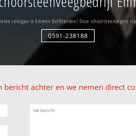
choorsteenveegbedrijf Em
elen reinigen in Emmen Delftlanden? Onze schoorsteenvegers staa
0591-238188
n bericht achter en we nemen direct co