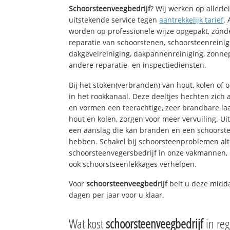
Schoorsteenveegbedrijf
? Wij werken op allerl
uitstekende service tegen
aantrekkelijk tarief
.
worden op professionele wijze opgepakt, zónd
reparatie van schoorstenen, schoorsteenreinig
dakgevelreiniging, dakpannenreiniging, zon
andere reparatie- en inspectiediensten.
Bij het stoken(verbranden) van hout, kolen of
in het rookkanaal. Deze deeltjes hechten zich
en vormen een teerachtige, zeer brandbare laa
hout en kolen, zorgen voor meer vervuiling. Ui
een aanslag die kan branden en een schoorste
hebben. Schakel bij schoorsteenproblemen alt
schoorsteenvegersbedrijf in onze vakmannen, 
ook schoorstseenlekkages verhelpen.
Voor
schoorsteenveegbedrijf
belt u deze midda
dagen per jaar voor u klaar.
Wat kost
schoorsteenveegbedrijf
in re