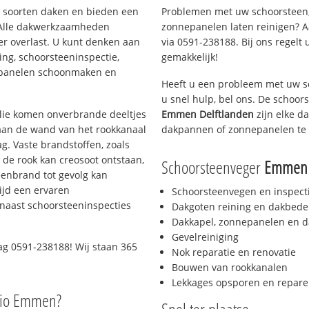
ei soorten daken en bieden een
Problemen met uw schoorsteen,
 Alle dakwerkzaamheden
zonnepanelen laten reinigen? A
er overlast. U kunt denken aan
via 0591-238188. Bij ons regelt 
ing, schoorsteeninspectie,
gemakkelijk!
nepanelen schoonmaken en
Heeft u een probleem met uw s
u snel hulp, bel ons. De schoo
 olie komen onverbrande deeltjes
Emmen Delftlanden
zijn elke d
 aan de wand van het rookkanaal
dakpannen of zonnepanelen te 
g. Vaste brandstoffen, zoals
t de rook kan creosoot ontstaan,
Schoorsteenveger
Emmen 
enbrand tot gevolg kan
ijd een ervaren
Schoorsteenvegen en inspect
naast schoorsteeninspecties
Dakgoten reining en dakbede
Dakkapel, zonnepanelen en d
Gevelreiniging
g 0591-238188! Wij staan 365
Nok reparatie en renovatie
Bouwen van rookkanalen
Lekkages opsporen en repare
gio Emmen?