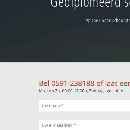
Gediplomeerd s
Op zoek naar schoorst
Bel 0591-238188 of laat ee
Ma. t/m Za. 09:00-17:00u, Zondags gesloten.