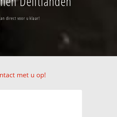
men Delftlanden
n direct voor u klaar!
ntact met u op!