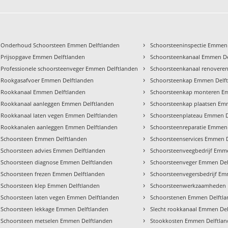
›
Onderhoud Schoorsteen Emmen Delftlanden
Schoorsteeninspectie Emmen
›
Prijsopgave Emmen Delftlanden
Schoorsteenkanaal Emmen De
›
Professionele schoorsteenveger Emmen Delftlanden
Schoorsteenkanaal renovere
›
Rookgasafvoer Emmen Delftlanden
Schoorsteenkap Emmen Delf
›
Rookkanaal Emmen Delftlanden
Schoorsteenkap monteren E
›
Rookkanaal aanleggen Emmen Delftlanden
Schoorsteenkap plaatsen Em
›
Rookkanaal laten vegen Emmen Delftlanden
Schoorsteenplateau Emmen D
›
Rookkanalen aanleggen Emmen Delftlanden
Schoorsteenreparatie Emmen
›
Schoorsteen Emmen Delftlanden
Schoorsteenservices Emmen 
›
Schoorsteen advies Emmen Delftlanden
Schoorsteenveegbedrijf Emm
›
Schoorsteen diagnose Emmen Delftlanden
Schoorsteenveger Emmen Del
›
Schoorsteen frezen Emmen Delftlanden
Schoorsteenvegersbedrijf Em
›
Schoorsteen klep Emmen Delftlanden
Schoorsteenwerkzaamheden 
›
Schoorsteen laten vegen Emmen Delftlanden
Schoorstenen Emmen Delftl
›
Schoorsteen lekkage Emmen Delftlanden
Slecht rookkanaal Emmen De
›
Schoorsteen metselen Emmen Delftlanden
Stookkosten Emmen Delftla