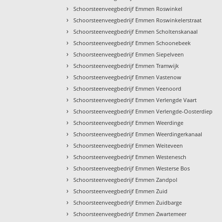
›
Schoorsteenveegbedrijf Emmen Roswinkel
›
Schoorsteenveegbedrijf Emmen Roswinkelerstraat
›
Schoorsteenveegbedrijf Emmen Scholtenskanaal
›
Schoorsteenveegbedrijf Emmen Schoonebeek
›
Schoorsteenveegbedrijf Emmen Siepelveen
›
Schoorsteenveegbedrijf Emmen Tramwijk
›
Schoorsteenveegbedrijf Emmen Vastenow
›
Schoorsteenveegbedrijf Emmen Veenoord
›
Schoorsteenveegbedrijf Emmen Verlengde Vaart
›
Schoorsteenveegbedrijf Emmen Verlengde-Oosterdiep
›
Schoorsteenveegbedrijf Emmen Weerdinge
›
Schoorsteenveegbedrijf Emmen Weerdingerkanaal
›
Schoorsteenveegbedrijf Emmen Weiteveen
›
Schoorsteenveegbedrijf Emmen Westenesch
›
Schoorsteenveegbedrijf Emmen Westerse Bos
›
Schoorsteenveegbedrijf Emmen Zandpol
›
Schoorsteenveegbedrijf Emmen Zuid
›
Schoorsteenveegbedrijf Emmen Zuidbarge
›
Schoorsteenveegbedrijf Emmen Zwartemeer