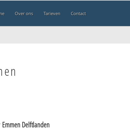
me
Over ons
Tarieven
Contact
men
r
Emmen Delftlanden