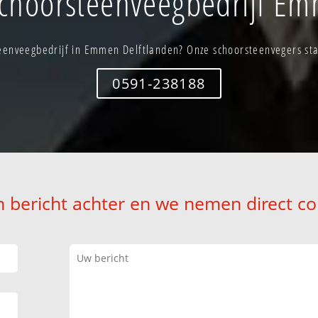
choorsteenveegbedrijf Em
eenveegbedrijf in Emmen Delftlanden? Onze schoorsteenvegers staa
0591-238188
n bericht achter en we nemen direct co