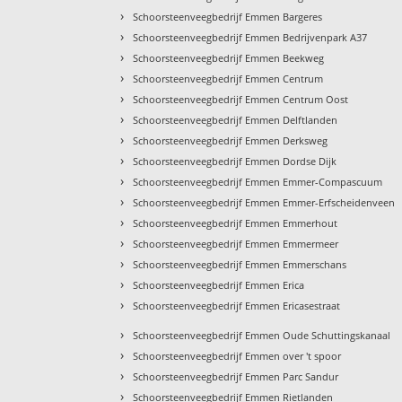
›
Schoorsteenveegbedrijf Emmen Bargeres
›
Schoorsteenveegbedrijf Emmen Bedrijvenpark A37
›
Schoorsteenveegbedrijf Emmen Beekweg
›
Schoorsteenveegbedrijf Emmen Centrum
›
Schoorsteenveegbedrijf Emmen Centrum Oost
›
Schoorsteenveegbedrijf Emmen Delftlanden
›
Schoorsteenveegbedrijf Emmen Derksweg
›
Schoorsteenveegbedrijf Emmen Dordse Dijk
›
Schoorsteenveegbedrijf Emmen Emmer-Compascuum
›
Schoorsteenveegbedrijf Emmen Emmer-Erfscheidenveen
›
Schoorsteenveegbedrijf Emmen Emmerhout
›
Schoorsteenveegbedrijf Emmen Emmermeer
›
Schoorsteenveegbedrijf Emmen Emmerschans
›
Schoorsteenveegbedrijf Emmen Erica
›
Schoorsteenveegbedrijf Emmen Ericasestraat
›
Schoorsteenveegbedrijf Emmen Oude Schuttingskanaal
›
Schoorsteenveegbedrijf Emmen over 't spoor
›
Schoorsteenveegbedrijf Emmen Parc Sandur
›
Schoorsteenveegbedrijf Emmen Rietlanden