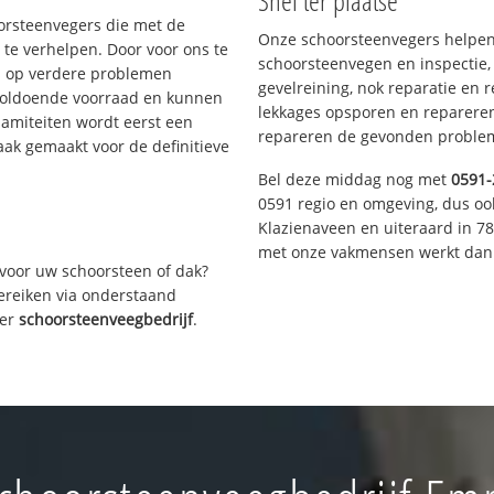
Snel ter plaatse
oorsteenvegers die met de
Onze schoorsteenvegers helpen 
te verhelpen. Door voor ons te
schoorsteenvegen en inspectie,
s op verdere problemen
gevelreining, nok reparatie en 
voldoende voorraad en kunnen
lekkages opsporen en repareren.
lamiteiten wordt eerst een
repareren de gevonden problem
aak gemaakt voor de definitieve
Bel deze middag nog met
0591-
0591 regio en omgeving, dus oo
Klazienaveen en uiteraard in 7
met onze vakmensen werkt dan 
voor uw schoorsteen of dak?
bereiken via onderstaand
ver
schoorsteenveegbedrijf
.