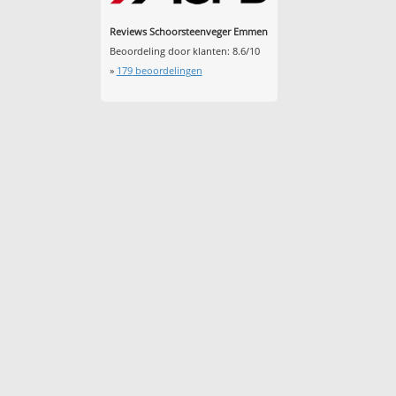
Reviews Schoorsteenveger Emmen
Beoordeling door klanten:
8.6
/
10
»
179
beoordelingen