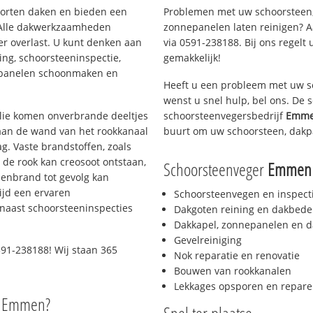
soorten daken en bieden een
Problemen met uw schoorsteen,
 Alle dakwerkzaamheden
zonnepanelen laten reinigen? A
er overlast. U kunt denken aan
via 0591-238188. Bij ons regelt 
ing, schoorsteeninspectie,
gemakkelijk!
nepanelen schoonmaken en
Heeft u een probleem met uw s
wenst u snel hulp, bel ons. De
 olie komen onverbrande deeltjes
schoorsteenvegersbedrijf
Emmen
 aan de wand van het rookkanaal
buurt om uw schoorsteen, dakp
g. Vaste brandstoffen, zoals
t de rook kan creosoot ontstaan,
Schoorsteenveger
Emmen 
enbrand tot gevolg kan
ijd een ervaren
Schoorsteenvegen en inspect
naast schoorsteeninspecties
Dakgoten reining en dakbede
Dakkapel, zonnepanelen en d
Gevelreiniging
591-238188! Wij staan 365
Nok reparatie en renovatie
Bouwen van rookkanalen
Lekkages opsporen en repare
o Emmen?