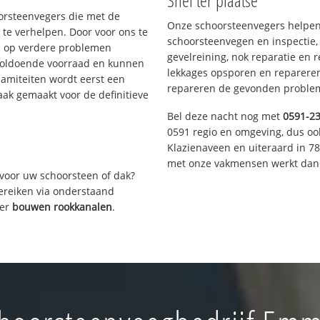
Snel ter plaatse
oorsteenvegers die met de
Onze schoorsteenvegers helpen 
te verhelpen. Door voor ons te
schoorsteenvegen en inspectie,
s op verdere problemen
gevelreining, nok reparatie en 
voldoende voorraad en kunnen
lekkages opsporen en repareren.
lamiteiten wordt eerst een
repareren de gevonden problem
aak gemaakt voor de definitieve
Bel deze nacht nog met
0591-2
0591 regio en omgeving, dus oo
Klazienaveen en uiteraard in 7
met onze vakmensen werkt dan 
voor uw schoorsteen of dak?
bereiken via onderstaand
ver
bouwen rookkanalen
.