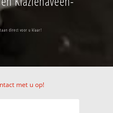
en Klazienaveen-
aan direct voor u klaar!
ntact met u op!