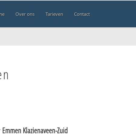
me
Over ons
Tarieven
Contact
en
r
Emmen Klazienaveen-Zuid