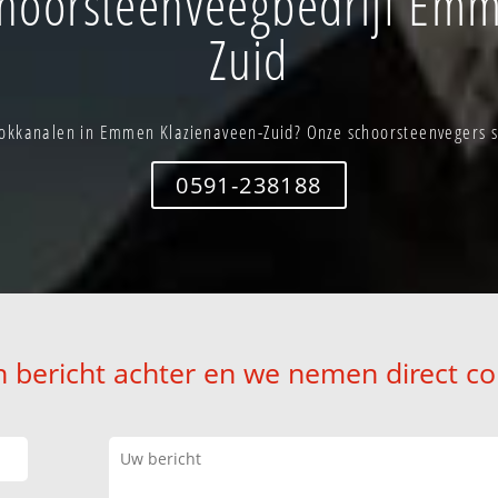
hoorsteenveegbedrijf Emm
Zuid
kkanalen in Emmen Klazienaveen-Zuid? Onze schoorsteenvegers st
0591-238188
n bericht achter en we nemen direct co