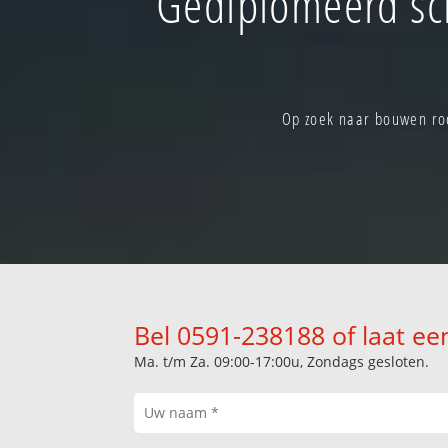
Gediplomeerd sc
Op zoek naar bouwen roo
Bel 0591-238188 of laat ee
Ma. t/m Za. 09:00-17:00u, Zondags gesloten.