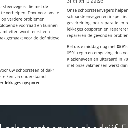
Snel ter plaatse
oorsteenvegers die met de
Onze schoorsteenvegers helpen 
te verhelpen. Door voor ons te
schoorsteenvegen en inspectie,
s op verdere problemen
gevelreining, nok reparatie en 
voldoende voorraad en kunnen
lekkages opsporen en repareren.
lamiteiten wordt eerst een
repareren de gevonden problem
aak gemaakt voor de definitieve
Bel deze middag nog met
0591-
0591 regio en omgeving, dus oo
Klazienaveen en uiteraard in 7
met onze vakmensen werkt dan 
voor uw schoorsteen of dak?
bereiken via onderstaand
ver
lekkages opsporen
.