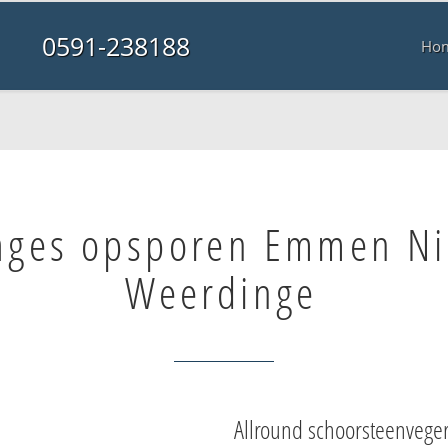
0591-238188
Ho
ages opsporen Emmen N
Weerdinge
Allround schoorsteenvege