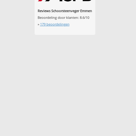
Reviews Schoorsteenveger Emmen
Beoordeling door klanten:
8.6
/
10
»
179
beoordelingen