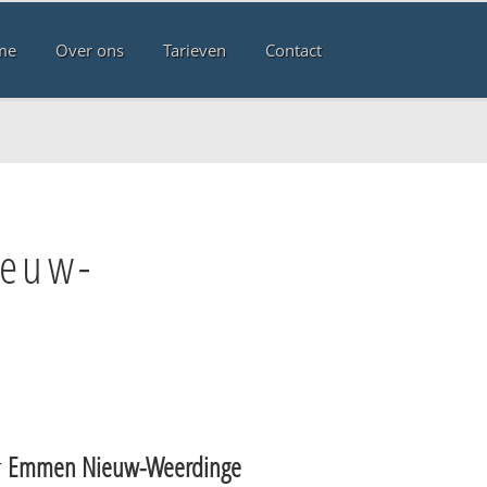
me
Over ons
Tarieven
Contact
ieuw-
r
Emmen Nieuw-Weerdinge