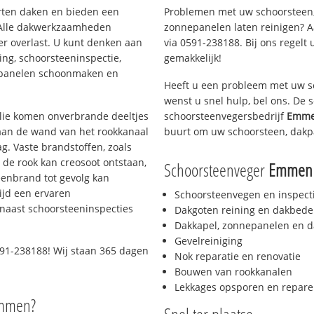
orten daken en bieden een
Problemen met uw schoorsteen,
 Alle dakwerkzaamheden
zonnepanelen laten reinigen? A
er overlast. U kunt denken aan
via 0591-238188. Bij ons regelt 
ing, schoorsteeninspectie,
gemakkelijk!
nepanelen schoonmaken en
Heeft u een probleem met uw s
wenst u snel hulp, bel ons. De
 olie komen onverbrande deeltjes
schoorsteenvegersbedrijf
Emme
 aan de wand van het rookkanaal
buurt om uw schoorsteen, dakp
g. Vaste brandstoffen, zoals
t de rook kan creosoot ontstaan,
Schoorsteenveger
Emmen 
enbrand tot gevolg kan
ijd een ervaren
Schoorsteenvegen en inspect
naast schoorsteeninspecties
Dakgoten reining en dakbede
Dakkapel, zonnepanelen en d
Gevelreiniging
91-238188! Wij staan 365 dagen
Nok reparatie en renovatie
Bouwen van rookkanalen
Lekkages opsporen en repare
Emmen?