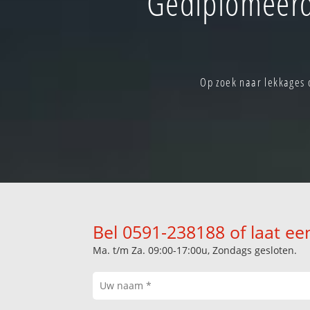
Gediplomeerd
Op zoek naar lekkages
Bel 0591-238188 of laat ee
Ma. t/m Za. 09:00-17:00u, Zondags gesloten.