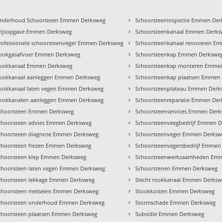
›
nderhoud Schoorsteen Emmen Derksweg
Schoorsteeninspectie Emmen De
›
rijsopgave Emmen Derksweg
Schoorsteenkanaal Emmen Derk
›
rofessionele schoorsteenveger Emmen Derksweg
Schoorsteenkanaal renoveren E
›
ookgasafvoer Emmen Derksweg
Schoorsteenkap Emmen Derkswe
›
ookkanaal Emmen Derksweg
Schoorsteenkap monteren Emme
›
ookkanaal aanleggen Emmen Derksweg
Schoorsteenkap plaatsen Emmen
›
ookkanaal laten vegen Emmen Derksweg
Schoorsteenplateau Emmen Derk
›
ookkanalen aanleggen Emmen Derksweg
Schoorsteenreparatie Emmen De
›
choorsteen Emmen Derksweg
Schoorsteenservices Emmen Der
›
choorsteen advies Emmen Derksweg
Schoorsteenveegbedrijf Emmen 
›
choorsteen diagnose Emmen Derksweg
Schoorsteenveger Emmen Derks
›
choorsteen frezen Emmen Derksweg
Schoorsteenvegersbedrijf Emmen
›
choorsteen klep Emmen Derksweg
Schoorsteenwerkzaamheden Em
›
choorsteen laten vegen Emmen Derksweg
Schoorstenen Emmen Derksweg
›
choorsteen lekkage Emmen Derksweg
Slecht rookkanaal Emmen Derks
›
choorsteen metselen Emmen Derksweg
Stookkosten Emmen Derksweg
›
choorsteen onderhoud Emmen Derksweg
Stormschade Emmen Derksweg
›
choorsteen plaatsen Emmen Derksweg
Subsidie Emmen Derksweg