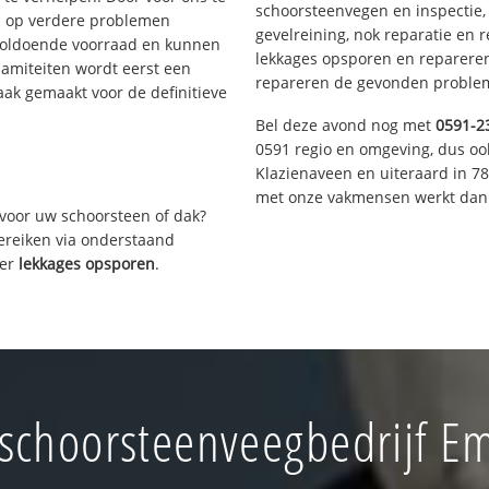
schoorsteenvegen en inspectie,
s op verdere problemen
gevelreining, nok reparatie en 
voldoende voorraad en kunnen
lekkages opsporen en repareren.
lamiteiten wordt eerst een
repareren de gevonden problem
aak gemaakt voor de definitieve
Bel deze avond nog met
0591-2
0591 regio en omgeving, dus oo
Klazienaveen en uiteraard in 7
met onze vakmensen werkt dan 
voor uw schoorsteen of dak?
bereiken via onderstaand
ver
lekkages opsporen
.
schoorsteenveegbedrijf 