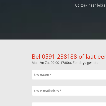
Op zoek naar lekka
Bel 0591-238188 of laat ee
Ma. t/m Za. 09:00-17:00u, Zondags gesloten.