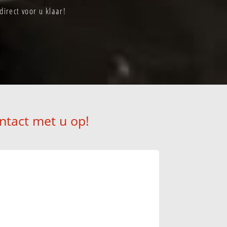
irect voor u klaar!
ntact met u op!