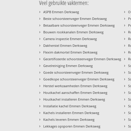
Veel gebruikte vaktermen:
›
›
ASPB Emmen Derksweg
O
›
›
Beste schoorsteenveger Emmen Derksweg
P
›
›
Betaalbare schoorsteenveger Emmen Derksweg
P
›
›
Bouwen rookkanalen Emmen Derksweg
R
›
›
Camera inspectie Emmen Derksweg
R
›
›
Dakherstel Emmen Derksweg
R
›
›
Flexim dakmortel Emmen Derksweg
R
›
›
Gecertificeerde schoorsteenveger Emmen Derksweg
R
›
›
Gevelreiniging Emmen Derksweg
S
›
›
Goede schoorsteenveger Emmen Derksweg
S
›
›
Goedkope schoorsteenveger Emmen Derksweg
S
›
›
Herstel werkzaamheden Emmen Derksweg
S
›
›
Houtkachel aanschaffen Emmen Derksweg
S
›
›
Houtkachel installeren Emmen Derksweg
S
›
›
Installatie kachel Emmen Derksweg
S
›
›
Kachels installeren Emmen Derksweg
S
›
›
Kachels leveren Emmen Derksweg
S
›
›
Lekkages opsporen Emmen Derksweg
S