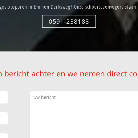
ges opsporen in Emmen Derksweg? Onze schoorsteenvegers staan d
0591-238188
n bericht achter en we nemen direct co