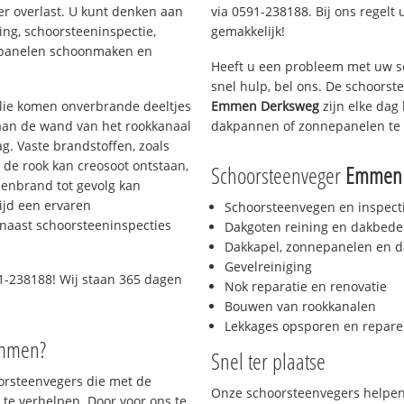
er overlast. U kunt denken aan
via 0591-238188. Bij ons regelt 
ing, schoorsteeninspectie,
gemakkelijk!
nepanelen schoonmaken en
Heeft u een probleem met uw s
snel hulp, bel ons. De schoors
 olie komen onverbrande deeltjes
Emmen Derksweg
zijn elke dag
 aan de wand van het rookkanaal
dakpannen of zonnepanelen te 
g. Vaste brandstoffen, zoals
t de rook kan creosoot ontstaan,
Schoorsteenveger
Emmen 
enbrand tot gevolg kan
ijd een ervaren
Schoorsteenvegen en inspect
naast schoorsteeninspecties
Dakgoten reining en dakbede
Dakkapel, zonnepanelen en d
Gevelreiniging
1-238188! Wij staan 365 dagen
Nok reparatie en renovatie
Bouwen van rookkanalen
Lekkages opsporen en repare
Emmen?
Snel ter plaatse
oorsteenvegers die met de
Onze schoorsteenvegers helpen 
te verhelpen. Door voor ons te