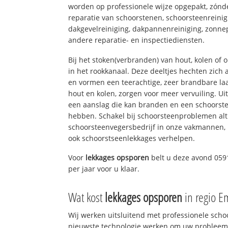
worden op professionele wijze opgepakt, zónd
reparatie van schoorstenen, schoorsteenreinig
dakgevelreiniging, dakpannenreiniging, zon
andere reparatie- en inspectiediensten.
Bij het stoken(verbranden) van hout, kolen of
in het rookkanaal. Deze deeltjes hechten zich
en vormen een teerachtige, zeer brandbare laa
hout en kolen, zorgen voor meer vervuiling. Ui
een aanslag die kan branden en een schoorste
hebben. Schakel bij schoorsteenproblemen alt
schoorsteenvegersbedrijf in onze vakmannen, 
ook schoorstseenlekkages verhelpen.
Voor
lekkages opsporen
belt u deze avond 059
per jaar voor u klaar.
Wat kost
lekkages opsporen
in regio 
Wij werken uitsluitend met professionele sch
nieuwste technologie werken om uw probleem 