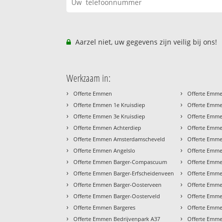
Aarzel niet, uw gegevens zijn veilig bij ons!
Werkzaam in:
›
›
Offerte Emmen
Offerte Emm
›
›
Offerte Emmen 1e Kruisdiep
Offerte Emme
›
›
Offerte Emmen 3e Kruisdiep
Offerte Emme
›
›
Offerte Emmen Achterdiep
Offerte Emm
›
›
Offerte Emmen Amsterdamscheveld
Offerte Emme
›
›
Offerte Emmen Angelslo
Offerte Emmen
›
›
Offerte Emmen Barger-Compascuum
Offerte Emme
›
›
Offerte Emmen Barger-Erfscheidenveen
Offerte Emme
›
›
Offerte Emmen Barger-Oosterveen
Offerte Emme
›
›
Offerte Emmen Barger-Oosterveld
Offerte Emm
›
›
Offerte Emmen Bargeres
Offerte Emme
›
›
Offerte Emmen Bedrijvenpark A37
Offerte Emme