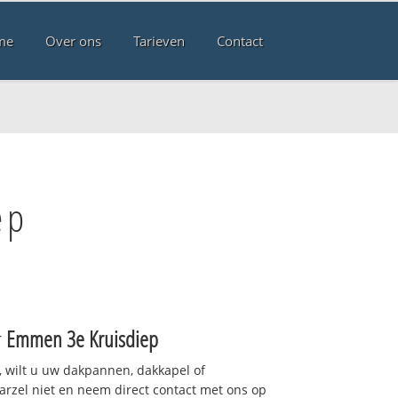
me
Over ons
Tarieven
Contact
ep
r
Emmen 3e Kruisdiep
 wilt u uw dakpannen, dakkapel of
arzel niet en neem direct contact met ons op