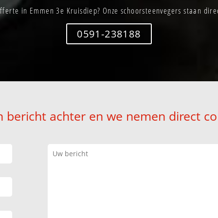
fferte in Emmen 3e Kruisdiep? Onze schoorsteenvegers staan direc
0591-238188
n bericht achter en we nemen direct co