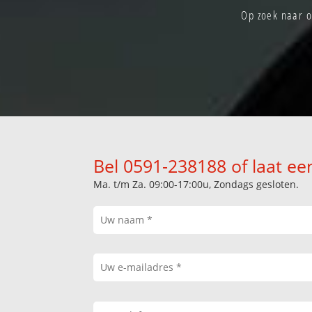
Op zoek naar o
Bel 0591-238188 of laat ee
Ma. t/m Za. 09:00-17:00u, Zondags gesloten.