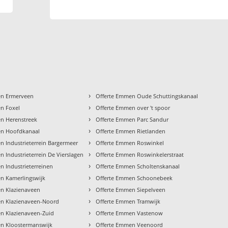
›
en Ermerveen
Offerte Emmen Oude Schuttingskanaal
›
n Foxel
Offerte Emmen over 't spoor
›
n Herenstreek
Offerte Emmen Parc Sandur
›
en Hoofdkanaal
Offerte Emmen Rietlanden
›
n Industrieterrein Bargermeer
Offerte Emmen Roswinkel
›
 Industrieterrein De Vierslagen
Offerte Emmen Roswinkelerstraat
›
n Industrieterreinen
Offerte Emmen Scholtenskanaal
›
n Kamerlingswijk
Offerte Emmen Schoonebeek
›
n Klazienaveen
Offerte Emmen Siepelveen
›
en Klazienaveen-Noord
Offerte Emmen Tramwijk
›
n Klazienaveen-Zuid
Offerte Emmen Vastenow
›
n Kloostermanswijk
Offerte Emmen Veenoord