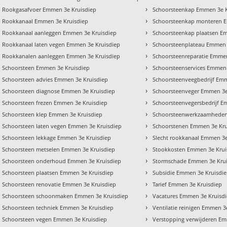
›
Rookgasafvoer Emmen 3e Kruisdiep
Schoorsteenkap Emmen 3e K
›
Rookkanaal Emmen 3e Kruisdiep
Schoorsteenkap monteren E
›
Rookkanaal aanleggen Emmen 3e Kruisdiep
Schoorsteenkap plaatsen E
›
Rookkanaal laten vegen Emmen 3e Kruisdiep
Schoorsteenplateau Emmen 
›
Rookkanalen aanleggen Emmen 3e Kruisdiep
Schoorsteenreparatie Emmen
›
Schoorsteen Emmen 3e Kruisdiep
Schoorsteenservices Emmen 
›
Schoorsteen advies Emmen 3e Kruisdiep
Schoorsteenveegbedrijf Emm
›
Schoorsteen diagnose Emmen 3e Kruisdiep
Schoorsteenveger Emmen 3e
›
Schoorsteen frezen Emmen 3e Kruisdiep
Schoorsteenvegersbedrijf E
›
Schoorsteen klep Emmen 3e Kruisdiep
Schoorsteenwerkzaamheden
›
Schoorsteen laten vegen Emmen 3e Kruisdiep
Schoorstenen Emmen 3e Kru
›
Schoorsteen lekkage Emmen 3e Kruisdiep
Slecht rookkanaal Emmen 3e
›
Schoorsteen metselen Emmen 3e Kruisdiep
Stookkosten Emmen 3e Krui
›
Schoorsteen onderhoud Emmen 3e Kruisdiep
Stormschade Emmen 3e Kru
›
Schoorsteen plaatsen Emmen 3e Kruisdiep
Subsidie Emmen 3e Kruisdi
›
Schoorsteen renovatie Emmen 3e Kruisdiep
Tarief Emmen 3e Kruisdiep
›
Schoorsteen schoonmaken Emmen 3e Kruisdiep
Vacatures Emmen 3e Kruisd
›
Schoorsteen techniek Emmen 3e Kruisdiep
Ventilatie reinigen Emmen 3
›
Schoorsteen vegen Emmen 3e Kruisdiep
Verstopping verwijderen Em