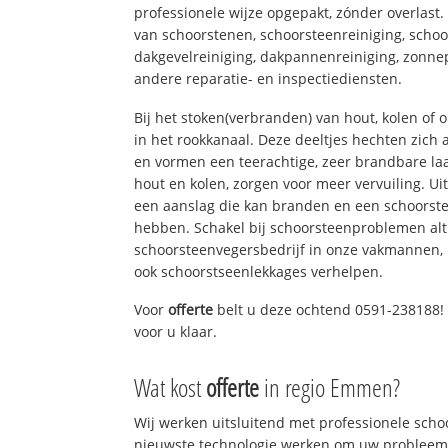
professionele wijze opgepakt, zónder overlast
van schoorstenen, schoorsteenreiniging, schoo
dakgevelreiniging, dakpannenreiniging, zon
andere reparatie- en inspectiediensten.
Bij het stoken(verbranden) van hout, kolen of
in het rookkanaal. Deze deeltjes hechten zich
en vormen een teerachtige, zeer brandbare laa
hout en kolen, zorgen voor meer vervuiling. Ui
een aanslag die kan branden en een schoorste
hebben. Schakel bij schoorsteenproblemen alt
schoorsteenvegersbedrijf in onze vakmannen, 
ook schoorstseenlekkages verhelpen.
Voor
offerte
belt u deze ochtend 0591-238188! 
voor u klaar.
Wat kost
offerte
in regio Emmen?
Wij werken uitsluitend met professionele sch
nieuwste technologie werken om uw probleem 