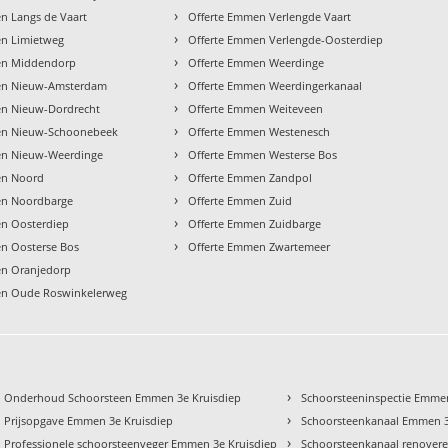
›
n Langs de Vaart
Offerte Emmen Verlengde Vaart
›
en Limietweg
Offerte Emmen Verlengde-Oosterdiep
›
en Middendorp
Offerte Emmen Weerdinge
›
en Nieuw-Amsterdam
Offerte Emmen Weerdingerkanaal
›
en Nieuw-Dordrecht
Offerte Emmen Weiteveen
›
en Nieuw-Schoonebeek
Offerte Emmen Westenesch
›
en Nieuw-Weerdinge
Offerte Emmen Westerse Bos
›
en Noord
Offerte Emmen Zandpol
›
en Noordbarge
Offerte Emmen Zuid
›
n Oosterdiep
Offerte Emmen Zuidbarge
›
n Oosterse Bos
Offerte Emmen Zwartemeer
en Oranjedorp
en Oude Roswinkelerweg
›
Onderhoud Schoorsteen Emmen 3e Kruisdiep
Schoorsteeninspectie Emmen
›
Prijsopgave Emmen 3e Kruisdiep
Schoorsteenkanaal Emmen 3
›
Professionele schoorsteenveger Emmen 3e Kruisdiep
Schoorsteenkanaal renover