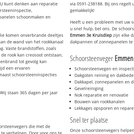
. U kunt denken aan reparatie
via 0591-238188. Bij ons regelt 
rsteeninspectie,
gemakkelijk!
nepanelen schoonmaken en
Heeft u een probleem met uw s
u snel hulp, bel ons. De schoo
 olie komen onverbrande deeltjes
Emmen 3e Kruisdiep
zijn elke 
 aan de wand van het rookkanaal
dakpannen of zonnepanelen te 
g. Vaste brandstoffen, zoals
t de rook kan creosoot ontstaan,
Schoorsteenveger
Emmen 
enbrand tot gevolg kan
ijd een ervaren
Schoorsteenvegen en inspect
naast schoorsteeninspecties
Dakgoten reining en dakbede
Dakkapel, zonnepanelen en d
Gevelreiniging
Wij staan 365 dagen per jaar
Nok reparatie en renovatie
Bouwen van rookkanalen
Lekkages opsporen en repare
Snel ter plaatse
oorsteenvegers die met de
Onze schoorsteenvegers helpen 
te verhelpen. Door voor ons te