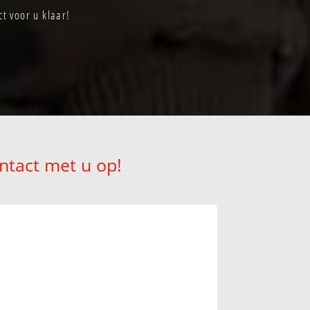
t voor u klaar!
ntact met u op!