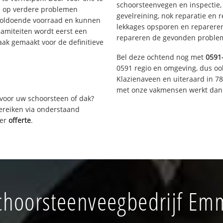
schoorsteenvegen en inspectie,
s op verdere problemen
gevelreining, nok reparatie en 
voldoende voorraad en kunnen
lekkages opsporen en repareren.
lamiteiten wordt eerst een
repareren de gevonden problem
aak gemaakt voor de definitieve
Bel deze ochtend nog met
0591
0591 regio en omgeving, dus oo
Klazienaveen en uiteraard in 7
met onze vakmensen werkt dan 
voor uw schoorsteen of dak?
bereiken via onderstaand
ver
offerte
.
hoorsteenveegbedrijf Em