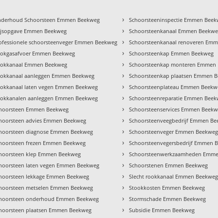
›
derhoud Schoorsteen Emmen Beekweg
Schoorsteeninspectie Emmen Bee
›
ijsopgave Emmen Beekweg
Schoorsteenkanaal Emmen Beekw
›
ofessionele schoorsteenveger Emmen Beekweg
Schoorsteenkanaal renoveren Em
›
okgasafvoer Emmen Beekweg
Schoorsteenkap Emmen Beekweg
›
okkanaal Emmen Beekweg
Schoorsteenkap monteren Emmen
›
okkanaal aanleggen Emmen Beekweg
Schoorsteenkap plaatsen Emmen 
›
okkanaal laten vegen Emmen Beekweg
Schoorsteenplateau Emmen Beekw
›
okkanalen aanleggen Emmen Beekweg
Schoorsteenreparatie Emmen Bee
›
hoorsteen Emmen Beekweg
Schoorsteenservices Emmen Beek
›
hoorsteen advies Emmen Beekweg
Schoorsteenveegbedrijf Emmen B
›
hoorsteen diagnose Emmen Beekweg
Schoorsteenveger Emmen Beekwe
›
hoorsteen frezen Emmen Beekweg
Schoorsteenvegersbedrijf Emmen 
›
hoorsteen klep Emmen Beekweg
Schoorsteenwerkzaamheden Emm
›
hoorsteen laten vegen Emmen Beekweg
Schoorstenen Emmen Beekweg
›
hoorsteen lekkage Emmen Beekweg
Slecht rookkanaal Emmen Beekwe
›
hoorsteen metselen Emmen Beekweg
Stookkosten Emmen Beekweg
›
hoorsteen onderhoud Emmen Beekweg
Stormschade Emmen Beekweg
›
hoorsteen plaatsen Emmen Beekweg
Subsidie Emmen Beekweg