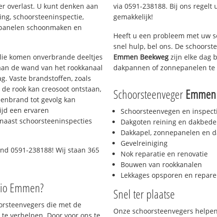
er overlast. U kunt denken aan
via 0591-238188. Bij ons regelt 
ing, schoorsteeninspectie,
gemakkelijk!
nepanelen schoonmaken en
Heeft u een probleem met uw s
snel hulp, bel ons. De schoors
 olie komen onverbrande deeltjes
Emmen Beekweg
zijn elke dag 
 aan de wand van het rookkanaal
dakpannen of zonnepanelen te 
g. Vaste brandstoffen, zoals
t de rook kan creosoot ontstaan,
Schoorsteenveger
Emmen
enbrand tot gevolg kan
ijd een ervaren
Schoorsteenvegen en inspect
naast schoorsteeninspecties
Dakgoten reining en dakbede
Dakkapel, zonnepanelen en d
Gevelreiniging
end 0591-238188! Wij staan 365
Nok reparatie en renovatie
Bouwen van rookkanalen
Lekkages opsporen en repare
gio Emmen?
Snel ter plaatse
oorsteenvegers die met de
Onze schoorsteenvegers helpen 
te verhelpen. Door voor ons te