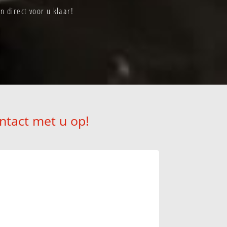
 direct voor u klaar!
ntact met u op!