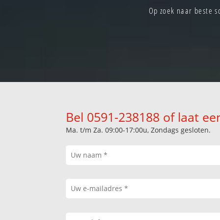
Op zoek naar beste s
Bel 0591-238188 of laat ee
Ma. t/m Za. 09:00-17:00u, Zondags gesloten.