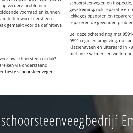
schoorsteenvegen en inspectie,
s op verdere problemen
gevelreining, nok reparatie en 
voldoende voorraad en kunnen
lekkages opsporen en repareren.
lamiteiten wordt eerst een
repareren de gevonden problem
aak gemaakt voor de definitieve
Bel deze ochtend nog met
0591
0591 regio en omgeving, dus oo
Klazienaveen en uiteraard in 7
met onze vakmensen werkt dan 
voor uw schoorsteen of dak?
bereiken via onderstaand
ver
beste schoorsteenveger
.
 schoorsteenveegbedrijf 