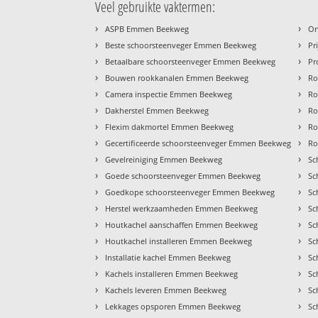
Veel gebruikte vaktermen:
›
›
ASPB Emmen Beekweg
On
›
›
Beste schoorsteenveger Emmen Beekweg
Pr
›
›
Betaalbare schoorsteenveger Emmen Beekweg
Pr
›
›
Bouwen rookkanalen Emmen Beekweg
Ro
›
›
Camera inspectie Emmen Beekweg
Ro
›
›
Dakherstel Emmen Beekweg
Ro
›
›
Flexim dakmortel Emmen Beekweg
Ro
›
›
Gecertificeerde schoorsteenveger Emmen Beekweg
Ro
›
›
Gevelreiniging Emmen Beekweg
Sc
›
›
Goede schoorsteenveger Emmen Beekweg
Sc
›
›
Goedkope schoorsteenveger Emmen Beekweg
Sc
›
›
Herstel werkzaamheden Emmen Beekweg
Sc
›
›
Houtkachel aanschaffen Emmen Beekweg
Sc
›
›
Houtkachel installeren Emmen Beekweg
Sc
›
›
Installatie kachel Emmen Beekweg
Sc
›
›
Kachels installeren Emmen Beekweg
Sc
›
›
Kachels leveren Emmen Beekweg
Sc
›
›
Lekkages opsporen Emmen Beekweg
Sc