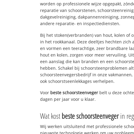
worden op professionele wijze opgepakt, zónd
reparatie van schoorstenen, schoorsteenreinig
dakgevelreiniging, dakpannenreiniging, zon
andere reparatie- en inspectiediensten.
Bij het stoken(verbranden) van hout, kolen of
in het rookkanaal. Deze deeltjes hechten zich
en vormen een teerachtige, zeer brandbare laa
hout en kolen, zorgen voor meer vervuiling. Ui
een aanslag die kan branden en een schoorste
hebben. Schakel bij schoorsteenproblemen alt
schoorsteenvegersbedrijf in onze vakmannen, 
ook schoorstseenlekkages verhelpen.
Voor
beste schoorsteenveger
belt u deze ocht
dagen per jaar voor u klaar.
Wat kost
beste schoorsteenveger
in re
Wij werken uitsluitend met professionele sch
nieuwste technologie werken om uw probleem 