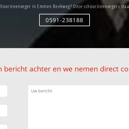
choorsteenveger in Emmen Beekweg? Onze schoorsteenvegers staan
0591-238188
n bericht achter en we nemen direct co