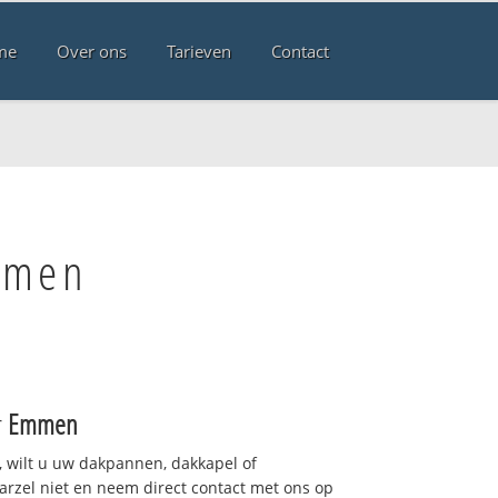
me
Over ons
Tarieven
Contact
mmen
r
Emmen
 wilt u uw dakpannen, dakkapel of
arzel niet en neem direct contact met ons op