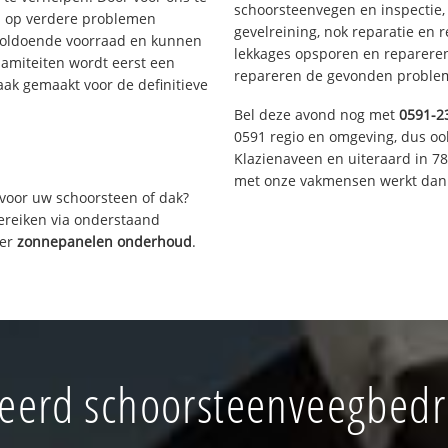
schoorsteenvegen en inspectie,
s op verdere problemen
gevelreining, nok reparatie en 
voldoende voorraad en kunnen
lekkages opsporen en repareren.
lamiteiten wordt eerst een
repareren de gevonden problem
aak gemaakt voor de definitieve
Bel deze avond nog met
0591-2
0591 regio en omgeving, dus oo
Klazienaveen en uiteraard in 7
met onze vakmensen werkt dan 
voor uw schoorsteen of dak?
bereiken via onderstaand
ver
zonnepanelen onderhoud
.
eerd schoorsteenveegbedr