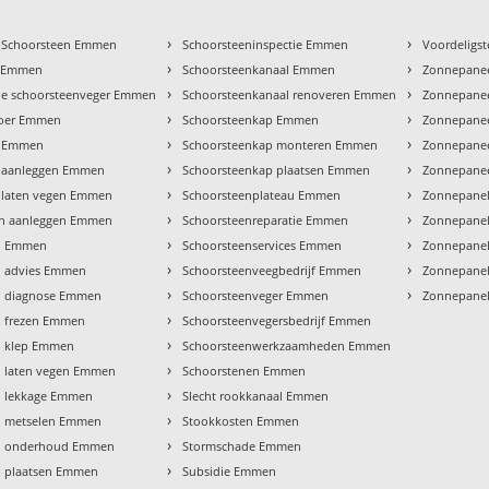
›
›
 Schoorsteen Emmen
Schoorsteeninspectie Emmen
Voordeligs
›
›
e Emmen
Schoorsteenkanaal Emmen
Zonnepanee
›
›
ele schoorsteenveger Emmen
Schoorsteenkanaal renoveren Emmen
Zonnepane
›
›
voer Emmen
Schoorsteenkap Emmen
Zonnepanee
›
›
l Emmen
Schoorsteenkap monteren Emmen
Zonnepanee
›
›
 aanleggen Emmen
Schoorsteenkap plaatsen Emmen
Zonnepane
›
›
 laten vegen Emmen
Schoorsteenplateau Emmen
Zonnepanel
›
›
n aanleggen Emmen
Schoorsteenreparatie Emmen
Zonnepane
›
›
n Emmen
Schoorsteenservices Emmen
Zonnepanel
›
›
n advies Emmen
Schoorsteenveegbedrijf Emmen
Zonnepanel
›
›
n diagnose Emmen
Schoorsteenveger Emmen
Zonnepane
›
n frezen Emmen
Schoorsteenvegersbedrijf Emmen
›
n klep Emmen
Schoorsteenwerkzaamheden Emmen
›
n laten vegen Emmen
Schoorstenen Emmen
›
n lekkage Emmen
Slecht rookkanaal Emmen
›
n metselen Emmen
Stookkosten Emmen
›
n onderhoud Emmen
Stormschade Emmen
›
n plaatsen Emmen
Subsidie Emmen