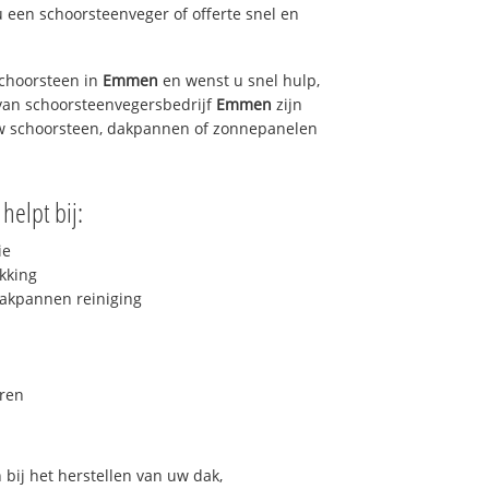
u een schoorsteenveger of offerte snel en
choorsteen in
Emmen
en wenst u snel hulp,
van schoorsteenvegersbedrijf
Emmen
zijn
uw schoorsteen, dakpannen of zonnepanelen
helpt bij:
ie
kking
akpannen reiniging
ren
bij het herstellen van uw dak,