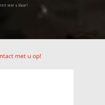
ect voor u klaar!
ntact met u op!