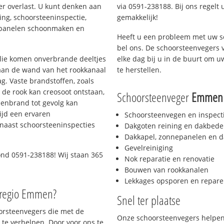
er overlast. U kunt denken aan
via 0591-238188. Bij ons regelt 
ing, schoorsteeninspectie,
gemakkelijk!
nepanelen schoonmaken en
Heeft u een probleem met uw s
bel ons. De schoorsteenvegers 
 olie komen onverbrande deeltjes
elke dag bij u in de buurt om 
 aan de wand van het rookkanaal
te herstellen.
g. Vaste brandstoffen, zoals
t de rook kan creosoot ontstaan,
Schoorsteenveger
Emmen
enbrand tot gevolg kan
ijd een ervaren
Schoorsteenvegen en inspect
naast schoorsteeninspecties
Dakgoten reining en dakbede
Dakkapel, zonnepanelen en d
Gevelreiniging
ond 0591-238188! Wij staan 365
Nok reparatie en renovatie
Bouwen van rookkanalen
Lekkages opsporen en repare
 regio Emmen?
Snel ter plaatse
oorsteenvegers die met de
Onze schoorsteenvegers helpen 
te verhelpen. Door voor ons te