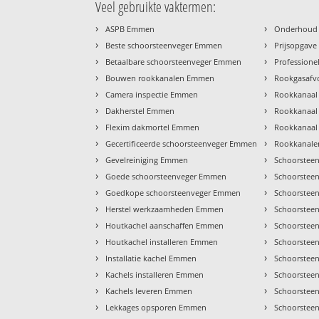
Veel gebruikte vaktermen:
›
›
ASPB Emmen
Onderhoud
›
›
Beste schoorsteenveger Emmen
Prijsopgav
›
›
Betaalbare schoorsteenveger Emmen
Profession
›
›
Bouwen rookkanalen Emmen
Rookgasaf
›
›
Camera inspectie Emmen
Rookkanaa
›
›
Dakherstel Emmen
Rookkanaal
›
›
Flexim dakmortel Emmen
Rookkanaal
›
›
Gecertificeerde schoorsteenveger Emmen
Rookkanale
›
›
Gevelreiniging Emmen
Schoorstee
›
›
Goede schoorsteenveger Emmen
Schoorstee
›
›
Goedkope schoorsteenveger Emmen
Schoorstee
›
›
Herstel werkzaamheden Emmen
Schoorstee
›
›
Houtkachel aanschaffen Emmen
Schoorstee
›
›
Houtkachel installeren Emmen
Schoorstee
›
›
Installatie kachel Emmen
Schoorstee
›
›
Kachels installeren Emmen
Schoorstee
›
›
Kachels leveren Emmen
Schoorstee
›
›
Lekkages opsporen Emmen
Schoorstee