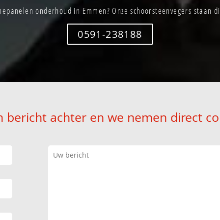
nepanelen onderhoud in Emmen? Onze schoorsteenvegers staan dir
0591-238188
n bericht achter en we nemen direct co