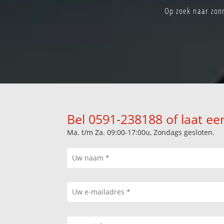
Op zoek naar zon
Bel 0591-238188 of laat ee
Ma. t/m Za. 09:00-17:00u, Zondags gesloten.