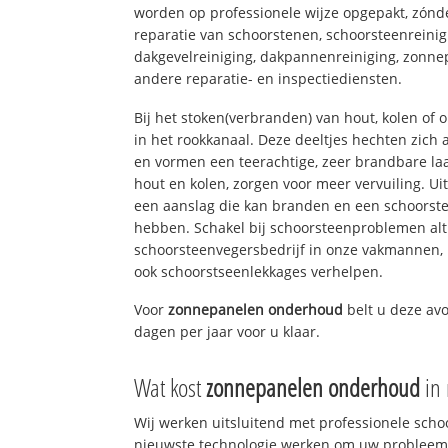
worden op professionele wijze opgepakt, zónd
reparatie van schoorstenen, schoorsteenreinig
dakgevelreiniging, dakpannenreiniging, zon
andere reparatie- en inspectiediensten.
Bij het stoken(verbranden) van hout, kolen of
in het rookkanaal. Deze deeltjes hechten zich
en vormen een teerachtige, zeer brandbare laa
hout en kolen, zorgen voor meer vervuiling. Ui
een aanslag die kan branden en een schoorste
hebben. Schakel bij schoorsteenproblemen alt
schoorsteenvegersbedrijf in onze vakmannen, 
ook schoorstseenlekkages verhelpen.
Voor
zonnepanelen onderhoud
belt u deze av
dagen per jaar voor u klaar.
Wat kost
zonnepanelen onderhoud
in
Wij werken uitsluitend met professionele sch
nieuwste technologie werken om uw probleem 