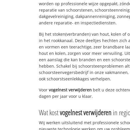
worden op professionele wijze opgepakt, zónd
reparatie van schoorstenen, schoorsteenreinig
dakgevelreiniging, dakpannenreiniging, zon
andere reparatie- en inspectiediensten.
Bij het stoken(verbranden) van hout, kolen of
in het rookkanaal. Deze deeltjes hechten zich
en vormen een teerachtige, zeer brandbare laa
hout en kolen, zorgen voor meer vervuiling. Ui
een aanslag die kan branden en een schoorste
hebben. Schakel bij schoorsteenproblemen alt
schoorsteenvegersbedrijf in onze vakmannen, 
ook schoorstseenlekkages verhelpen.
Voor
vogelnest verwijderen
belt u deze ochten
dagen per jaar voor u klaar.
Wat kost
vogelnest verwijderen
in reg
Wij werken uitsluitend met professionele sch
nieuwste technologie werken om uw probleem 