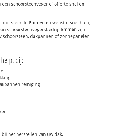
u een schoorsteenveger of offerte snel en
choorsteen in
Emmen
en wenst u snel hulp,
van schoorsteenvegersbedrijf
Emmen
zijn
uw schoorsteen, dakpannen of zonnepanelen
helpt bij:
ie
kking
akpannen reiniging
ren
bij het herstellen van uw dak,