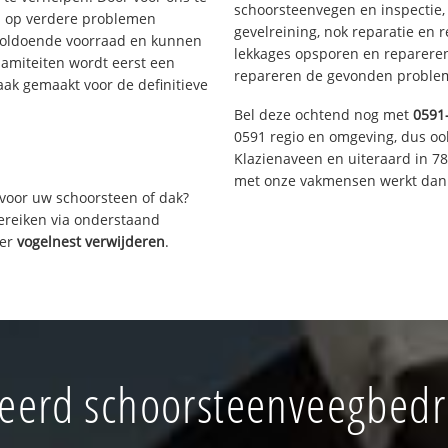
schoorsteenvegen en inspectie,
s op verdere problemen
gevelreining, nok reparatie en 
voldoende voorraad en kunnen
lekkages opsporen en repareren.
lamiteiten wordt eerst een
repareren de gevonden problem
aak gemaakt voor de definitieve
Bel deze ochtend nog met
0591
0591 regio en omgeving, dus oo
Klazienaveen en uiteraard in 7
met onze vakmensen werkt dan 
voor uw schoorsteen of dak?
bereiken via onderstaand
ver
vogelnest verwijderen
.
eerd schoorsteenveegbedr