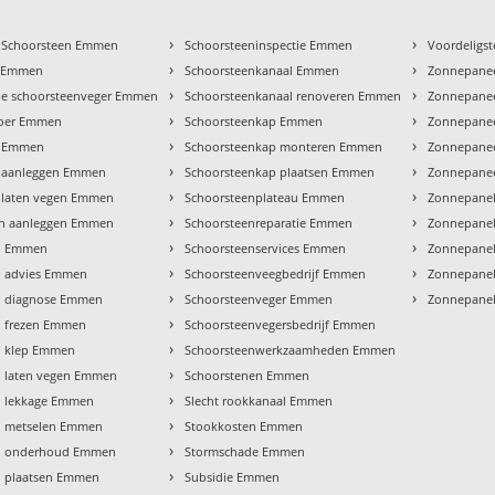
›
›
 Schoorsteen Emmen
Schoorsteeninspectie Emmen
Voordeligs
›
›
e Emmen
Schoorsteenkanaal Emmen
Zonnepanee
›
›
ele schoorsteenveger Emmen
Schoorsteenkanaal renoveren Emmen
Zonnepane
›
›
voer Emmen
Schoorsteenkap Emmen
Zonnepanee
›
›
l Emmen
Schoorsteenkap monteren Emmen
Zonnepanee
›
›
 aanleggen Emmen
Schoorsteenkap plaatsen Emmen
Zonnepane
›
›
 laten vegen Emmen
Schoorsteenplateau Emmen
Zonnepanel
›
›
n aanleggen Emmen
Schoorsteenreparatie Emmen
Zonnepane
›
›
n Emmen
Schoorsteenservices Emmen
Zonnepanel
›
›
n advies Emmen
Schoorsteenveegbedrijf Emmen
Zonnepanel
›
›
n diagnose Emmen
Schoorsteenveger Emmen
Zonnepane
›
n frezen Emmen
Schoorsteenvegersbedrijf Emmen
›
n klep Emmen
Schoorsteenwerkzaamheden Emmen
›
n laten vegen Emmen
Schoorstenen Emmen
›
n lekkage Emmen
Slecht rookkanaal Emmen
›
n metselen Emmen
Stookkosten Emmen
›
n onderhoud Emmen
Stormschade Emmen
›
n plaatsen Emmen
Subsidie Emmen