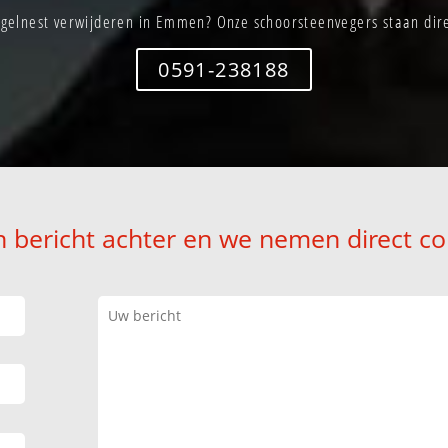
gelnest verwijderen in Emmen? Onze schoorsteenvegers staan dire
0591-238188
n bericht achter en we nemen direct co