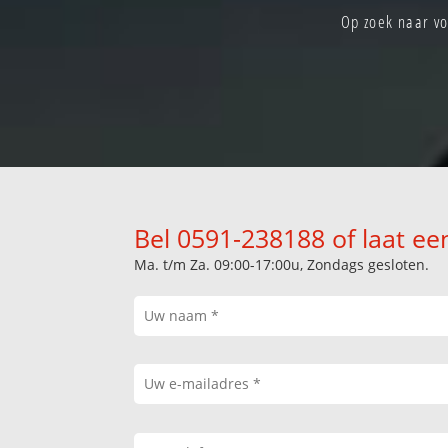
Op zoek naar vo
Bel 0591-238188 of laat ee
Ma. t/m Za. 09:00-17:00u, Zondags gesloten.