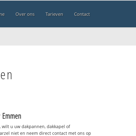
me
Over ons
Tarieven
Contact
men
r
Emmen
 wilt u uw dakpannen, dakkapel of
arzel niet en neem direct contact met ons op