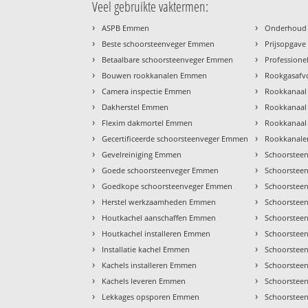
Veel gebruikte vaktermen:
›
›
ASPB Emmen
Onderhoud
›
›
Beste schoorsteenveger Emmen
Prijsopgav
›
›
Betaalbare schoorsteenveger Emmen
Profession
›
›
Bouwen rookkanalen Emmen
Rookgasaf
›
›
Camera inspectie Emmen
Rookkanaa
›
›
Dakherstel Emmen
Rookkanaal
›
›
Flexim dakmortel Emmen
Rookkanaal
›
›
Gecertificeerde schoorsteenveger Emmen
Rookkanale
›
›
Gevelreiniging Emmen
Schoorstee
›
›
Goede schoorsteenveger Emmen
Schoorstee
›
›
Goedkope schoorsteenveger Emmen
Schoorstee
›
›
Herstel werkzaamheden Emmen
Schoorstee
›
›
Houtkachel aanschaffen Emmen
Schoorstee
›
›
Houtkachel installeren Emmen
Schoorstee
›
›
Installatie kachel Emmen
Schoorstee
›
›
Kachels installeren Emmen
Schoorstee
›
›
Kachels leveren Emmen
Schoorstee
›
›
Lekkages opsporen Emmen
Schoorstee