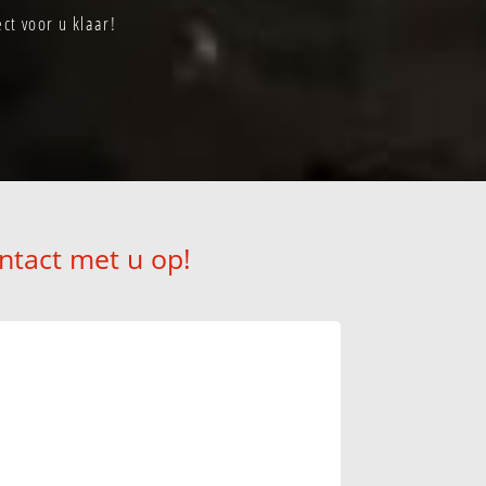
ct voor u klaar!
ntact met u op!