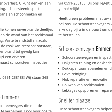
er overlast. U kunt denken aan
via 0591-238188. Bij ons regelt 
ing, schoorsteeninspectie,
gemakkelijk!
nepanelen schoonmaken en
Heeft u een probleem met uw s
bel ons. De schoorsteenvegers 
 olie komen onverbrande deeltjes
elke dag bij u in de buurt om 
 aan de wand van het rookkanaal
te herstellen.
g. Vaste brandstoffen, zoals
t de rook kan creosoot ontstaan,
Schoorsteenveger
Emmen
enbrand tot gevolg kan
ijd een ervaren
Schoorsteenvegen en inspect
naast schoorsteeninspecties
Dakgoten reining en dakbede
Dakkapel, zonnepanelen en d
Gevelreiniging
d 0591-238188! Wij staan 365
Nok reparatie en renovatie
Bouwen van rookkanalen
Lekkages opsporen en repare
io Emmen?
Snel ter plaatse
oorsteenvegers die met de
Onze schoorsteenvegers helpen 
te verhelpen. Door voor ons te