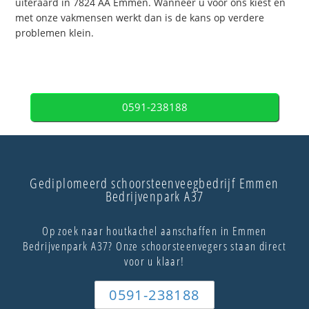
uiteraard in 7824 AA Emmen. Wanneer u voor ons kiest en
met onze vakmensen werkt dan is de kans op verdere
problemen klein.
0591-238188
Gediplomeerd schoorsteenveegbedrijf Emmen
Bedrijvenpark A37
Op zoek naar houtkachel aanschaffen in Emmen
Bedrijvenpark A37? Onze schoorsteenvegers staan direct
voor u klaar!
0591-238188